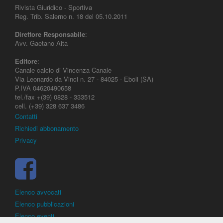
Rivista Giuridico - Sportiva
Reg. Trib. Salerno n. 18 del 05.10.2011
Direttore Responsabile
:
Avv. Gaetano Aita
Editore
:
Canale calcio di Vincenza Canale
Via Leonardo da Vinci n. 27 - 84025 - Eboli (SA)
P.IVA 04620490658
tel./fax +(39) 0828 - 333512
cell. (+39) 328 637 3486
Contatti
Richiedi abbonamento
Privacy
Elenco avvocati
Elenco pubblicazioni
Elenco eventi