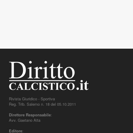
Rivista Giuridico - Sportiva
Reg. Trib. Salerno n. 18 del 05.10.2011
Direttore Responsabile
:
Avv. Gaetano Aita
Editore
: