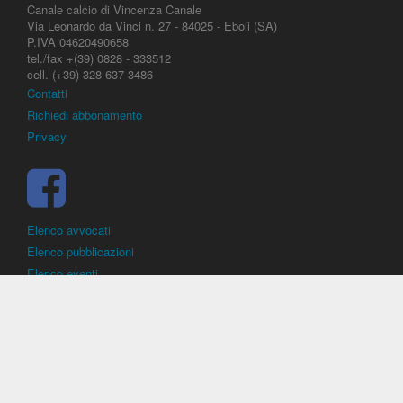
Canale calcio di Vincenza Canale
Via Leonardo da Vinci n. 27 - 84025 - Eboli (SA)
P.IVA 04620490658
tel./fax +(39) 0828 - 333512
cell. (+39) 328 637 3486
Contatti
Richiedi abbonamento
Privacy
Elenco avvocati
Elenco pubblicazioni
Elenco eventi
DirittoCalcistico.it
è il portale giuridico - normativo di riferimento per il
diritto sportivo. E' diretto alla società, al calciatore, all'agente
(procuratore), all'allenatore e contiene norme, regolamenti, decisioni,
sentenze e una banca dati di giurisprudenza di giustizia sportiva.
Contiene informazioni inerenti norme, decisioni, regolamenti, sentenze,