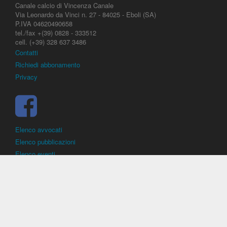
Canale calcio di Vincenza Canale
Via Leonardo da Vinci n. 27 - 84025 - Eboli (SA)
P.IVA 04620490658
tel./fax +(39) 0828 - 333512
cell. (+39) 328 637 3486
Contatti
Richiedi abbonamento
Privacy
Elenco avvocati
Elenco pubblicazioni
Elenco eventi
DirittoCalcistico.it
è il portale giuridico - normativo di riferimento per il
diritto sportivo. E' diretto alla società, al calciatore, all'agente
(procuratore), all'allenatore e contiene norme, regolamenti, decisioni,
sentenze e una banca dati di giurisprudenza di giustizia sportiva.
Contiene informazioni inerenti norme, decisioni, regolamenti, sentenze,