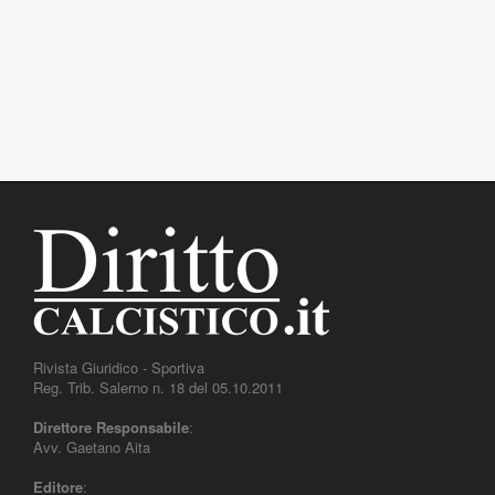
Rivista Giuridico - Sportiva
Reg. Trib. Salerno n. 18 del 05.10.2011
Direttore Responsabile
:
Avv. Gaetano Aita
Editore
: