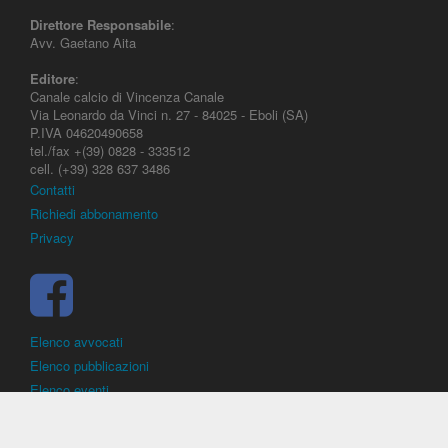
Direttore Responsabile
:
Avv. Gaetano Aita
Editore
:
Canale calcio di Vincenza Canale
Via Leonardo da Vinci n. 27 - 84025 - Eboli (SA)
P.IVA 04620490658
tel./fax +(39) 0828 - 333512
cell. (+39) 328 637 3486
Contatti
Richiedi abbonamento
Privacy
Elenco avvocati
Elenco pubblicazioni
Elenco eventi