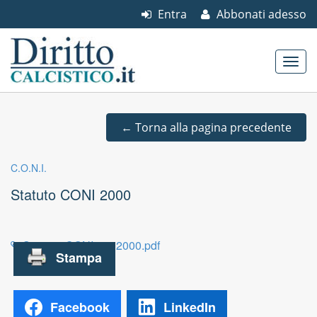
Entra
Abbonati adesso
Skip to content
Main menu
←
Torna alla pagina precedente
C.O.N.I.
Statuto CONI 2000
Stat%20CONI%202000.pdf
Facebook
LinkedIn