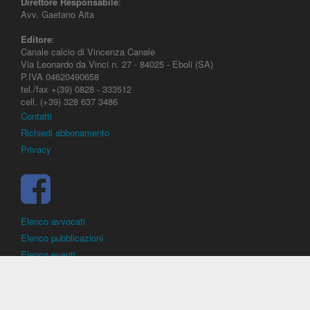
Direttore Responsabile
:
Avv. Gaetano Aita
Editore
:
Canale calcio di Vincenza Canale
Via Leonardo da Vinci n. 27 - 84025 - Eboli (SA)
P.IVA 04620490658
tel./fax +(39) 0828 - 333512
cell. (+39) 328 637 3486
Contatti
Richiedi abbonamento
Privacy
Elenco avvocati
Elenco pubblicazioni
Elenco eventi
DirittoCalcistico.it
è il portale giuridico - normativo di riferimento per il