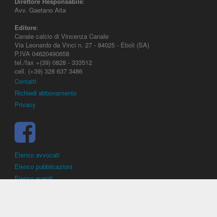
Direttore Responsabile
:
Avv. Gaetano Aita
Editore
:
Canale calcio di Vincenza Canale
Via Leonardo da Vinci n. 27 - 84025 - Eboli (SA)
P.IVA 04620490658
tel./fax +(39) 0828 - 333512
cell. (+39) 328 637 3486
Contatti
Richiedi abbonamento
Privacy
Elenco avvocati
Elenco pubblicazioni
Elenco eventi
DirittoCalcistico.it
è il portale giuridico - normativo di riferimento per il