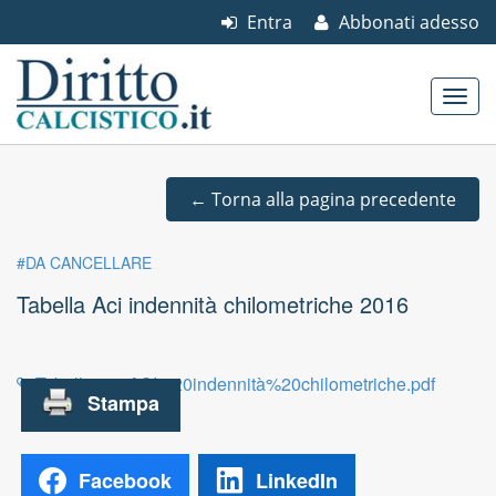
Entra
Abbonati adesso
Skip to content
Main menu
←
Torna alla pagina precedente
#DA CANCELLARE
Tabella Aci indennità chilometriche 2016
Tabella%20ACI%20indennità%20chilometriche.pdf
Facebook
LinkedIn