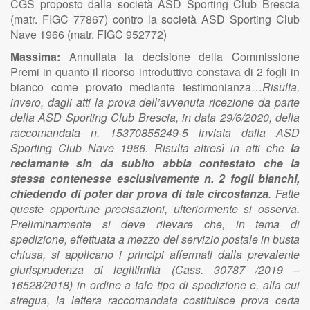
CGS proposto dalla società ASD Sporting Club Brescia
(matr. FIGC 77867) contro la società ASD Sporting Club
Nave 1966 (matr. FIGC 952772)
Massima:
Annullata la decisione della Commissione
Premi in quanto il ricorso introduttivo constava di 2 fogli in
bianco come provato mediante testimonianza…
Risulta,
invero, dagli atti la prova dell’avvenuta ricezione da parte
della ASD Sporting Club Brescia, in data 29/6/2020, della
raccomandata n. 15370855249-5 inviata dalla ASD
Sporting Club Nave 1966. Risulta altresì in atti che
la
reclamante sin da subito abbia contestato che la
stessa contenesse esclusivamente n. 2 fogli bianchi,
chiedendo di poter dar prova di tale circostanza
. Fatte
queste opportune precisazioni, ulteriormente si osserva.
Preliminarmente si deve rilevare che, in tema di
spedizione, effettuata a mezzo del servizio postale in busta
chiusa, si applicano i principi affermati dalla prevalente
giurisprudenza di legittimità (Cass. 30787 /2019 –
16528/2018) in ordine a tale tipo di spedizione e, alla cui
stregua, la lettera raccomandata costituisce prova certa