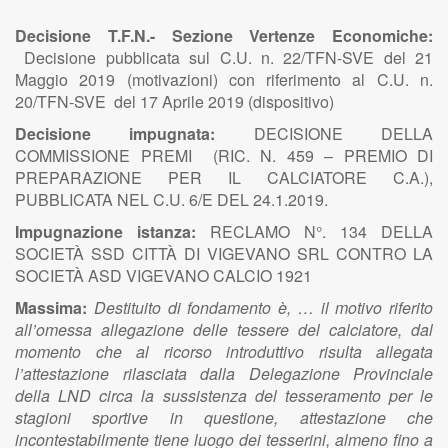
Decisione T.F.N.- Sezione Vertenze Economiche:
Decisione pubblicata sul C.U. n. 22/TFN-SVE del 21
Maggio 2019 (motivazioni) con riferimento al C.U. n.
20/TFN-SVE del 17 Aprile 2019 (dispositivo)
Decisione impugnata:
DECISIONE DELLA
COMMISSIONE PREMI (RIC. N. 459 – PREMIO DI
PREPARAZIONE PER IL CALCIATORE C.A.),
PUBBLICATA NEL C.U. 6/E DEL 24.1.2019.
Impugnazione istanza:
RECLAMO N°. 134 DELLA
SOCIETÀ SSD CITTÀ DI VIGEVANO SRL CONTRO LA
SOCIETÀ ASD VIGEVANO CALCIO 1921
Massima:
Destituito di fondamento è, … il motivo riferito
all’omessa allegazione delle tessere del calciatore, dal
momento che al ricorso introduttivo risulta allegata
l’attestazione rilasciata dalla Delegazione Provinciale
della LND circa la sussistenza del tesseramento per le
stagioni sportive in questione, attestazione che
incontestabilmente tiene luogo dei tesserini, almeno fino a