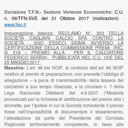
Decisione T.F.N.- Sezione Vertenze Economiche:
C.U.
n. 09/TFN-SVE del 31 Ottobre 2017
(motivazioni)
-
www.figc.it
Impugnazione Istanza:
RECLAMO
N°.
203
DELLA
SOCIETÀ
CAGLIARI
CALCIO
SPA
CONTRO
LA
SOCIETÀ
SSD
ESSECI
SIGMA
AVVERSO
LA
CERTIFICAZIONE
DELLA
COMMISSIONE
PREMI
(RIC.
N.
218
–
PREMIO
ALLA
PER
IL
CALCIATORE
FEDERICO
SERRA),
PUBBLICATA
NEL
C.U.
10/E
DEL
25
MAGGIO
2017.
Massima:
L’art.
99
bis
NOIF,
al
contrario
dell’art.
96
NOIF
relativo
al
premio
di
preparazione,
non
prevede
l’obbligo
di
allegazione
– a
pena
di
inammissibilità-
della
tessera
del
calciatore
a
suo
tempo
rilasciata,
e
la
circolare
n. 7
della
Lega
Nazionale
Dilettanti
del
4.9.2007
(“Modalità
procedurali
per
la
richiesta
di
certificazione
del
premio
alla
)
ammette,
per
l’ipotesi
in
cui
la
Società
richiedente
il
premio
fosse
nell’impossibilità
di
documentare
il
tesseramento,
l’attestazione
da
parte
del
Presidente
del
Comitato
Regionale
territorialmente
competente,
in
base
alle