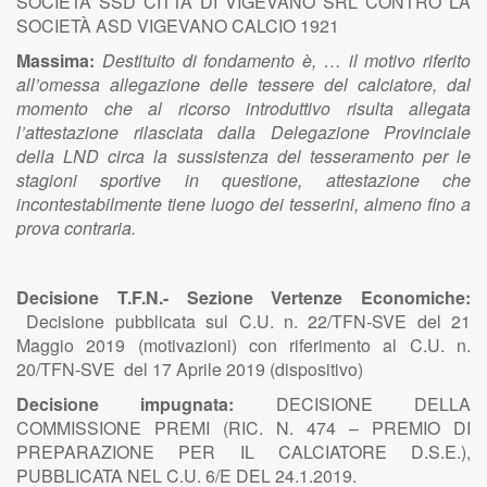
SOCIETÀ SSD CITTÀ DI VIGEVANO SRL CONTRO LA
SOCIETÀ ASD VIGEVANO CALCIO 1921
Massima:
Destituito di fondamento è, … il motivo riferito
all’omessa allegazione delle tessere del calciatore, dal
momento che al ricorso introduttivo risulta allegata
l’attestazione rilasciata dalla Delegazione Provinciale
della LND circa la sussistenza del tesseramento per le
stagioni sportive in questione, attestazione che
incontestabilmente tiene luogo dei tesserini, almeno fino a
prova contraria.
Decisione T.F.N.- Sezione Vertenze Economiche:
Decisione pubblicata sul C.U. n. 22/TFN-SVE del 21
Maggio 2019 (motivazioni) con riferimento al C.U. n.
20/TFN-SVE del 17 Aprile 2019 (dispositivo)
Decisione impugnata:
DECISIONE DELLA
COMMISSIONE PREMI (RIC. N. 474 – PREMIO DI
PREPARAZIONE PER IL CALCIATORE D.S.E.),
PUBBLICATA NEL C.U. 6/E DEL 24.1.2019.