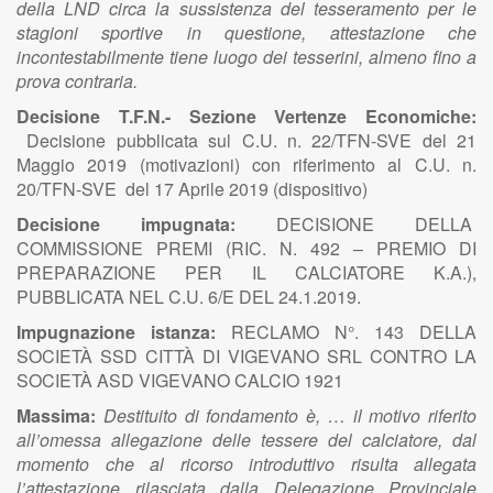
della LND circa la sussistenza del tesseramento per le
stagioni sportive in questione, attestazione che
incontestabilmente tiene luogo dei tesserini, almeno fino a
prova contraria.
Decisione T.F.N.- Sezione Vertenze Economiche:
Decisione pubblicata sul C.U. n. 22/TFN-SVE del 21
Maggio 2019 (motivazioni) con riferimento al C.U. n.
20/TFN-SVE del 17 Aprile 2019 (dispositivo)
Decisione impugnata:
DECISIONE DELLA
COMMISSIONE PREMI (RIC. N. 492 – PREMIO DI
PREPARAZIONE PER IL CALCIATORE K.A.),
PUBBLICATA NEL C.U. 6/E DEL 24.1.2019.
Impugnazione istanza:
RECLAMO N°. 143 DELLA
SOCIETÀ SSD CITTÀ DI VIGEVANO SRL CONTRO LA
SOCIETÀ ASD VIGEVANO CALCIO 1921
Massima:
Destituito di fondamento è, … il motivo riferito
all’omessa allegazione delle tessere del calciatore, dal
momento che al ricorso introduttivo risulta allegata
l’attestazione rilasciata dalla Delegazione Provinciale