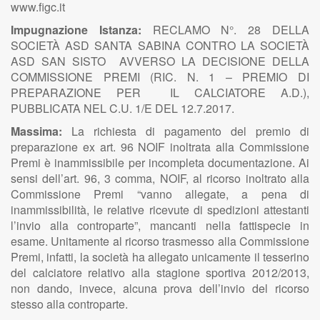
www.figc.it
Impugnazione Istanza:
RECLAMO N°. 28 DELLA
SOCIETÀ ASD SANTA SABINA CONTRO LA SOCIETÀ
ASD SAN SISTO AVVERSO LA DECISIONE DELLA
COMMISSIONE PREMI (RIC. N. 1 – PREMIO DI
PREPARAZIONE PER IL CALCIATORE A.D.),
PUBBLICATA NEL C.U. 1/E DEL 12.7.2017.
Massima:
La richiesta di pagamento del premio di
preparazione ex art. 96 NOIF inoltrata alla Commissione
Premi è inammissibile per incompleta documentazione. Ai
sensi dell’art. 96, 3 comma, NOIF, al ricorso inoltrato alla
Commissione Premi “vanno allegate, a pena di
inammissibilità, le relative ricevute di spedizioni attestanti
l’invio alla controparte”, mancanti nella fattispecie in
esame. Unitamente al ricorso trasmesso alla Commissione
Premi, infatti, la società ha allegato unicamente il tesserino
del calciatore relativo alla stagione sportiva 2012/2013,
non dando, invece, alcuna prova dell’invio del ricorso
stesso alla controparte.