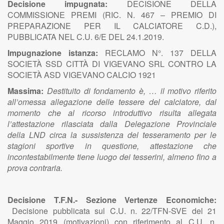
Decisione impugnata:
DECISIONE DELLA
COMMISSIONE PREMI (RIC. N. 467 – PREMIO DI
PREPARAZIONE PER IL CALCIATORE C.D.),
PUBBLICATA NEL C.U. 6/E DEL 24.1.2019.
Impugnazione istanza:
RECLAMO N°. 137 DELLA
SOCIETÀ SSD CITTÀ DI VIGEVANO SRL CONTRO LA
SOCIETÀ ASD VIGEVANO CALCIO 1921
Massima:
Destituito di fondamento è, … il motivo riferito
all’omessa allegazione delle tessere del calciatore, dal
momento che al ricorso introduttivo risulta allegata
l’attestazione rilasciata dalla Delegazione Provinciale
della LND circa la sussistenza del tesseramento per le
stagioni sportive in questione, attestazione che
incontestabilmente tiene luogo dei tesserini, almeno fino a
prova contraria.
Decisione T.F.N.- Sezione Vertenze Economiche:
Decisione pubblicata sul C.U. n. 22/TFN-SVE del 21
Maggio 2019 (motivazioni) con riferimento al C.U. n.