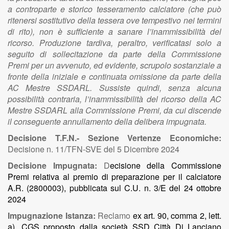
a controparte e storico tesseramento calciatore (che può
ritenersi sostitutivo della tessera ove tempestivo nei termini
di rito), non è sufficiente a sanare l’inammissibilità del
ricorso. Produzione tardiva, peraltro, verificatasi solo a
seguito di sollecitazione da parte della Commissione
Premi per un avvenuto, ed evidente, scrupolo sostanziale a
fronte della iniziale e continuata omissione da parte della
AC Mestre SSDARL. Sussiste quindi, senza alcuna
possibilità contraria, l’inammissibilità del ricorso della AC
Mestre SSDARL alla Commissione Premi, da cui discende
il conseguente annullamento della delibera impugnata.
Decisione T.F.N.- Sezione Vertenze Economiche:
Decisione n. 11/TFN-SVE del 5 Dicembre 2024
Decisione Impugnata:
D
ecisione della Commissione
Premi relativa al premio di preparazione per il calciatore
A.R. (2800003), pubblicata sul C.U. n. 3/E del 24 ottobre
2024
Impugnazione Istanza:
Reclamo
ex art. 90, comma 2, lett.
a), CGS proposto dalla società SSD Città Di Lanciano