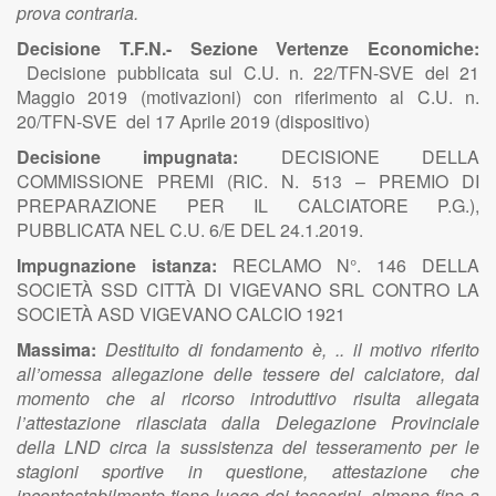
prova contraria.
Decisione T.F.N.- Sezione Vertenze Economiche:
Decisione pubblicata sul C.U. n. 22/TFN-SVE del 21
Maggio 2019 (motivazioni) con riferimento al C.U. n.
20/TFN-SVE del 17 Aprile 2019 (dispositivo)
Decisione impugnata:
DECISIONE DELLA
COMMISSIONE PREMI (RIC. N. 513 – PREMIO DI
PREPARAZIONE PER IL CALCIATORE P.G.),
PUBBLICATA NEL C.U. 6/E DEL 24.1.2019.
Impugnazione istanza:
RECLAMO N°. 146 DELLA
SOCIETÀ SSD CITTÀ DI VIGEVANO SRL CONTRO LA
SOCIETÀ ASD VIGEVANO CALCIO 1921
Massima:
Destituito di fondamento è, .. il motivo riferito
all’omessa allegazione delle tessere del calciatore, dal
momento che al ricorso introduttivo risulta allegata
l’attestazione rilasciata dalla Delegazione Provinciale
della LND circa la sussistenza del tesseramento per le
stagioni sportive in questione, attestazione che
incontestabilmente tiene luogo dei tesserini, almeno fino a