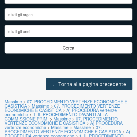
←
Torna alla pagina precedente
Massime
>
07. PROCEDIMENTO VERTENZE ECONOMICHE E
CASISTICA
>
Massime
>
07. PROCEDIMENTO VERTENZE
ECONOMICHE E CASISTICA
>
A) PROCEDURA vertenze
economiche
>
1. IL PROCEDIMENTO DAVANTI ALLA
COMMISSIONE PRIMI
>
Massime
>
07. PROCEDIMENTO
VERTENZE ECONOMICHE E CASISTICA
>
A) PROCEDURA
vertenze economiche
>
Massime
>
Massime
>
07.
PROCEDIMENTO VERTENZE ECONOMICHE E CASISTICA
>
A)
PROCEDURA vertenze economiche
>
1. IL PROCEDIMENTO