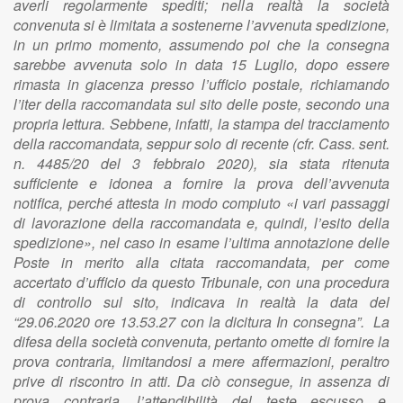
averli regolarmente spediti; nella realtà la società
convenuta si è limitata a sostenerne l’avvenuta spedizione,
in un primo momento, assumendo poi che la consegna
sarebbe avvenuta solo in data 15 Luglio, dopo essere
rimasta in giacenza presso l’ufficio postale, richiamando
l’iter della raccomandata sul sito delle poste, secondo una
propria lettura. Sebbene, infatti, la stampa del tracciamento
della raccomandata, seppur solo di recente (cfr. Cass. sent.
n. 4485/20 del 3 febbraio 2020), sia stata ritenuta
sufficiente e idonea a fornire la prova dell’avvenuta
notifica, perché attesta in modo compiuto «i vari passaggi
di lavorazione della raccomandata e, quindi, l’esito della
spedizione», nel caso in esame l’ultima annotazione delle
Poste in merito alla citata raccomandata, per come
accertato d’ufficio da questo Tribunale, con una procedura
di controllo sul sito, indicava in realtà la data del
“29.06.2020 ore 13.53.27 con la dicitura In consegna”. La
difesa della società convenuta, pertanto omette di fornire la
prova contraria, limitandosi a mere affermazioni, peraltro
prive di riscontro in atti. Da ciò consegue, in assenza di
prova contraria, l’attendibilità del teste escusso e,