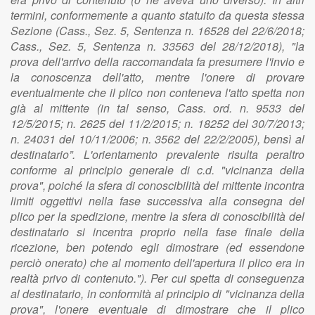
termini, conformemente a quanto statuito da questa stessa
Sezione (Cass., Sez. 5, Sentenza n. 16528 del 22/6/2018;
Cass., Sez. 5, Sentenza n. 33563 del 28/12/2018), "la
prova dell'arrivo della raccomandata fa presumere l'invio e
la conoscenza dell'atto, mentre l'onere di provare
eventualmente che il plico non conteneva l'atto spetta non
già al mittente (in tal senso, Cass. ord. n. 9533 del
12/5/2015; n. 2625 del 11/2/2015; n. 18252 del 30/7/2013;
n. 24031 del 10/11/2006; n. 3562 del 22/2/2005), bensì al
destinatario”. L'orientamento prevalente risulta peraltro
conforme al principio generale di c.d. "vicinanza della
prova", poiché la sfera di conoscibilità del mittente incontra
limiti oggettivi nella fase successiva alla consegna del
plico per la spedizione, mentre la sfera di conoscibilità del
destinatario si incentra proprio nella fase finale della
ricezione, ben potendo egli dimostrare (ed essendone
perciò onerato) che al momento dell'apertura il plico era in
realtà privo di contenuto."). Per cui spetta di conseguenza
al destinatario, in conformità al principio di "vicinanza della
prova", l'onere eventuale di dimostrare che il plico