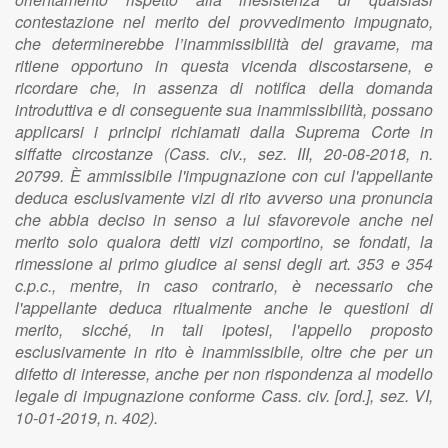
contestazione nel merito del provvedimento impugnato,
che determinerebbe l’inammissibilità del gravame, ma
ritiene opportuno in questa vicenda discostarsene, e
ricordare che, in assenza di notifica della domanda
introduttiva e di conseguente sua inammissibilità, possano
applicarsi i principi richiamati dalla Suprema Corte in
siffatte circostanze (Cass. civ., sez. III, 20-08-2018, n.
20799. È ammissibile l'impugnazione con cui l'appellante
deduca esclusivamente vizi di rito avverso una pronuncia
che abbia deciso in senso a lui sfavorevole anche nel
merito solo qualora detti vizi comportino, se fondati, la
rimessione al primo giudice ai sensi degli art. 353 e 354
c.p.c., mentre, in caso contrario, è necessario che
l'appellante deduca ritualmente anche le questioni di
merito, sicché, in tali ipotesi, l'appello proposto
esclusivamente in rito è inammissibile, oltre che per un
difetto di interesse, anche per non rispondenza al modello
legale di impugnazione conforme Cass. civ. [ord.], sez. VI,
10-01-2019, n. 402).