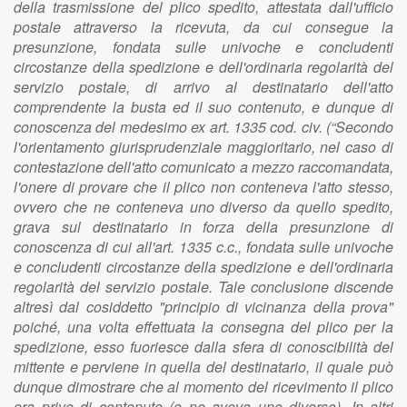
della trasmissione del plico spedito, attestata dall'ufficio
postale attraverso la ricevuta, da cui consegue la
presunzione, fondata sulle univoche e concludenti
circostanze della spedizione e dell'ordinaria regolarità del
servizio postale, di arrivo al destinatario dell'atto
comprendente la busta ed il suo contenuto, e dunque di
conoscenza del medesimo ex art. 1335 cod. civ. (“Secondo
l'orientamento giurisprudenziale maggioritario, nel caso di
contestazione dell'atto comunicato a mezzo raccomandata,
l'onere di provare che il plico non conteneva l'atto stesso,
ovvero che ne conteneva uno diverso da quello spedito,
grava sul destinatario in forza della presunzione di
conoscenza di cui all'art. 1335 c.c., fondata sulle univoche
e concludenti circostanze della spedizione e dell'ordinaria
regolarità del servizio postale. Tale conclusione discende
altresì dal cosiddetto "principio di vicinanza della prova"
poiché, una volta effettuata la consegna del plico per la
spedizione, esso fuoriesce dalla sfera di conoscibilità del
mittente e perviene in quella del destinatario, il quale può
dunque dimostrare che al momento del ricevimento il plico
era privo di contenuto (o ne aveva uno diverso). In altri