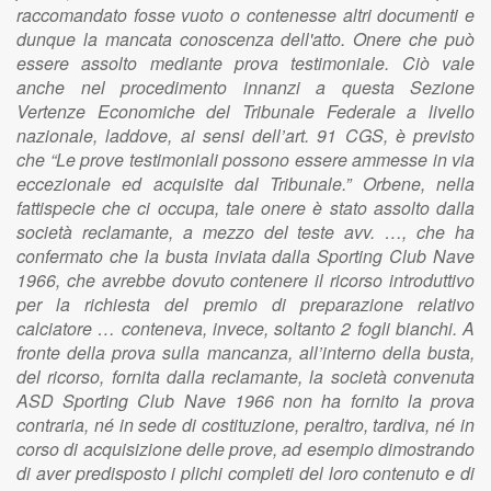
raccomandato fosse vuoto o contenesse altri documenti e
dunque la mancata conoscenza dell'atto. Onere che può
essere assolto mediante prova testimoniale. Ciò vale
anche nel procedimento innanzi a questa Sezione
Vertenze Economiche del Tribunale Federale a livello
nazionale, laddove, ai sensi dell’art. 91 CGS, è previsto
che “Le prove testimoniali possono essere ammesse in via
eccezionale ed acquisite dal Tribunale.” Orbene, nella
fattispecie che ci occupa, tale onere è stato assolto dalla
società reclamante, a mezzo del teste avv. …, che ha
confermato che la busta inviata dalla Sporting Club Nave
1966, che avrebbe dovuto contenere il ricorso introduttivo
per la richiesta del premio di preparazione relativo
calciatore … conteneva, invece, soltanto 2 fogli bianchi. A
fronte della prova sulla mancanza, all’interno della busta,
del ricorso, fornita dalla reclamante, la società convenuta
ASD Sporting Club Nave 1966 non ha fornito la prova
contraria, né in sede di costituzione, peraltro, tardiva, né in
corso di acquisizione delle prove, ad esempio dimostrando
di aver predisposto i plichi completi del loro contenuto e di