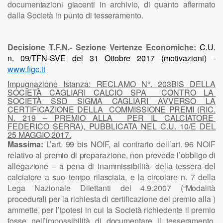
documentazioni
giacenti
in
archivio,
di
quanto
affermato
dalla
Società
in
punto
di
tesseramento.
Decisione T.F.N.- Sezione Vertenze Economiche:
C.U.
n. 09/TFN-SVE del 31 Ottobre 2017
(motivazioni)
-
www.figc.it
Impugnazione Istanza:
RECLAMO
N°.
203BIS
DELLA
SOCIETÀ
CAGLIARI
CALCIO
SPA
CONTRO
LA
SOCIETÀ
SSD
SIGMA
CAGLIARI
AVVERSO
LA
CERTIFICAZIONE
DELLA
COMMISSIONE
PREMI
(RIC.
N.
219
–
PREMIO
ALLA
PER
IL
CALCIATORE
FEDERICO
SERRA),
PUBBLICATA
NEL
C.U.
10/E
DEL
25
MAGGIO
2017.
Massima:
L’art.
99
bis
NOIF,
al
contrario
dell’art.
96
NOIF
relativo
al
premio
di
preparazione,
non
prevede
l’obbligo
di
allegazione
– a
pena
di
inammissibilità-
della
tessera
del
calciatore
a
suo
tempo
rilasciata,
e
la
circolare
n. 7
della
Lega
Nazionale
Dilettanti
del
4.9.2007
(“Modalità
procedurali
per
la
richiesta
di
certificazione
del
premio
alla
)
ammette,
per
l’ipotesi
in
cui
la
Società
richiedente
il
premio
fosse
nell’impossibilità
di
documentare
il
tesseramento,