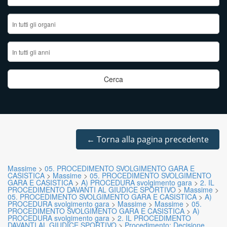
←
Torna alla pagina precedente
Massime
>
05. PROCEDIMENTO SVOLGIMENTO GARA E
CASISTICA
>
Massime
>
05. PROCEDIMENTO SVOLGIMENTO
GARA E CASISTICA
>
A) PROCEDURA svolgimento gara
>
2. IL
PROCEDIMENTO DAVANTI AL GIUDICE SPORTIVO
>
Massime
>
05. PROCEDIMENTO SVOLGIMENTO GARA E CASISTICA
>
A)
PROCEDURA svolgimento gara
>
Massime
>
Massime
>
05.
PROCEDIMENTO SVOLGIMENTO GARA E CASISTICA
>
A)
PROCEDURA svolgimento gara
>
2. IL PROCEDIMENTO
DAVANTI AL GIUDICE SPORTIVO
>
Procedimento: Decisione