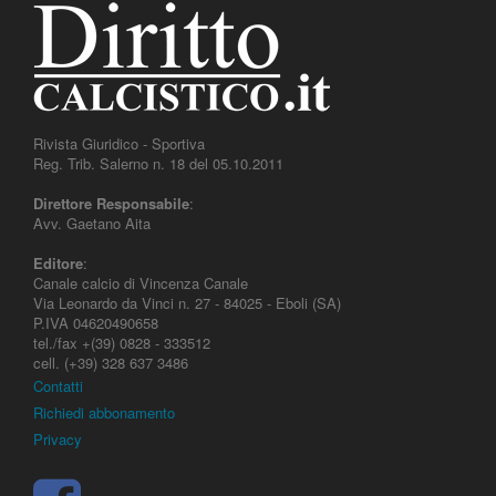
Rivista Giuridico - Sportiva
Reg. Trib. Salerno n. 18 del 05.10.2011
Direttore Responsabile
:
Avv. Gaetano Aita
Editore
:
Canale calcio di Vincenza Canale
Via Leonardo da Vinci n. 27 - 84025 - Eboli (SA)
P.IVA 04620490658
tel./fax +(39) 0828 - 333512
cell. (+39) 328 637 3486
Contatti
Richiedi abbonamento
Privacy