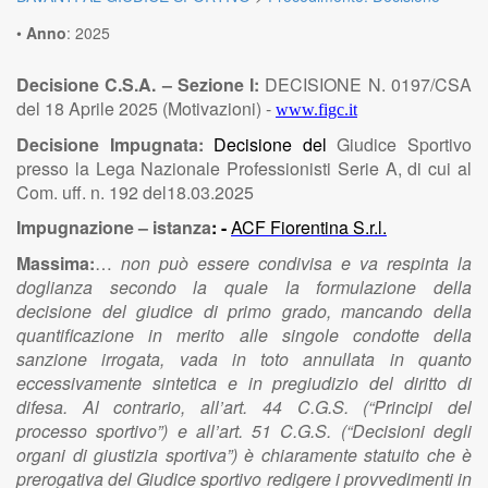
•
Anno
:
2025
Decisione C.S.A. – Sezione I:
DECISIONE N. 0197/CSA
del 18 Aprile 2025 (Motivazioni) -
www.figc.it
Decisione Impugnata:
Decisione del
Giudice Sportivo
presso la Lega Nazionale Professionisti Serie A, di cui al
Com. uff. n. 192 del18.03.2025
Impugnazione – istanza
: -
ACF Fiorentina S.r.l.
Massima:
…
non può essere condivisa e va respinta la
doglianza secondo la quale la formulazione della
decisione del giudice di primo grado, mancando della
quantificazione in merito alle singole condotte della
sanzione irrogata, vada in toto annullata in quanto
eccessivamente sintetica e in pregiudizio del diritto di
difesa. Al contrario, all’art. 44 C.G.S. (“Principi del
processo sportivo”) e all’art. 51 C.G.S. (“Decisioni degli
organi di giustizia sportiva”) è chiaramente statuito che è
prerogativa del Giudice sportivo redigere i provvedimenti in