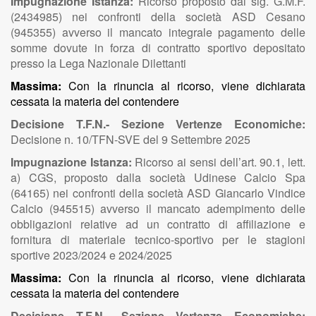
Impugnazione Istanza:
Ricorso proposto dal sig. G.M.F.
(2434985) nei confronti della società ASD Cesano
(945355) avverso il mancato integrale pagamento delle
somme dovute in forza di contratto sportivo depositato
presso la Lega Nazionale Dilettanti
Massima:
Con la rinuncia al ricorso, viene dichiarata
cessata la materia del contendere
Decisione T.F.N.- Sezione Vertenze Economiche:
Decisione n. 10/TFN-SVE del 9 Settembre 2025
Impugnazione Istanza:
Ricorso ai sensi dell’art. 90.1, lett.
a) CGS, proposto dalla società Udinese Calcio Spa
(64165) nei confronti della società ASD Giancarlo Vindice
Calcio (945515) avverso il mancato adempimento delle
obbligazioni relative ad un contratto di affiliazione e
fornitura di materiale tecnico-sportivo per le stagioni
sportive 2023/2024 e 2024/2025
Massima:
Con la rinuncia al ricorso, viene dichiarata
cessata la materia del contendere
Decisione T.F.N.- Sezione Vertenze Economiche: