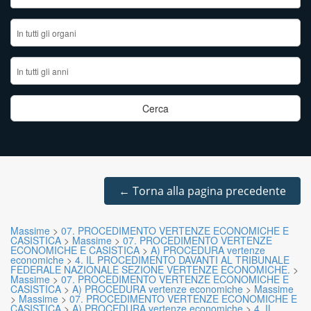
←
Torna alla pagina precedente
Massime
>
07. PROCEDIMENTO VERTENZE ECONOMICHE E
CASISTICA
>
Massime
>
07. PROCEDIMENTO VERTENZE
ECONOMICHE E CASISTICA
>
A) PROCEDURA vertenze
economiche
>
4. IL PROCEDIMENTO DAVANTI AL TRIBUNALE
FEDERALE NAZIONALE SEZIONE VERTENZE ECONOMICHE.
>
Massime
>
07. PROCEDIMENTO VERTENZE ECONOMICHE E
CASISTICA
>
A) PROCEDURA vertenze economiche
>
Massime
>
Massime
>
07. PROCEDIMENTO VERTENZE ECONOMICHE E
CASISTICA
>
A) PROCEDURA vertenze economiche
>
4. IL