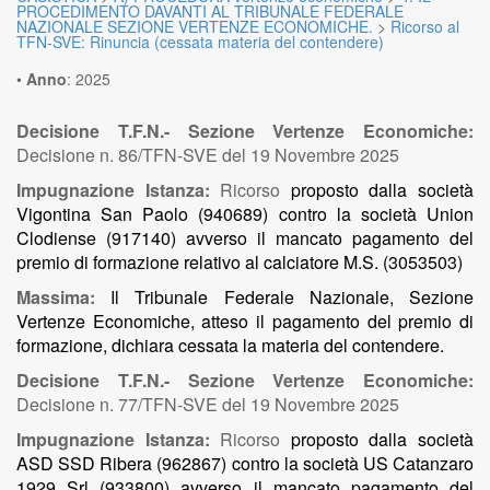
PROCEDIMENTO DAVANTI AL TRIBUNALE FEDERALE
NAZIONALE SEZIONE VERTENZE ECONOMICHE.
>
Ricorso al
TFN-SVE: Rinuncia (cessata materia del contendere)
•
Anno
:
2025
Decisione T.F.N.- Sezione Vertenze Economiche:
Decisione n. 86/TFN-SVE del 19 Novembre 2025
Impugnazione Istanza:
Ricorso
proposto dalla società
Vigontina San Paolo (940689) contro la società Union
Clodiense (917140) avverso il mancato pagamento del
premio di formazione relativo al calciatore M.S. (3053503)
Massima:
Il Tribunale Federale Nazionale, Sezione
Vertenze Economiche, atteso il pagamento del premio di
formazione, dichiara cessata la materia del contendere.
Decisione T.F.N.- Sezione Vertenze Economiche:
Decisione n. 77/TFN-SVE del 19 Novembre 2025
Impugnazione Istanza:
Ricorso
proposto dalla società
ASD SSD Ribera (962867) contro la società US Catanzaro
1929 Srl (933800) avverso il mancato pagamento del