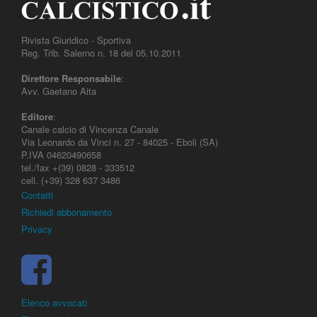
Rivista Giuridico - Sportiva
Reg. Trib. Salerno n. 18 del 05.10.2011
Direttore Responsabile
:
Avv. Gaetano Aita
Editore
:
Canale calcio di Vincenza Canale
Via Leonardo da Vinci n. 27 - 84025 - Eboli (SA)
P.IVA 04620490658
tel./fax +(39) 0828 - 333512
cell. (+39) 328 637 3486
Contatti
Richiedi abbonamento
Privacy
Elenco avvocati