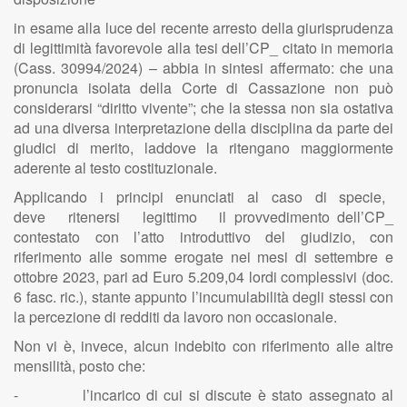
in esame alla luce del recente arresto della giurisprudenza
di legittimità favorevole alla tesi dell’CP_ citato in memoria
(Cass. 30994/2024) – abbia in sintesi affermato: che una
pronuncia isolata della Corte di Cassazione non può
considerarsi “diritto vivente”; che la stessa non sia ostativa
ad una diversa interpretazione della disciplina da parte dei
giudici di merito, laddove la ritengano maggiormente
aderente al testo costituzionale.
Applicando i principi enunciati al caso di specie,
deve ritenersi legittimo il provvedimento dell’CP_
contestato con l’atto introduttivo del giudizio, con
riferimento alle somme erogate nei mesi di settembre e
ottobre 2023, pari ad Euro 5.209,04 lordi complessivi (doc.
6 fasc. ric.), stante appunto l’incumulabilità degli stessi con
la percezione di redditi da lavoro non occasionale.
Non vi è, invece, alcun indebito con riferimento alle altre
mensilità, posto che:
- l’incarico di cui si discute è stato assegnato al