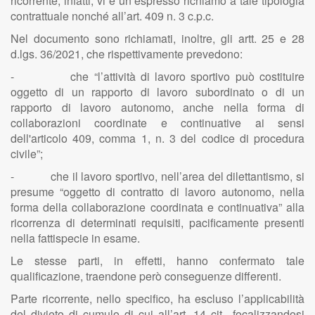
ricorrente, infatti, vi è un espresso richiamo a tale tipologia
contrattuale nonché all’art. 409 n. 3 c.p.c.
Nel documento sono richiamati, inoltre, gli artt. 25 e 28
d.lgs. 36/2021, che rispettivamente prevedono:
- che “l’attività di lavoro sportivo può costituire
oggetto di un rapporto di lavoro subordinato o di un
rapporto di lavoro autonomo, anche nella forma di
collaborazioni coordinate e continuative ai sensi
dell'articolo 409, comma 1, n. 3 del codice di procedura
civile”;
- che il lavoro sportivo, nell’area del dilettantismo, si
presume “oggetto di contratto di lavoro autonomo, nella
forma della collaborazione coordinata e continuativa” alla
ricorrenza di determinati requisiti, pacificamente presenti
nella fattispecie in esame.
Le stesse parti, in effetti, hanno confermato tale
qualificazione, traendone però conseguenze differenti.
Parte ricorrente, nello specifico, ha escluso l’applicabilità
del divieto di cumulo di cui all’art. 14 cit., focalizzandosi