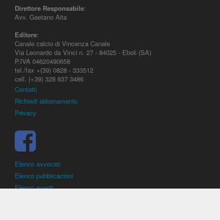
Direttore Responsabile
:
Avv. Gaetano Aita
Editore
:
Canale calcio di Vincenza Canale
Via Leonardo da Vinci n. 27 - 84025 - Eboli (SA)
P.IVA 04620490658
tel./fax +(39) 0828 - 333512
cell. (+39) 328 637 3486
Contatti
Richiedi abbonamento
Privacy
Elenco avvocati
Elenco pubblicazioni
Elenco eventi