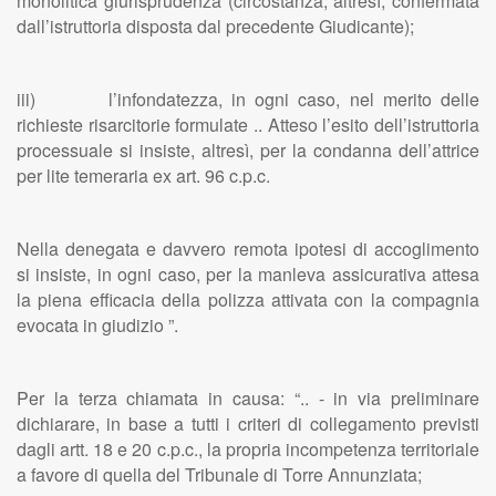
monolitica giurisprudenza (circostanza, altresì, confermata
dall’istruttoria disposta dal precedente Giudicante);
iii) l’infondatezza, in ogni caso, nel merito delle
richieste risarcitorie formulate .. Atteso l’esito dell’istruttoria
processuale si insiste, altresì, per la condanna dell’attrice
per lite temeraria ex art. 96 c.p.c.
Nella denegata e davvero remota ipotesi di accoglimento
si insiste, in ogni caso, per la manleva assicurativa attesa
la piena efficacia della polizza attivata con la compagnia
evocata in giudizio ”.
Per la terza chiamata in causa: “.. - in via preliminare
dichiarare, in base a tutti i criteri di collegamento previsti
dagli artt. 18 e 20 c.p.c., la propria incompetenza territoriale
a favore di quella del Tribunale di Torre Annunziata;