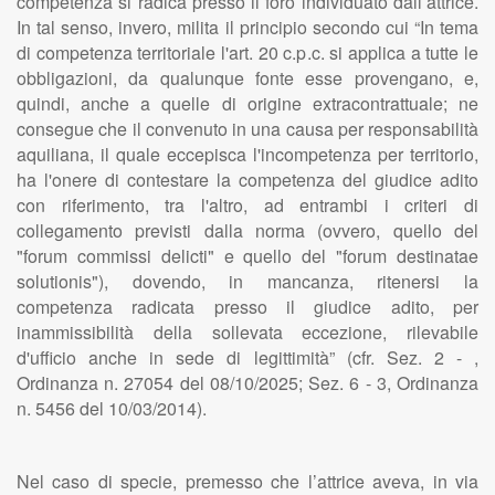
competenza si radica presso il foro individuato dall’attrice.
In tal senso, invero, milita il principio secondo cui “In tema
di competenza territoriale l'art. 20 c.p.c. si applica a tutte le
obbligazioni, da qualunque fonte esse provengano, e,
quindi, anche a quelle di origine extracontrattuale; ne
consegue che il convenuto in una causa per responsabilità
aquiliana, il quale eccepisca l'incompetenza per territorio,
ha l'onere di contestare la competenza del giudice adito
con riferimento, tra l'altro, ad entrambi i criteri di
collegamento previsti dalla norma (ovvero, quello del
"forum commissi delicti" e quello del "forum destinatae
solutionis"), dovendo, in mancanza, ritenersi la
competenza radicata presso il giudice adito, per
inammissibilità della sollevata eccezione, rilevabile
d'ufficio anche in sede di legittimità” (cfr. Sez. 2 - ,
Ordinanza n. 27054 del 08/10/2025; Sez. 6 - 3, Ordinanza
n. 5456 del 10/03/2014).
Nel caso di specie, premesso che l’attrice aveva, in via