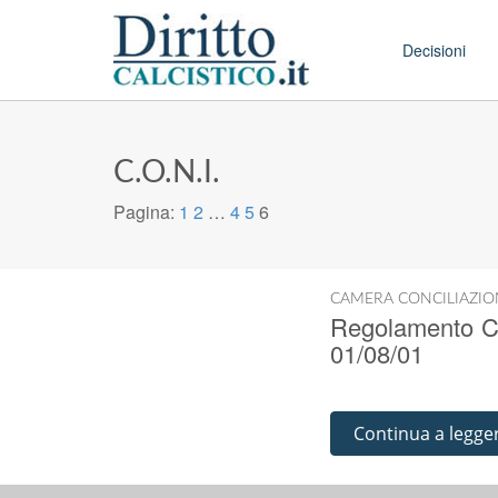
Skip to conten
Main menu
Decisioni
C.O.N.I.
Pagina:
1
2
…
4
5
6
CAMERA CONCILIAZIO
Regolamento Ca
01/08/01
Continua a legge