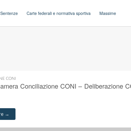
t
Sentenze
Carte federali e normativa sportiva
Massime
NE CONI
mera Conciliazione CONI – Deliberazione C
re →