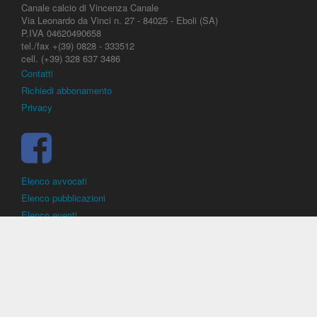
Canale calcio di Vincenza Canale
Via Leonardo da Vinci n. 27 - 84025 - Eboli (SA)
P.IVA 04620490658
tel./fax +(39) 0828 - 333512
cell. (+39) 328 637 3486
Contatti
Richiedi abbonamento
Privacy
Elenco avvocati
Elenco pubblicazioni
Elenco eventi
DirittoCalcistico.it
è il portale giuridico - normativo di riferimento per il
diritto sportivo. E' diretto alla società, al calciatore, all'agente
(procuratore), all'allenatore e contiene norme, regolamenti, decisioni,
sentenze e una banca dati di giurisprudenza di giustizia sportiva.
Contiene informazioni inerenti norme, decisioni, regolamenti, sentenze,