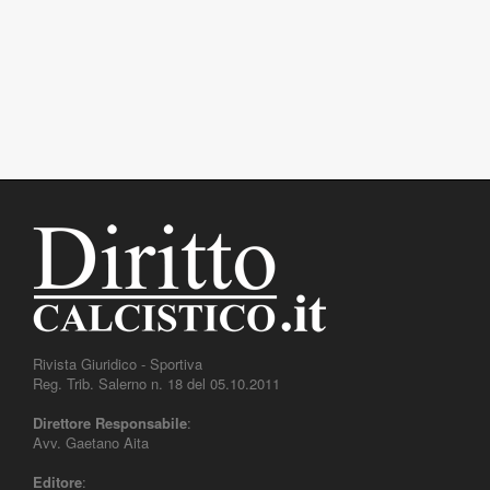
Rivista Giuridico - Sportiva
Reg. Trib. Salerno n. 18 del 05.10.2011
Direttore Responsabile
:
Avv. Gaetano Aita
Editore
: