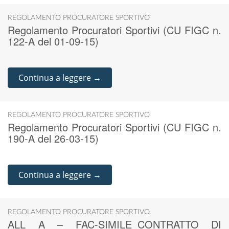
REGOLAMENTO PROCURATORE SPORTIVO
Regolamento Procuratori Sportivi (CU FIGC n.
122-A del 01-09-15)
Continua a leggere →
REGOLAMENTO PROCURATORE SPORTIVO
Regolamento Procuratori Sportivi (CU FIGC n.
190-A del 26-03-15)
Continua a leggere →
REGOLAMENTO PROCURATORE SPORTIVO
ALL A – FAC-SIMILE_CONTRATTO DI