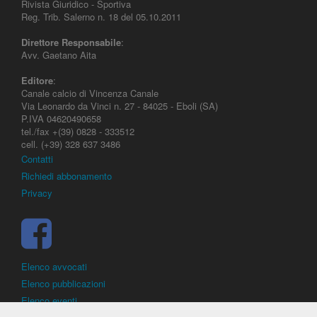
Rivista Giuridico - Sportiva
Reg. Trib. Salerno n. 18 del 05.10.2011
Direttore Responsabile
:
Avv. Gaetano Aita
Editore
:
Canale calcio di Vincenza Canale
Via Leonardo da Vinci n. 27 - 84025 - Eboli (SA)
P.IVA 04620490658
tel./fax +(39) 0828 - 333512
cell. (+39) 328 637 3486
Contatti
Richiedi abbonamento
Privacy
Elenco avvocati
Elenco pubblicazioni
Elenco eventi