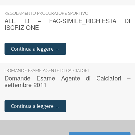
REGOLAMENTO PROCURATORE SPORTIVO
ALL. D – FAC-SIMILE_RICHIESTA DI
ISCRIZIONE
Continua a leggere →
DOMANDE ESAME AGENTE DI CALCIATORI
Domande Esame Agente di Calciatori –
settembre 2011
Continua a leggere →