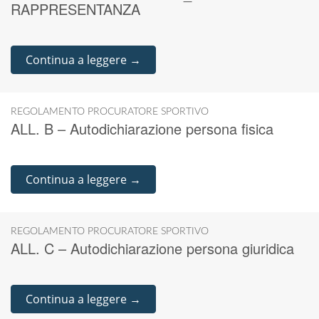
RAPPRESENTANZA
Continua a leggere →
REGOLAMENTO PROCURATORE SPORTIVO
ALL. B – Autodichiarazione persona fisica
Continua a leggere →
REGOLAMENTO PROCURATORE SPORTIVO
ALL. C – Autodichiarazione persona giuridica
Continua a leggere →