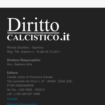
Rivista Giuridico - Sportiva
Reg. Trib. Salerno n. 18 del 05.10.2011
Direttore Responsabile
:
Avv. Gaetano Aita
Editore
:
Canale calcio di Vincenza Canale
Via Leonardo da Vinci n. 27 - 84025 - Eboli (SA)
P.IVA 04620490658
tel./fax +(39) 0828 - 333512
cell. (+39) 328 637 3486
Contatti
Richiedi abbonamento