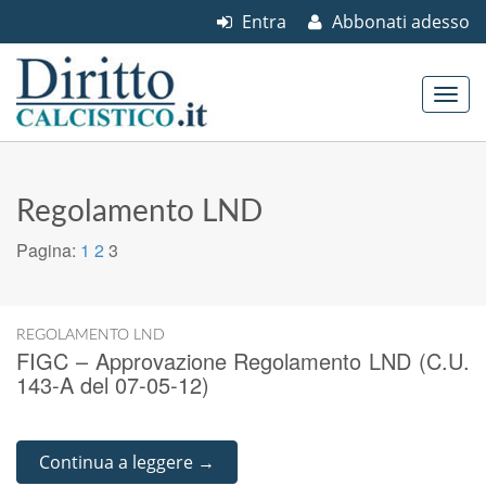
Entra
Abbonati adesso
Skip to content
Main menu
Regolamento LND
Pagina:
1
2
3
REGOLAMENTO LND
FIGC – Approvazione Regolamento LND (C.U.
143-A del 07-05-12)
Continua a leggere →