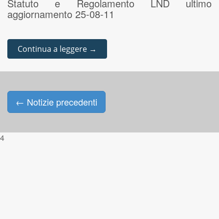
Statuto e Regolamento LND ultimo
aggiornamento 25-08-11
Continua a leggere →
←
Notizie precedenti
Posts navigation
4