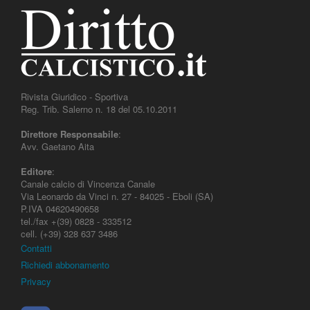
Rivista Giuridico - Sportiva
Reg. Trib. Salerno n. 18 del 05.10.2011
Direttore Responsabile
:
Avv. Gaetano Aita
Editore
:
Canale calcio di Vincenza Canale
Via Leonardo da Vinci n. 27 - 84025 - Eboli (SA)
P.IVA 04620490658
tel./fax +(39) 0828 - 333512
cell. (+39) 328 637 3486
Contatti
Richiedi abbonamento
Privacy