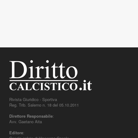
Rivista Giuridico - Sportiva
Reg. Trib. Salerno n. 18 del 05.10.2011
Direttore Responsabile
:
Avv. Gaetano Aita
Editore
: