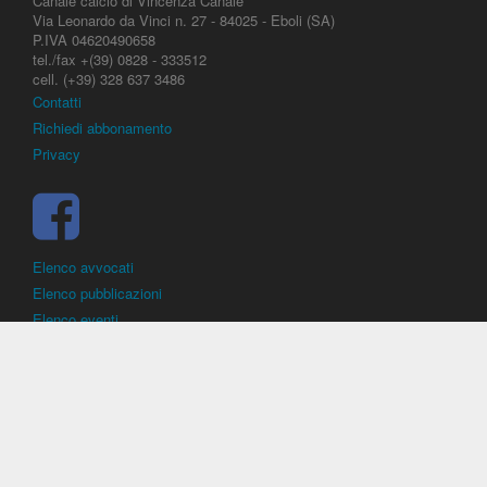
Canale calcio di Vincenza Canale
Via Leonardo da Vinci n. 27 - 84025 - Eboli (SA)
P.IVA 04620490658
tel./fax +(39) 0828 - 333512
cell. (+39) 328 637 3486
Contatti
Richiedi abbonamento
Privacy
Elenco avvocati
Elenco pubblicazioni
Elenco eventi
DirittoCalcistico.it
è il portale giuridico - normativo di riferimento per il
diritto sportivo. E' diretto alla società, al calciatore, all'agente
(procuratore), all'allenatore e contiene norme, regolamenti, decisioni,
sentenze e una banca dati di giurisprudenza di giustizia sportiva.
Contiene informazioni inerenti norme, decisioni, regolamenti, sentenze,