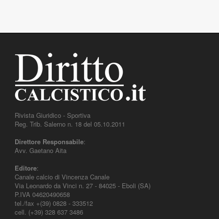
Rivista Giuridico - Sportiva
Reg. Trib. Salerno n. 18 del 05.10.2011
Direttore Responsabile
:
Avv. Gaetano Aita
Editore
:
Canale calcio di Vincenza Canale
Via Leonardo da Vinci n. 27 - 84025 - Eboli (SA)
P.IVA 04620490658
tel./fax +(39) 0828 - 333512
cell. (+39) 328 637 3486