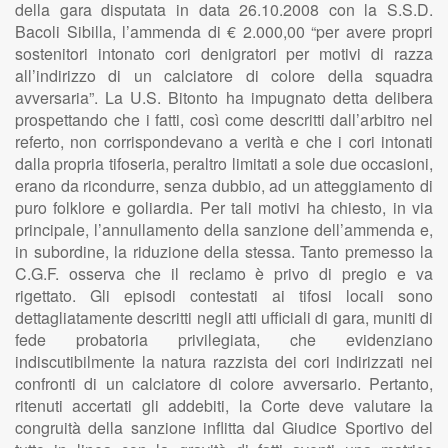
della gara disputata in data 26.10.2008 con la S.S.D.
Bacoli Sibilla, l’ammenda di € 2.000,00 “per avere propri
sostenitori intonato cori denigratori per motivi di razza
all’indirizzo di un calciatore di colore della squadra
avversaria”. La U.S. Bitonto ha impugnato detta delibera
prospettando che i fatti, così come descritti dall’arbitro nel
referto, non corrispondevano a verità e che i cori intonati
dalla propria tifoseria, peraltro limitati a sole due occasioni,
erano da ricondurre, senza dubbio, ad un atteggiamento di
puro folklore e goliardia. Per tali motivi ha chiesto, in via
principale, l’annullamento della sanzione dell’ammenda e,
in subordine, la riduzione della stessa. Tanto premesso la
C.G.F. osserva che il reclamo è privo di pregio e va
rigettato. Gli episodi contestati ai tifosi locali sono
dettagliatamente descritti negli atti ufficiali di gara, muniti di
fede probatoria privilegiata, che evidenziano
indiscutibilmente la natura razzista dei cori indirizzati nei
confronti di un calciatore di colore avversario. Pertanto,
ritenuti accertati gli addebiti, la Corte deve valutare la
congruità della sanzione inflitta dal Giudice Sportivo del