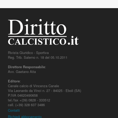
Rivista Giuridico - Sportiva
Reg. Trib. Salerno n. 18 del 05.10.2011
Direttore Responsabile
:
Avv. Gaetano Aita
Editore
:
Canale calcio di Vincenza Canale
Via Leonardo da Vinci n. 27 - 84025 - Eboli (SA)
P.IVA 04620490658
tel./fax +(39) 0828 - 333512
cell. (+39) 328 637 3486
Contatti
Richiedi abbonamento