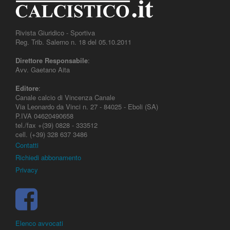
Rivista Giuridico - Sportiva
Reg. Trib. Salerno n. 18 del 05.10.2011
Direttore Responsabile
:
Avv. Gaetano Aita
Editore
:
Canale calcio di Vincenza Canale
Via Leonardo da Vinci n. 27 - 84025 - Eboli (SA)
P.IVA 04620490658
tel./fax +(39) 0828 - 333512
cell. (+39) 328 637 3486
Contatti
Richiedi abbonamento
Privacy
Elenco avvocati