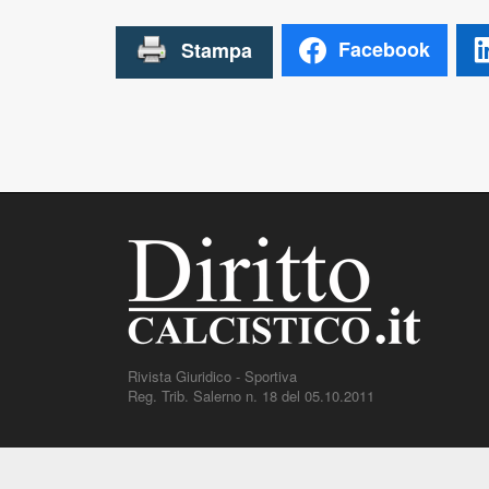
Facebook
Rivista Giuridico - Sportiva
Reg. Trib. Salerno n. 18 del 05.10.2011
DirittoCalcistico.it
è il portale giuridico - normativo di riferi