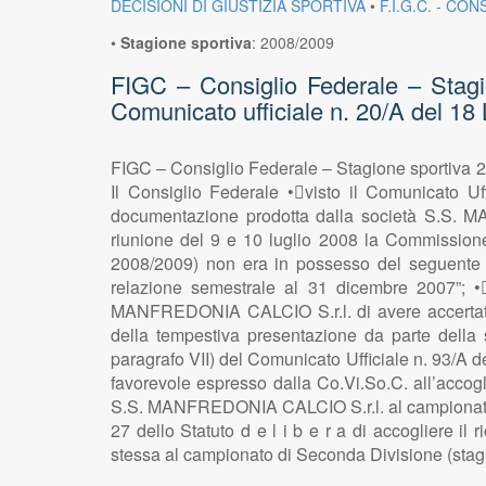
DECISIONI DI GIUSTIZIA SPORTIVA
•
F.I.G.C. - CO
•
Stagione sportiva
:
2008/2009
FIGC – Consiglio Federale – Stagi
Comunicato ufficiale n. 20/A del 18
FIGC – Consiglio Federale – Stagione sportiva 20
Il Consiglio Federale •visto il Comunicato Uff
documentazione prodotta dalla società S.S. M
riunione del 9 e 10 luglio 2008 la Commissione
2008/2009) non era in possesso del seguente req
relazione semestrale al 31 dicembre 2007”; •
MANFREDONIA CALCIO S.r.l. di avere accertato
della tempestiva presentazione da parte della
paragrafo VII) del Comunicato Ufficiale n. 93/A d
favorevole espresso dalla Co.Vi.So.C. all’accogl
S.S. MANFREDONIA CALCIO S.r.l. al campionato di 
27 dello Statuto d e l i b e r a di accogliere 
stessa al campionato di Seconda Divisione (stag