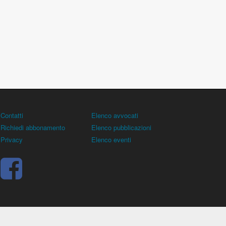
Contatti
Elenco avvocati
Richiedi abbonamento
Elenco pubblicazioni
Privacy
Elenco eventi
rocuratore), all'allenatore e contiene norme, regolamenti,