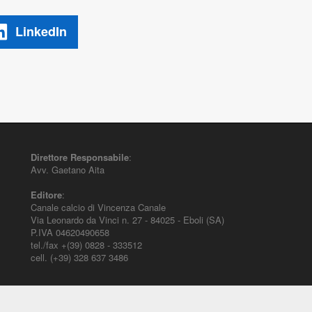
LinkedIn
Direttore Responsabile
:
Avv. Gaetano Aita
Editore
:
Canale calcio di Vincenza Canale
Via Leonardo da Vinci n. 27 - 84025 - Eboli (SA)
P.IVA 04620490658
tel./fax +(39) 0828 - 333512
cell. (+39) 328 637 3486
mento per il diritto sportivo. E' diretto alla società, al calciatore, all'agente (p