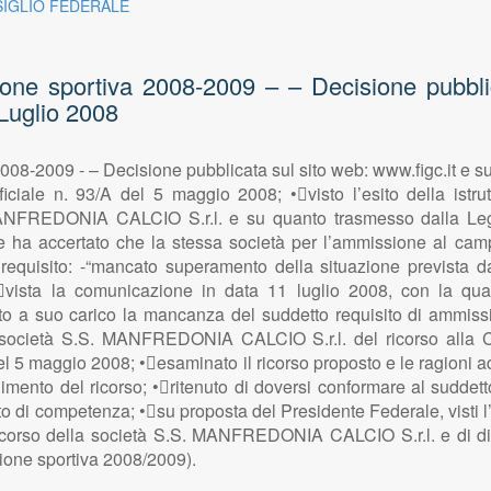
NSIGLIO FEDERALE
one sportiva 2008-2009 – – Decisione pubblica
 Luglio 2008
08-2009 - – Decisione pubblicata sul sito web: www.figc.it e su
iciale n. 93/A del 5 maggio 2008; •visto l’esito della istrut
ANFREDONIA CALCIO S.r.l. e su quanto trasmesso dalla Leg
 ha accertato che la stessa società per l’ammissione al cam
uisito: -“mancato superamento della situazione prevista dall’
vista la comunicazione in data 11 luglio 2008, con la qual
 a suo carico la mancanza del suddetto requisito di ammissi
 società S.S. MANFREDONIA CALCIO S.r.l. del ricorso alla Co.
el 5 maggio 2008; •esaminato il ricorso proposto e le ragioni ad
imento del ricorso; •ritenuto di doversi conformare al suddet
competenza; •su proposta del Presidente Federale, visti l’art
il ricorso della società S.S. MANFREDONIA CALCIO S.r.l. e di
ione sportiva 2008/2009).