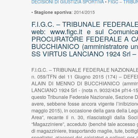
DECISIONI DI GIUSTIZIA SPORTIVA
•
FIGC – TRIBU
•
Stagione sportiva
:
2014/2015
F.I.G.C. – TRIBUNALE FEDERALE NA
web: www.figc.it e sul Comuni
PROCURATORE FEDERALE A CARIC
BUCCHIANICO (amministratore unico
SS VIRTUS LANCIANO 1924 Srl – (n
F.I.G.C. – TRIBUNALE FEDERALE NAZIONALE – Sez
n. 059/TFN del 11 Giugno 2015 (174) – D
ALAIN DI MENNO DI BUCCHIANICO (amministra
LANCIANO 1924 Srl - (nota n. 9032/434 pf14-15 
questo Tribunale Federale Nazionale, Sezione Disc
avere, sebbene fosse ancora vigente l’inibizio
maggio 2015), in occasione della gara della Lega 
Area”, recante il n. 30, rilasciatogli dalla S
“Magazziniere”, acceduto (benché tale accesso gli
di magazziniere, trasportando maglie, tute, bottigl
spogliatoi, giacconi dei calciatori e palloni; per 