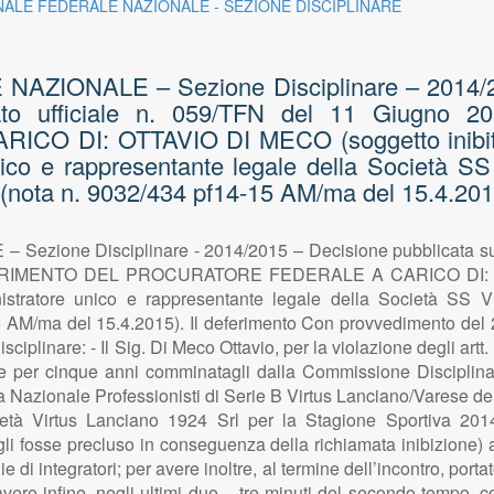
NALE FEDERALE NAZIONALE - SEZIONE DISCIPLINARE
ZIONALE – Sezione Disciplinare – 2014/201
cato ufficiale n. 059/TFN del 11 Giugn
O DI: OTTAVIO DI MECO (soggetto inibi
 e rappresentante legale della Società SS 
ota n. 9032/434 pf14-15 AM/ma del 15.4.201
ione Disciplinare - 2014/2015 – Decisione pubblicata sul si
EFERIMENTO DEL PROCURATORE FEDERALE A CARICO DI: OT
tore unico e rappresentante legale della Società SS Vi
AM/ma del 15.4.2015). Il deferimento Con provvedimento del 21
iplinare: - Il Sig. Di Meco Ottavio, per la violazione degli art
ne per cinque anni comminatagli dalla Commissione Disciplinar
Nazionale Professionisti di Serie B Virtus Lanciano/Varese del 31
ocietà Virtus Lanciano 1924 Srl per la Stagione Sportiva 2014
 fosse precluso in conseguenza della richiamata inibizione) all
ie di integratori; per avere inoltre, al termine dell’incontro, por
avere infine, negli ultimi due – tre minuti del secondo tempo, con