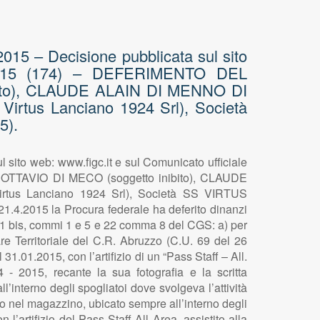
5 – Decisione pubblicata sul sito
o 2015 (174) – DEFERIMENTO DEL
to), CLAUDE ALAIN DI MENNO DI
Virtus Lanciano 1924 Srl), Società
5).
to web: www.figc.it e sul Comunicato ufficiale
TAVIO DI MECO (soggetto inibito), CLAUDE
rtus Lanciano 1924 Srl), Società SS VIRTUS
.4.2015 la Procura federale ha deferito dinanzi
t. 1 bis, commi 1 e 5 e 22 comma 8 del CGS: a) per
e Territoriale del C.R. Abruzzo (C.U. 69 del 26
.01.2015, con l’artifizio di un “Pass Staff – All.
 - 2015, recante la sua fotografia e la scritta
’interno degli spogliatoi dove svolgeva l’attività
tato nel magazzino, ubicato sempre all’interno degli
 l’artifizio del Pass Staff All Area, assistito alla