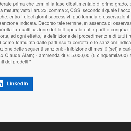
rale prima che termini la fase dibattimentale di primo grado, p
la misura; visto l’art. 23, comma 2, CGS, secondo il quale l’acco
che, entro i dieci giorni successivi, può formulare osservazioni 
la sanzione indicata. Decorso tale termine, in assenza di osserv
rretta la qualificazione dei fatti operata dalle parti e congrua 
ta, ad ogni effetto, la definizione del procedimento e di tutti i re
ti come formulata dalle parti risulta corretta e le sanzioni indic
zione delle seguenti sanzioni: - inibizione di mesi 6 (sei) a cari
o Claude Alain; - ammenda di € 5.000,00 (€ cinquemila/00) a
i dei predetti.”
LinkedIn