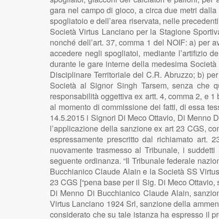
gara nel campo di gioco, a circa due metri dalla
spogliatoio e dell’area riservata, nelle precedent
Società Virtus Lanciano per la Stagione Sportiv
nonché dell’art. 37, comma 1 del NOIF: a) per av
accedere negli spogliatoi, mediante l’artifizio d
durante le gare interne della medesima Società 
Disciplinare Territoriale del C.R. Abruzzo; b) p
Società al Signor Singh Tarsem, senza che que
responsabilità oggettiva ex artt. 4, comma 2, e 
al momento di commissione dei fatti, di essa tess
14.5.2015 i Signori Di Meco Ottavio, Di Menno D
l’applicazione della sanzione ex art 23 CGS, con
espressamente prescritto dal richiamato art. 
nuovamente trasmesso al Tribunale, i suddetti ac
seguente ordinanza. “Il Tribunale federale nazion
Bucchianico Claude Alain e la Società SS Virtus L
23 CGS [“pena base per il Sig. Di Meco Ottavio, sa
Di Menno Di Bucchianico Claude Alain, sanzione 
Virtus Lanciano 1924 Srl, sanzione della ammenda
considerato che su tale istanza ha espresso il pro