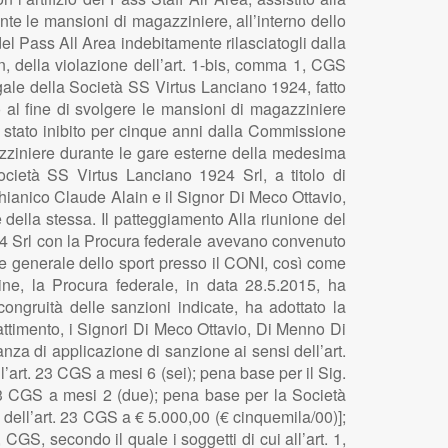
te le mansioni di magazziniere, all’interno dello
del Pass All Area indebitamente rilasciatogli dalla
, della violazione dell’art. 1-bis, comma 1, CGS
gale della Società SS Virtus Lanciano 1924, fatto
io al fine di svolgere le mansioni di magazziniere
 stato inibito per cinque anni dalla Commissione
gazziniere durante le gare esterne della medesima
cietà SS Virtus Lanciano 1924 Srl, a titolo di
hianico Claude Alain e il Signor Di Meco Ottavio,
 della stessa. Il patteggiamento Alla riunione del
24 Srl con la Procura federale avevano convenuto
re generale dello sport presso il CONI, così come
ne, la Procura federale, in data 28.5.2015, ha
congruità delle sanzioni indicate, ha adottato la
battimento, i Signori Di Meco Ottavio, Di Menno Di
nza di applicazione di sanzione ai sensi dell’art.
l’art. 23 CGS a mesi 6 (sei); pena base per il Sig.
 23 CGS a mesi 2 (due); pena base per la Società
dell’art. 23 CGS a € 5.000,00 (€ cinquemila/00)];
CGS, secondo il quale i soggetti di cui all’art. 1,