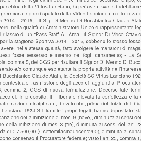
 panchina della Virtus Lanciano; b) per avere svolto indebitamen
i gare casalinghe disputate dalla Virtus Lanciano e ciò in forza 
a 2014 – 2015; - il Sig. Di Menno Di Bucchianico Claude Alain
ere, nella qualità di Amministratore Unico e rappresentante le
el rilascio di un “Pass Staff All Area”, il Signor Di Meco Ottav
per la stagione Sportiva 2014 - 2015, sebbene lo stesso fosse
er avere, nella stessa qualità, fatto svolgere le mansioni di ma
sti fosse tesserato e inserito nei fogli censimento; - La So
1 bis, comma 5, del CGS per risultare il Signor Di Menno Di Bucc
erato e/o comunque espletante la propria attività nell’interesse
i Bucchianico Claude Alain, la Società SS Virtus Lanciano 19
 contestuale trasmissione degli accordi raggiunti al Procurato
23, comma 2, CGS di nuova formulazione. Decorso tale termi
cordi. In proposito, il Tribunale rilevata la correttezza e la 
ale, sezione disciplinare, rilevato che, prima dell’inizio del di
anciano 1924 Srl, tramite i propri legali, hanno depositato ista
nzione della inibizione di mesi 9 (nove), diminuita ai sensi del
della inibizione di mesi 3 (tre), diminuita ai sensi dell’art.
 di € 7.500,00 (€ settemilacinquecento/00), diminuita ai sensi 
prio consenso il Procuratore federale; visto l’art. 23, comma 1, 