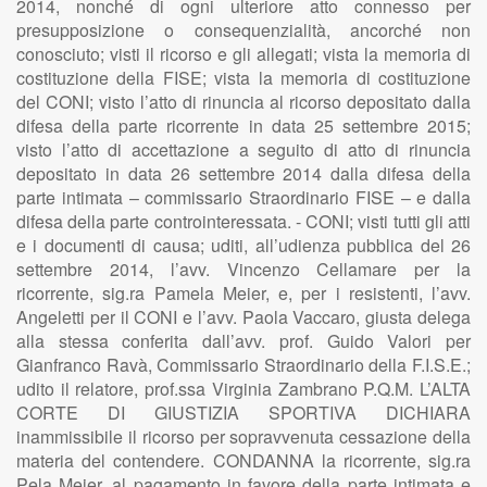
2014, nonché di ogni ulteriore atto connesso per
presupposizione o consequenzialità, ancorché non
conosciuto; visti il ricorso e gli allegati; vista la memoria di
costituzione della FISE; vista la memoria di costituzione
del CONI; visto l’atto di rinuncia al ricorso depositato dalla
difesa della parte ricorrente in data 25 settembre 2015;
visto l’atto di accettazione a seguito di atto di rinuncia
depositato in data 26 settembre 2014 dalla difesa della
parte intimata – commissario Straordinario FISE – e dalla
difesa della parte controinteressata. - CONI; visti tutti gli atti
e i documenti di causa; uditi, all’udienza pubblica del 26
settembre 2014, l’avv. Vincenzo Cellamare per la
ricorrente, sig.ra Pamela Meier, e, per i resistenti, l’avv.
Angeletti per il CONI e l’avv. Paola Vaccaro, giusta delega
alla stessa conferita dall’avv. prof. Guido Valori per
Gianfranco Ravà, Commissario Straordinario della F.I.S.E.;
udito il relatore, prof.ssa Virginia Zambrano P.Q.M. L’ALTA
CORTE DI GIUSTIZIA SPORTIVA DICHIARA
inammissibile il ricorso per sopravvenuta cessazione della
materia del contendere. CONDANNA la ricorrente, sig.ra
Pela Meier, al pagamento in favore della parte intimata e