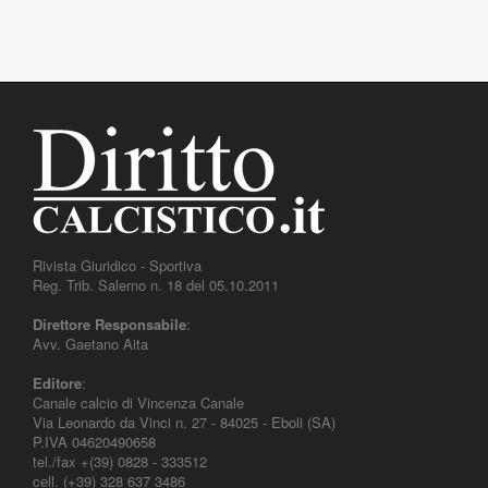
Rivista Giuridico - Sportiva
Reg. Trib. Salerno n. 18 del 05.10.2011
Direttore Responsabile
:
Avv. Gaetano Aita
Editore
:
Canale calcio di Vincenza Canale
Via Leonardo da Vinci n. 27 - 84025 - Eboli (SA)
P.IVA 04620490658
tel./fax +(39) 0828 - 333512
cell. (+39) 328 637 3486