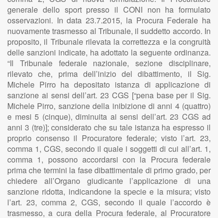
generale dello sport presso il CONI non ha formulato
osservazioni. In data 23.7.2015, la Procura Federale ha
nuovamente trasmesso al Tribunale, il suddetto accordo. In
proposito, il Tribunale rilevata la correttezza e la congruità
delle sanzioni indicate, ha adottato la seguente ordinanza.
“Il Tribunale federale nazionale, sezione disciplinare,
rilevato che, prima dell’inizio del dibattimento, il Sig.
Michele Pirro ha depositato istanza di applicazione di
sanzione ai sensi dell’art. 23 CGS [“pena base per il Sig.
Michele Pirro, sanzione della inibizione di anni 4 (quattro)
e mesi 5 (cinque), diminuita ai sensi dell’art. 23 CGS ad
anni 3 (tre)]; considerato che su tale istanza ha espresso il
proprio consenso il Procuratore federale; visto l’art. 23,
comma 1, CGS, secondo il quale i soggetti di cui all’art. 1,
comma 1, possono accordarsi con la Procura federale
prima che termini la fase dibattimentale di primo grado, per
chiedere all’Organo giudicante l’applicazione di una
sanzione ridotta, indicandone la specie e la misura; visto
l’art. 23, comma 2, CGS, secondo il quale l’accordo è
trasmesso, a cura della Procura federale, al Procuratore