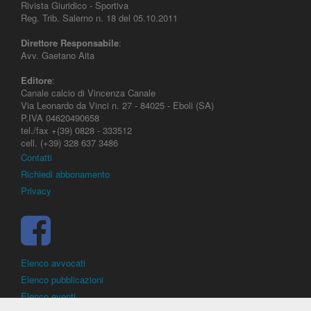
Rivista Giuridico - Sportiva
Reg. Trib. Salerno n. 18 del 05.10.2011
Direttore Responsabile
:
Avv. Gaetano Aita
Editore
:
Canale calcio di Vincenza Canale
Via Leonardo da Vinci n. 27 - 84025 - Eboli (SA)
P.IVA 04620490658
tel./fax +(39) 0828 - 333512
cell. (+39) 328 637 3486
Contatti
Richiedi abbonamento
Privacy
Elenco avvocati
Elenco pubblicazioni
Elenco eventi