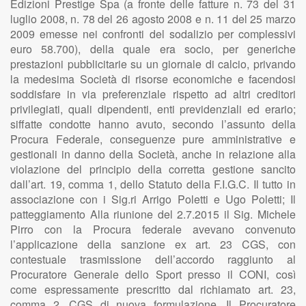
Edizioni Prestige Spa (a fronte delle fatture n. 73 del 31
luglio 2008, n. 78 del 26 agosto 2008 e n. 11 del 25 marzo
2009 emesse nei confronti del sodalizio per complessivi
euro 58.700), della quale era socio, per generiche
prestazioni pubblicitarie su un giornale di calcio, privando
la medesima Società di risorse economiche e facendosi
soddisfare in via preferenziale rispetto ad altri creditori
privilegiati, quali dipendenti, enti previdenziali ed erario;
siffatte condotte hanno avuto, secondo l’assunto della
Procura Federale, conseguenze pure amministrative e
gestionali in danno della Società, anche in relazione alla
violazione del principio della corretta gestione sancito
dall’art. 19, comma 1, dello Statuto della F.I.G.C. Il tutto in
associazione con i Sig.ri Arrigo Poletti e Ugo Poletti; Il
patteggiamento Alla riunione del 2.7.2015 il Sig. Michele
Pirro con la Procura federale avevano convenuto
l’applicazione della sanzione ex art. 23 CGS, con
contestuale trasmissione dell’accordo raggiunto al
Procuratore Generale dello Sport presso il CONI, così
come espressamente prescritto dal richiamato art. 23,
comma 2, CGS di nuova formulazione. Il Procuratore