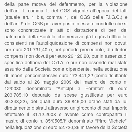
della parte motiva del deferimento, per la violazione
dell’art. 1, comma 1, del CGS vigente all’epoca dei fatti
(attuale art. 1 bis, comma 1, del CGS della F.I.G.C.) e
dell’art. 9 del CGS per aver posto in essere condotte che si
sono concretizzate in atti di distrazione di beni dal
patrimonio della Società, che versava già in gravi difficoltà,
consistenti nell’autoliquidazione di compensi non dovuti
per euro 201.731,40 e, nel periodo precedente, di ulteriori
compensi non dovuti per euro 26.120,20, pur in assenza di
specifica delibera del C.d.A. e pur non essendo mai stato
assunto dalla Società come dipendente, nella sottrazione
di importi per complessivi euro 173.441,22 (come risultante
dal saldo al 26 maggio 2009 del mastro del conto n.
12/0030 denominato “Anticipi a Fornitori” di euro
203.785,10 depurato da spese giustificate per euro
30.343,22), dei quali euro 89.849,00 erano stati da lui
direttamente distratti attraverso un giroconto di pari importo
effettuato il 31.12.2008 e avente come contropartita il
mastro di conto n. 35/0505/F denominato “Pirro Michele”;
nella liquidazione di euro 52.720,36 in favore della Società