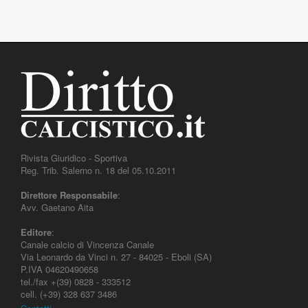
Rivista Giuridico - Sportiva
Reg. Trib. Salerno n. 18 del 05.10.2011
Direttore Responsabile
:
Avv. Gaetano Aita
Editore
:
Canale calcio di Vincenza Canale
Via Leonardo da Vinci n. 27 - 84025 - Eboli (SA)
P.IVA 04620490658
tel./fax +(39) 0828 - 333512
cell. (+39) 328 637 3486