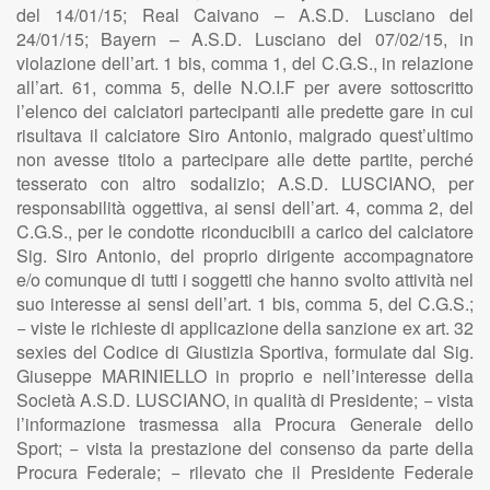
del 14/01/15; Real Caivano – A.S.D. Lusciano del
24/01/15; Bayern – A.S.D. Lusciano del 07/02/15, in
violazione dell’art. 1 bis, comma 1, del C.G.S., in relazione
all’art. 61, comma 5, delle N.O.I.F per avere sottoscritto
l’elenco dei calciatori partecipanti alle predette gare in cui
risultava il calciatore Siro Antonio, malgrado quest’ultimo
non avesse titolo a partecipare alle dette partite, perché
tesserato con altro sodalizio; A.S.D. LUSCIANO, per
responsabilità oggettiva, ai sensi dell’art. 4, comma 2, del
C.G.S., per le condotte riconducibili a carico del calciatore
Sig. Siro Antonio, del proprio dirigente accompagnatore
e/o comunque di tutti i soggetti che hanno svolto attività nel
suo interesse ai sensi dell’art. 1 bis, comma 5, del C.G.S.;
− viste le richieste di applicazione della sanzione ex art. 32
sexies del Codice di Giustizia Sportiva, formulate dal Sig.
Giuseppe MARINIELLO in proprio e nell’interesse della
Società A.S.D. LUSCIANO, in qualità di Presidente; − vista
l’informazione trasmessa alla Procura Generale dello
Sport; − vista la prestazione del consenso da parte della
Procura Federale; − rilevato che il Presidente Federale