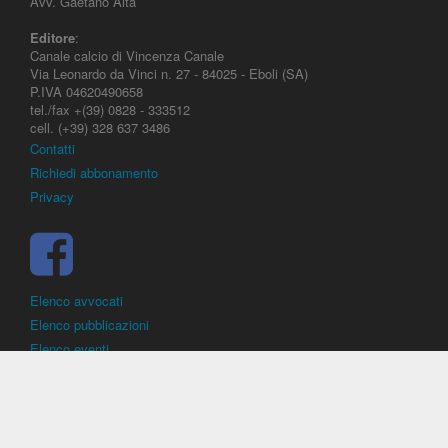
Avv. Gaetano Aita
Editore
:
Canale calcio di Vincenza Canale
Via Leonardo da Vinci n. 27 - 84025 - Eboli (SA)
P.IVA 04620490658
tel./fax +(39) 0828 - 333512
cell. (+39) 328 637 3486
Contatti
Richiedi abbonamento
Privacy
Elenco avvocati
Elenco pubblicazioni
Elenco eventi
DirittoCalcistico.it
è il portale giuridico - normativo di riferimento per il
diritto sportivo. E' diretto alla società, al calciatore, all'agente