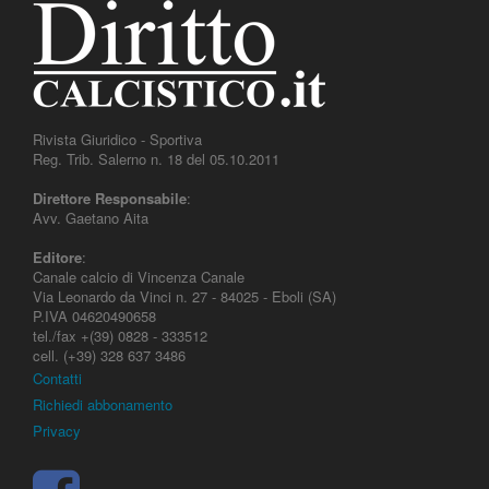
Rivista Giuridico - Sportiva
Reg. Trib. Salerno n. 18 del 05.10.2011
Direttore Responsabile
:
Avv. Gaetano Aita
Editore
:
Canale calcio di Vincenza Canale
Via Leonardo da Vinci n. 27 - 84025 - Eboli (SA)
P.IVA 04620490658
tel./fax +(39) 0828 - 333512
cell. (+39) 328 637 3486
Contatti
Richiedi abbonamento
Privacy