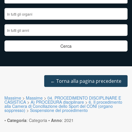
←
Torna alla pagina precedente
Massime
>
Massime
>
04. PROCEDIMENTO DISCIPLINARE E
CASISTICA
>
A) PROCEDURA disciplinare
>
6. Il procedimento
alla Camera di Conciliazione dello Sport del CONI (organo
soppresso)
>
Sospensione del procedimento
•
Categoria
:
Categoria
•
Anno
:
2021