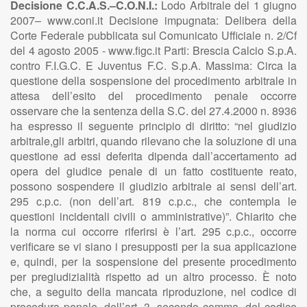
Decisione C.C.A.S.–C.O.N.I.:
Lodo Arbitrale del 1 giugno
2007– www.coni.it Decisione impugnata: Delibera della
Corte Federale pubblicata sul Comunicato Ufficiale n. 2/Cf
del 4 agosto 2005 - www.figc.it Parti: Brescia Calcio S.p.A.
contro F.I.G.C. E Juventus F.C. S.p.A. Massima: Circa la
questione della sospensione del procedimento arbitrale in
attesa dell’esito del procedimento penale occorre
osservare che la sentenza della S.C. del 27.4.2000 n. 8936
ha espresso il seguente principio di diritto: “nel giudizio
arbitrale,gli arbitri, quando rilevano che la soluzione di una
questione ad essi deferita dipenda dall’accertamento ad
opera del giudice penale di un fatto costituente reato,
possono sospendere il giudizio arbitrale ai sensi dell’art.
295 c.p.c. (non dell’art. 819 c.p.c., che contempla le
questioni incidentali civili o amministrative)”. Chiarito che
la norma cui occorre riferirsi è l’art. 295 c.p.c., occorre
verificare se vi siano i presupposti per la sua applicazione
e, quindi, per la sospensione del presente procedimento
per pregiudizialità rispetto ad un altro processo. È noto
che, a seguito della mancata riproduzione, nel codice di
procedura penale, dell’art. 3, secondo comma, del codice