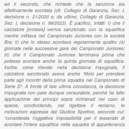
e
d
i
l se
c
o
n
d
o
, che r
i
ch
i
e
d
e che
l
a sa
n
z
i
o
n
e s
i
a
ef
f
e
t
t
i
v
a
me
n
te
s
co
n
t
a
ta (
c
f
r
.
C
o
ll
e
g
i
o
d
i Garanz
i
a,
S
e
z
.
I
,
d
e
c
i
s
i
o
n
e
n
. 2
1
/2
0
20
e
,
d
a u
l
t
i
m
o
,
C
o
ll
e
g
i
o
d
i G
a
ra
n
z
i
a,
S
e
z
.
I
, d
e
c
i
s
i
o
n
e
n
. 9
9
/2
0
2
3
)
. È p
a
c
i
f
i
c
o
,
i
nf
a
tt
i
:
i
) che
i
l
ca
l
c
i
atore
[
omiss
i
s] ve
n
i
va sa
n
z
i
o
n
ato con
l
a sq
u
a
li
f
i
ca
me
n
t
re m
ili
tava
ne
l
C
amp
i
o
n
ato Ju
n
i
ores con
l
a soc
i
età
B
r
a
;
ii
)
c
he
l
o stesso sco
n
tava r
e
g
o
l
ar
m
e
n
te q
u
a
t
tro (4)
g
i
ornate n
e
ll
e succ
e
ss
i
ve g
a
re
de
l
C
amp
i
o
n
ato J
u
n
i
ores;
iii
) che
i
l
C
amp
i
o
n
ato Ju
n
i
ores te
r
m
i
n
a
va prima che
p
o
tesse sco
n
t
are a
n
che
l
a q
u
i
nta g
i
or
n
ata
d
i sq
u
a
li
f
i
c
a
.
In
o
l
tr
e
, c
o
me r
il
ev
a
to n
e
ll
a d
e
c
i
s
i
o
n
e
i
mp
u
g
n
ata,
i
l
ca
l
c
i
atore sa
n
z
i
o
n
ato
a
veva a
n
che “t
i
to
l
o p
e
r prend
e
re
p
a
r
te a
g
l
i
i
nc
o
n
tri d
e
ll
a pr
i
ma s
q
u
a
dra
n
el
C
amp
i
o
n
ato
d
i
S
erie
D
”. A
f
ro
n
te
d
i ta
l
e u
l
t
i
ma c
ir
costanz
a
,
l
a d
e
c
i
s
i
o
n
e
i
mp
u
g
n
ata
no
n p
a
re d
u
n
q
u
e ce
n
s
u
ra
b
il
e, p
e
rché
h
a f
a
t
to
a
p
p
li
caz
i
o
n
e
de
i pri
n
c
i
pi so
p
ra r
i
ch
i
a
mati
ne
l caso
d
i
sp
e
c
i
e, co
n
d
i
v
i
d
e
n
d
o,
ne
l r
i
g
e
t
ta
r
e
il
rec
l
amo,
l
e
m
o
t
i
vaz
i
o
n
i es
p
resse
da
l G
i
u
d
i
ce
S
p
o
rt
i
vo, sec
o
n
d
o cu
i
:
“
c
o
n
s
i
d
e
rata
l
'o
g
g
e
tt
i
va
i
mp
o
ss
i
b
ili
tà
pe
r
i
l t
e
sse
r
ato
d
i
sco
n
tare
l
'
i
nt
e
ra s
q
u
a
li
f
i
ca n
e
ll
a sq
u
a
d
ra
d
i
a
p
p
ar
t
e
n
e
n
za