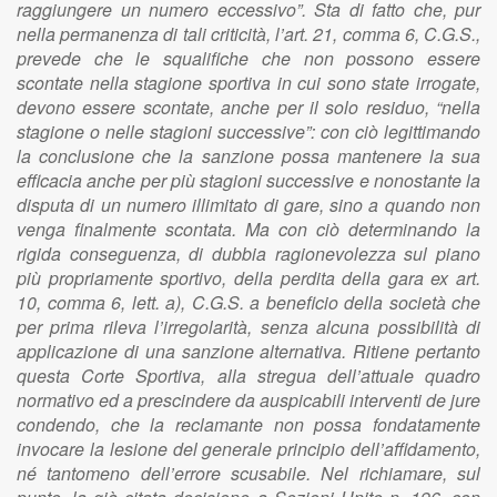
raggiungere un numero eccessivo”. Sta di fatto che, pur
nella permanenza di tali criticità, l’art. 21, comma 6, C.G.S.,
prevede che le squalifiche che non possono essere
scontate nella stagione sportiva in cui sono state irrogate,
devono essere scontate, anche per il solo residuo, “nella
stagione o nelle stagioni successive”: con ciò legittimando
la conclusione che la sanzione possa mantenere la sua
efficacia anche per più stagioni successive e nonostante la
disputa di un numero illimitato di gare, sino a quando non
venga finalmente scontata. Ma con ciò determinando la
rigida conseguenza, di dubbia ragionevolezza sul piano
più propriamente sportivo, della perdita della gara ex art.
10, comma 6, lett. a), C.G.S. a beneficio della società che
per prima rileva l’irregolarità, senza alcuna possibilità di
applicazione di una sanzione alternativa. Ritiene pertanto
questa Corte Sportiva, alla stregua dell’attuale quadro
normativo ed a prescindere da auspicabili interventi de jure
condendo, che la reclamante non possa fondatamente
invocare la lesione del generale principio dell’affidamento,
né tantomeno dell’errore scusabile. Nel richiamare, sul