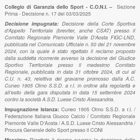
Collegio di Garanzia dello Sport - C.O.N.I. –
Sezione
Prima - Decisione n. 17 del 03/03/2025
Decisione impugnata:
D
e
c
i
s
i
o
n
e d
e
ll
a
C
or
t
e
S
p
o
r
t
i
va
d'
A
p
p
e
ll
o T
e
rr
i
t
o
r
i
a
l
e (brev
i
t
e
r
, a
n
che
CSAT
)
p
resso
i
l
C
omitato
R
e
g
i
o
n
a
l
e
P
i
emonte
V
a
ll
e
D
'
A
o
s
ta F
I
G
C
-L
ND
,
p
u
b
b
li
cata
ne
l
C
omun
i
cato
Uf
f
i
c
i
a
l
e
n. 5
0
de
l
2
1 n
o
v
e
m
b
re
2
0
2
4
, con
l
a q
u
a
l
e è
s
t
a
t
o r
i
g
e
tt
a
to
i
l rec
l
a
mo
p
r
o
p
osto
d
a
ll
a su
d
d
e
tta r
i
cor
r
e
n
te avv
e
rso
l
a d
e
c
i
s
i
o
n
e
de
l G
i
u
d
i
ce
S
p
o
rt
i
vo T
e
r
r
i
t
o
r
i
a
l
e presso
i
l me
d
es
i
mo
C
omit
a
to
R
e
g
i
o
n
a
l
e, p
u
b
b
li
cata
i
n d
a
ta
3
1
o
tto
b
re 2
0
2
4
,
d
i
c
ui
a
l
C
.
U
.
n
.
43
, re
i
e
t
t
i
va
de
l gravame pr
o
mosso d
a
ll
a
A
.
C
.
C
u
n
eo
190
5
Ol
mo
S
.
S
.
D
. a
r
.
l
.
i
n
o
rd
i
ne a
ll
a re
g
o
l
a
r
i
tà e
a
ll
'es
i
to d
e
ll
a g
a
ra d
i
sp
u
tata
in
d
a
ta
1
5 se
t
t
e
mbre
202
4
co
n
tro
l
a soc
i
età
A
.
S
.
D
. L
u
ese
C
r
i
sto
A
l
ess
a
n
d
r
i
a
.
Impugnazione Istanza:
C
u
n
eo
190
5
O
lmo
S
.
S
.D
. a r
.
l
. /
F
e
d
e
razio
n
e
I
ta
l
ia
n
a
G
iu
o
co
C
al
c
io /
C
omit
a
to
R
e
g
io
n
a
le
P
iemo
n
te
V
a
l
le
D
'
A
o
s
ta /
A
.
S
.
D
.
Lues
e
Cr
isto
A
l
e
s
s
a
n
d
r
i
a /
P
roc
u
ra Ge
n
er
a
le d
e
l
lo
S
p
or
t
p
resso
i
l
C
O
N
I
Massima:
Rigettato il ricorso avverso la decisione della