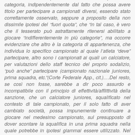
categoria, indipendentemente dal fatto che possa avere
titolo per partecipare a campionati diversi, essendo stato
correttamente osservato, seppure a proposito della non
dissimile ipotesi del “fuori quota”, che “in tal caso, è vero
che il tesserato può astrattamente ritenersi abilitato a
giocare “indifferentemente in più categorie”, ma occorre
evidenziare che altro è la categoria di appartenenza, che
individua lo specifico campionato al quale l’atleta “deve”
partecipare, altro sono i campionati ai quali un calciatore,
per valutazioni dello staff tecnico del proprio sodalizio,
“può anche” partecipare (campionato nazionale juniores,
prima squadra, etc.”(Corte Federale App., cit.).…Del resto,
se così non fosse, sarebbe a dir poco assurdo e
incompatibile con il principio di effettività/afflittività della
sanzione, che un calciatore juniores, squalificato nel
contesto di tale campionato, per il solo fatto di aver
cambiato società, possa impunemente continuare a
giocare nel medesimo campionato, sul presupposto di
dover scontare la squalifica in una prima squadra nella
quale potrebbe in ipotesi giammai essere utilizzato. Nel