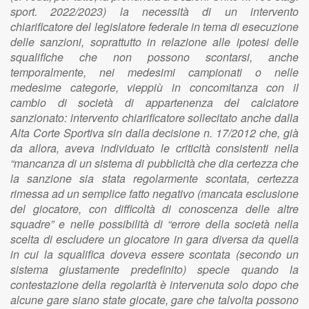
sport. 2022/2023) la necessità di un intervento
chiarificatore del legislatore federale in tema di esecuzione
delle sanzioni, soprattutto in relazione alle ipotesi delle
squalifiche che non possono scontarsi, anche
temporalmente, nei medesimi campionati o nelle
medesime categorie, vieppiù in concomitanza con il
cambio di società di appartenenza del calciatore
sanzionato: intervento chiarificatore sollecitato anche dalla
Alta Corte Sportiva sin dalla decisione n. 17/2012 che, già
da allora, aveva individuato le criticità consistenti nella
“mancanza di un sistema di pubblicità che dia certezza che
la sanzione sia stata regolarmente scontata, certezza
rimessa ad un semplice fatto negativo (mancata esclusione
del giocatore, con difficoltà di conoscenza delle altre
squadre” e nelle possibilità di “errore della società nella
scelta di escludere un giocatore in gara diversa da quella
in cui la squalifica doveva essere scontata (secondo un
sistema giustamente predefinito) specie quando la
contestazione della regolarità è intervenuta solo dopo che
alcune gare siano state giocate, gare che talvolta possono