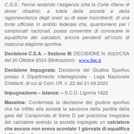
C.G.S.. Ferma restando l’esigenza (che la Corte ritiene di
dover ribadire), a tutela delle società e della
ragionevolezza degli oneri su di esse incombenti, di una
fonte ufficiale in ambito federale che, quantomeno per i
campionati nazionali, possa consentire di conoscere le
squalifiche dei calciatori, ancora pendenti all’inizio di
ciascuna stagione sportiva.
Decisione C.S.A. – Sezione III:
DECISIONE N. 0023/CSA
del 20 Ottobre 2023 (Motivazioni) -
www.figc.it
Decisione Impugnata:
Decisione del Giudice Sportivo
presso il Dipartimento interregionale - Lega Nazionale
Dilettanti, di cui al Com. Uff. n. 22 del 21.09.2023
Impugnazione – istanza:
–
S.C.D. Ligorna 1922
Massima:
Confermata la decisione del giudice sportivo
che ha inflitto alla società la sanzione della perdita della
gara del Campionato di Serie D per posizione irregolare
del calciatore avendo la società impiegato un
calciatore
che ancora non aveva scontato 1 giornata di squalifica