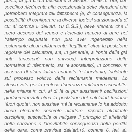
punto, la già citata decisione a Sezioni Unite n. 196, con
specifico riferimento alla eccezionalità delle situazioni che
potrebbero integrare tali fattispecie (e, di conseguenza, la
possibilità di configurare la diversa ipotesi sanzionatoria di
cui al comma 5 dell’art. 10 C.G.S.), deve ritenersi che il
mero decorso del tempo e l’elevato numero di gare nel
frattempo disputate non può aver ingenerato nella
reclamante alcun affidamento “legittimo” circa la posizione
regolare del calciatore, sia, in generale, a fronte della già
nota (ancorchè non univoca) interpretazione della
normativa di riferimento, sia (e soprattutto), in concreto, in
assenza di alcun fattore anomalo (e fuorviante) incidente
sul processo volitivo della reclamante medesima. Lo
stesso vale per la pretesa ricorrenza dell’errore scusabile,
nella misura in cui, al di là di pur sussistenti oscillazioni
giurisprudenziali circa la posizione dei calciatori juniores
“fuori quota”, non sussiste (né la reclamante lo ha addotto)
alcun elemento concreto ulteriore, rispetto all’attuale
disciplina, suscettibile di mitigare il principio di effettività
della sanzione e l’inevitabile conseguenza della perdita
della gara, come prevista dall’art.10, comma 6, lett. a),