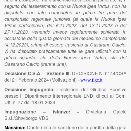
seguito del tesseramento con la Nuova Igea Virtus, non ha
disputato con tale compagine le prime tre gare del
campionato regionale juniores (al quale la Nuova Igea
Virtus partecipava) del 6.11.2023, del 13.11.2023 e del
27.11.2023, venendo invece regolarmente schierato in
occasione della quarta giornata del medesimo campionato
(4.12.2023), prima di essere trasferito al Casarano Calcio;
v) ha disputato praticamente tutte le gare ufficiali con la
prima squadra sia della Nuova Igea Virtus, sia del
Casarano Calcio (tranne una).
Decisione C.S.A. – Sezione III:
DECISIONE N. 0144/CSA
del 21 Febbraio 2024 (Motivazioni) -
www.figc.it
Decisione Impugnata:
Decisione del Giudice Sportivo
presso il Dipartimento Interregionale LND, di cui al Com.
Uff. n. 77 del 18.01.2024
Impugnazione – istanza: -
Orvietana Calcio
S.r.l./Ghiviborgo VDS
Massima:
Confermata la sanzione della perdita della gara