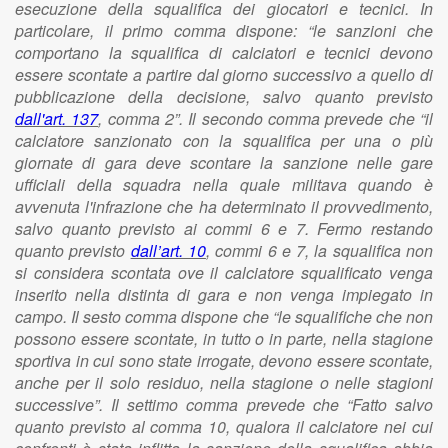
esecuzione della squalifica dei giocatori e tecnici. In
particolare, il primo comma dispone: “le sanzioni che
comportano la squalifica di calciatori e tecnici devono
essere scontate a partire dal giorno successivo a quello di
pubblicazione della decisione, salvo quanto previsto
dall'art. 137
, comma 2”. Il secondo comma prevede che “il
calciatore sanzionato con la squalifica per una o più
giornate di gara deve scontare la sanzione nelle gare
ufficiali della squadra nella quale militava quando è
avvenuta l'infrazione che ha determinato il provvedimento,
salvo quanto previsto ai commi 6 e 7. Fermo restando
quanto previsto
dall’art. 10
, commi 6 e 7, la squalifica non
si considera scontata ove il calciatore squalificato venga
inserito nella distinta di gara e non venga impiegato in
campo. Il sesto comma dispone che “le squalifiche che non
possono essere scontate, in tutto o in parte, nella stagione
sportiva in cui sono state irrogate, devono essere scontate,
anche per il solo residuo, nella stagione o nelle stagioni
successive”. Il settimo comma prevede che “Fatto salvo
quanto previsto al comma 10, qualora il calciatore nei cui