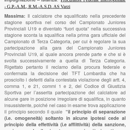
- G.P.-A.M., R.M.-A.S.D. AS Varzi
Massima:
Il calciatore che squalificato nella precedente
stagione sportiva nel corso del Campionato Juniores
Provinciali U19 e diventato “fuori quota” nella successiva
stagione sconta la squalifica nella prima gara ufficiale del
Campionato di Terza Categoria, per cui è regolare la sua
partecipazione alla gara del Campionato Juniores
Provinciali U19, al quale ancora prende parte e che si è
svolta successivamente a quella di Terza Categoria.
Rigettato pertanto il reclamo della procura federale e
confermata la decisione del TFT Lombardia che ha
prosciolto i deferiti dalla contestata
violazione degli artt. 4,
comma 1, e 21, commi 1 e 2, del Codice di Giustizia
Sportiva per l’asserita partecipazione del calciatore ad
alcune gare in posizione irregolare di squalifica, in quanto
insussistente, poiché nel caso in esame trova applicazione
il principio secondo il quale
“il principio di separazione
(i.e. omogeneità) soltanto in alcune ipotesi cede al
principio della effettività (i.e afflittività) della sanzione,