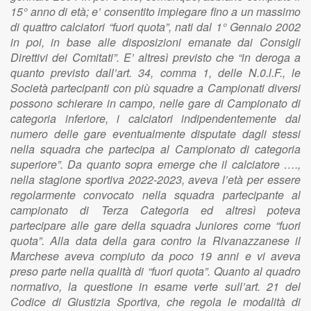
15° anno di età; e’ consentito impiegare fino a un massimo
di quattro calciatori “fuori quota”, nati dal 1° Gennaio 2002
in poi, in base alle disposizioni emanate dai Consigli
Direttivi dei Comitati”. E’ altresì previsto che “in deroga a
quanto previsto dall’art. 34, comma 1, delle N.0.l.F., le
Società partecipanti con più squadre a Campionati diversi
possono schierare in campo, nelle gare di Campionato di
categoria inferiore, i calciatori indipendentemente dal
numero delle gare eventualmente disputate dagli stessi
nella squadra che partecipa al Campionato di categoria
superiore”. Da quanto sopra emerge che il calciatore ….,
nella stagione sportiva 2022-2023, aveva l’età per essere
regolarmente convocato nella squadra partecipante al
campionato di Terza Categoria ed altresì poteva
partecipare alle gare della squadra Juniores come “fuori
quota”. Alla data della gara contro la Rivanazzanese il
Marchese aveva compiuto da poco 19 anni e vi aveva
preso parte nella qualità di “fuori quota”. Quanto al quadro
normativo, la questione in esame verte sull’art. 21 del
Codice di Giustizia Sportiva, che regola le modalità di