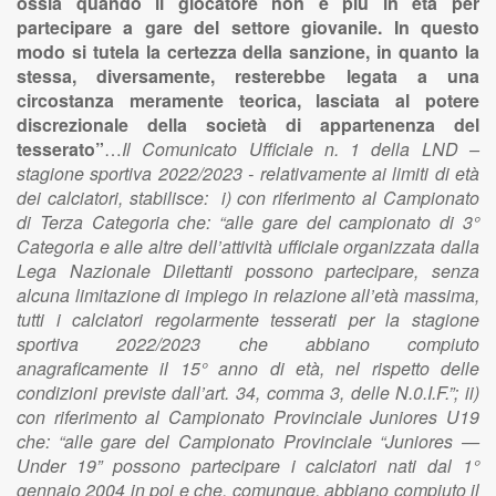
ossia quando il giocatore non è più in età per
partecipare a gare del settore giovanile. In questo
modo si tutela la certezza della sanzione, in quanto la
stessa, diversamente, resterebbe legata a una
circostanza meramente teorica, lasciata al potere
discrezionale della società di appartenenza del
tesserato”
…
Il Comunicato Ufficiale n. 1 della LND –
stagione sportiva 2022/2023 - relativamente ai limiti di età
dei calciatori, stabilisce: i) con riferimento al Campionato
di Terza Categoria che: “alle gare del campionato di 3°
Categoria e alle altre dell’attività ufficiale organizzata dalla
Lega Nazionale Dilettanti possono partecipare, senza
alcuna limitazione di impiego in relazione all’età massima,
tutti i calciatori regolarmente tesserati per la stagione
sportiva 2022/2023 che abbiano compiuto
anagraficamente il 15° anno di età, nel rispetto delle
condizioni previste dall’art. 34, comma 3, delle N.0.I.F.”; ii)
con riferimento al Campionato Provinciale Juniores U19
che: “alle gare del Campionato Provinciale “Juniores —
Under 19” possono partecipare i calciatori nati dal 1°
gennaio 2004 in poi e che, comunque, abbiano compiuto il