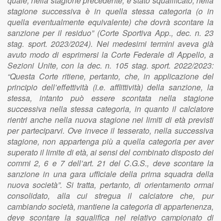
quale, nella stagione precedente, è stato squalificato, nella
stagione successiva è in quella stessa categoria (o in
quella eventualmente equivalente) che dovrà scontare la
sanzione per il residuo” (Corte Sportiva App., dec. n. 23
stag. sport. 2023/2024). Nei medesimi termini aveva già
avuto modo di esprimersi la Corte Federale di Appello, a
Sezioni Unite, con la dec. n. 105 stag. sport. 2022/2023:
“Questa Corte ritiene, pertanto, che, in applicazione del
principio dell’effettività (i.e. afflittività) della sanzione, la
stessa, intanto può essere scontata nella stagione
successiva nella stessa categoria, in quanto il calciatore
rientri anche nella nuova stagione nei limiti di età previsti
per parteciparvi. Ove invece il tesserato, nella successiva
stagione, non appartenga più a quella categoria per aver
superato il limite di età, ai sensi del combinato disposto dei
commi 2, 6 e 7 dell’art. 21 del C.G.S., deve scontare la
sanzione in una gara ufficiale della prima squadra della
nuova società”. Si tratta, pertanto, di orientamento ormai
consolidato, alla cui stregua il calciatore che, pur
cambiando società, mantiene la categoria di appartenenza,
deve scontare la squalifica nel relativo campionato di