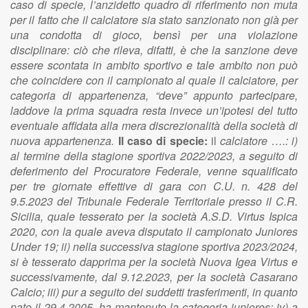
caso di specie, l’anzidetto quadro di riferimento non muta
per il fatto che il calciatore sia stato sanzionato non già per
una condotta di gioco, bensì per una violazione
disciplinare: ciò che rileva, difatti, è che la sanzione deve
essere scontata in ambito sportivo e tale ambito non può
che coincidere con il campionato al quale il calciatore, per
categoria di appartenenza, “deve” appunto partecipare,
laddove la prima squadra resta invece un’ipotesi del tutto
eventuale affidata alla mera discrezionalità della società di
nuova appartenenza.
Il caso di specie:
il
calciatore ….: i)
al termine della stagione sportiva 2022/2023, a seguito di
deferimento del Procuratore Federale, venne squalificato
per tre giornate effettive di gara con C.U. n. 428 del
9.5.2023 del Tribunale Federale Territoriale presso il C.R.
Sicilia, quale tesserato per la società A.S.D. Virtus Ispica
2020, con la quale aveva disputato il campionato Juniores
Under 19; ii) nella successiva stagione sportiva 2023/2024,
si è tesserato dapprima per la società Nuova Igea Virtus e
successivamente, dal 9.12.2023, per la società Casarano
Calcio; iii) pur a seguito dei suddetti trasferimenti, in quanto
nato il 29.4.2005, ha mantenuto la categoria juniores; iv) a