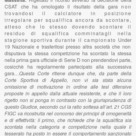
CSAT che ha omologato il risultato della gara
non
trovandosi il calciatore in posizione
irregolare per squalifica ancora da scontare,
atteso che lo stesso dovendo scontare il
residuo di squalifica comminatagli nella
stagione sportiva durante il campionato
U
n
d
er
1
9
N
az
i
o
n
a
l
e e trasferitosi presso altra società che non
disputava la stessa competizione ha scontato la stessa
nella prima gara ufficiale di Serie D non prendendovi parte,
cosicchè ha regolarmente partecipato alla successiva
gara…
Qu
e
sta
C
or
t
e r
i
t
i
e
n
e d
u
n
q
u
e ch
e
,
d
a p
a
rte
d
e
ll
a
C
or
t
e
S
p
o
rt
i
va
d
i
A
p
p
e
ll
o,
no
n vi s
i
a stata a
l
cu
n
a
omiss
i
o
n
e
d
i motiv
a
z
i
o
n
e
i
n ord
i
ne a
ll
e tesi d
i
fe
n
s
i
ve
propo
s
te
i
n a
p
p
e
ll
o d
a
ll
a at
t
u
a
l
e res
i
ste
n
te, e che
i
l
l
oro
r
i
g
e
t
to
no
n si
pong
a
i
n co
n
tra
s
to c
o
n
l
a g
i
uris
p
ru
d
e
n
za
d
i
q
u
esto G
i
u
d
i
ce, sec
o
n
d
o cui
l
a ratio s
o
t
tesa a
ll’
ar
t
.
2
1
C
GS
F
I
GC va r
i
cos
tr
u
i
ta
ne
l co
n
co
r
so
de
i
p
r
i
nc
i
pi
d
i omoge
n
e
i
tà
e
di
ef
f
e
tt
i
v
i
t
à
:
i
l
p
r
i
mo, che r
i
ch
i
e
d
e che
l
a sq
u
a
li
f
i
ca
s
i
a
sco
n
t
a
ta n
e
ll
a c
a
te
g
or
i
a e c
o
mp
e
t
i
z
i
o
n
e n
e
ll
a q
u
a
l
e
i
l
tess
e
r
a
to
h
a p
o
s
t
o
i
n ess
e
re
i
l c
o
mp
o
r
ta
m
e
n
to sa
n
z
i
o
n
a
to