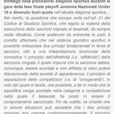
inflittagli nella precedente stagione sportiva durante la
gara della fase
finale playoff Juniores Nazionale Under
19 e divenuto fuori quota
nell’attuale stagione sportiva…
Nel merito, la questione che occupa verte sull’art. 21 del Codice di Giustizia Sportiva, che regola la materia della esecuzione delle sanzioni imposte ai tesserati, da sempre molto dibattuta. Come sostenuto da entrambe le parti, è corretto affermare che nel sistema giuridico sportivo è possibile rintracciare due principi fondamentali in tema di sanzioni, utili a una interpretazione funzionale della normativa: il principio dell’effettività (i.e. “afflittività”) della sanzione irrogata, il quale impone che la sanzione debba, comunque, essere scontata e non affidata al mero potere discrezionale della società di appartenenza; il principio di separazione delle competizioni (i.e. di “omogeneità”), in virtù del quale si tende, ove possibile, a far in modo che la squalifica venga scontata nella categoria e competizione nella quale il tesserato ha posto in essere il comportamento sanzionato. Fin da subito, va chiarito che in alcune situazioni può accadere che i due principi possano non operare contemporaneamente. Il principio della separazione delle competizioni, in particolare, costituisce una logica declinazione dei fondamentali canoni di “effettività”, “proporzionalità” e “ragionevolezza” delle sanzioni, che ne impongono la commisurazione alla reale rilevanza della gara nella quale è stato commesso l’illecito sportivo, al fine di garantire che la sanzione della squalifica venga scontata con riferimento a una gara di rilevanza analoga a quella in cui è stato commesso l’illecito in relazione al quale la sanzione è comminata. Come si evince dalla lettura del combinato disposto dei commi 2, 6 e 7 dell’art. 21 del C.G.S., i due principi trovano la loro applicazione in maniera gradata, in quanto il secondo, quello relativo alla separazione delle competizioni, in alcune ipotesi, cede al principio dell’effettività della sanzione, e ciò accade proprio quando il calciatore non è più in età per partecipare a gare del settore giovanile. In questo modo si tutela la certezza della sanzione, in quanto la stessa, diversamente, resterebbe legata a una circostanza meramente teorica, lasciata al potere discrezionale della società di appartenenza del tesserato. In tal senso depone anche quanto evidenziato da tradizionale giurisprudenza federale (cfr. parere interpretativo Corte Federale del 12 gennaio 2004, in C.u. n. 12/CF), secondo cui “…ci si chiede in quale gara di campionato della stagione successiva debba essere espiata la sanzione, e ciò con riferimento alla triplice ipotesi di squalifica: … b) di calciatore originariamente in quota, che, però, nella stagione successiva non rientri più nei limiti di età fissati per la categoria Juniores; … La risposta deve essere nel senso della necessità che la pena inflitta al calciatore sia dallo stesso effettivamente scontata nella stagione successiva, nella squadra di sua militanza, ed in gare omogenee (e, quindi, tipologicamente corrispondenti) a quelle nelle quali era maturata la condotta punita. Poiché il principio di effettività deve ritenersi, nella prospettiva della efficacia deterrente delle sanzioni sportive, valore fondante dell’ordinamento federale, la sua applicazione va mantenuta ferma anche nell’ipotesi che – per ragioni soggettive od oggettive, legate, cioè, tanto al trasferimento del calciatore che alla mutata appartenenza della sua società rispetto al campionato originario – non sia possibile individuare nella stagione successiva gare omogenee nel senso prima indicato. Ed infatti deve tenersi conto che le norme sanzionatorie dell’ordinamento federale vanno interpretate ed applicate nel senso che producano un qualche effetto piuttosto che nessuno, come avverrebbe se si consentisse alla eterogeneità delle gare della stagione successiva rispetto a quella della stagione precedente da cui trasse origine la squalifica di fungere da strumento di pratica elusione della pena e, quindi, di frustrazione delle finalità, sia afflittiva che deterrente, che la norma federale assegna al sistema sanzionatorio ... La conseguenza diretta di questo processo ermeneutico è, pertanto, che - qualora non ricorra, per le ragioni anzidette, il carattere di omogeneità tra la gara del passato incriminata e gare attuali - la squalifica va scontata in qualunque tipo di gara disputata dalla società di attuale appartenenza del calciatore.” A conferma, si richiama anche la decisione resa dalla Corte Federale di Appello Nazionale con C.U. n. 105 del 17.05.2023, nella quale, in un caso analogo a quello in delibazione, ha statuito che “La necessità che la punizione debba essere espiata nella squadra di militanza ed in gare omogenee rispetto a quella di origine posta alla base della sanzione stessa…deve coniugarsi con il tema del cambiamento di status del giocatore nel frattempo intervenuto. La ratio sottesa al combinato disposto dei commi 2, 6 e 7 dell’art. 21 del Codice di Giustizia Sportiva si fonda soprattutto sulla necessità di evitare che l’esecuzione della sanzione da parte di un calciatore squalificato possa essere aggirata mediante escamotage posti in essere dalla nuova società di appartenenza, in base alla possibilità di decidere, a sua scelta, dove far scontare la citata sanzione.” In estrema sintesi, se il calciatore si trova ancora in età per la categoria nella quale, nella stagione precedente, è stato squalificato, nella stagione successiva è in quella stessa categoria (o in quella eventualmente equivalente) che dovrà scontare la sanzione per il residuo. Diversamente la squalifica va scontata in qualunque tipo di gara disputata dalla società di attuale appartenenza del calciatore. Va precisato, infatti, che altro è la categoria di appartenenza, che individua lo specifico campionato al quale l’atleta “deve” partecipare, altro sono i campionati ai quali un calciatore, per valutazioni dello staff tecnico del proprio sodalizio o per specifiche disposizioni della Lega di riferimento, “può anche” partecipare (cfr. sul punto Corte sportiva d’appello nazionale, Sez. Un., 12 febbraio 2018, in Com. uff. n. 090/CSA). In tal senso si possono richiamare anche alcune decisioni del Collegio di Garanzia dello Sport presso il CONI, seppur in via analogica in quanto non afferenti a fattispecie identiche a quella in delibazione, tra cui la n. 20/2020, in cui, analizzando un caso in cui l’atleta aveva cambiato società dopo aver subito una squalifica nel campionato “Berretti”, ha statuito che “nella fattispecie, il principio di omogeneità, di cui all'art. 21, comma 2, CGS, non è più applicabile e, pertanto, il provvedimento disciplinare deve essere scontato nelle gare ufficiali della prima squadra….Nella fattispecie è, dunque, applicabile la previsione speciale di cui all'art. 21, comma 7, CGS. Ne consegue che il calciatore G. è stato schierato indebitamente nella gara de qua. Il Collegio osserva che la stessa Corte rileva <<che il calciatore M. G. è ancora in età per partecipare a gare del settore giovanile della Cjarlins Muzane, categoria Juniores, equivalente alla categoria "Berretti" del precedente sodalizio US Triestina dal quale proviene e dove era stato raggiunto dalla sanzione>>. Il G., nato nell'anno 2000, è un "fuori quota", ex art. 2 del Regolamento del Campionato Nazionale Juniores "Under 19" 2019/2020 e, pertanto, la decisione della Corte Sportiva d'Appello Nazionale a SS.UU indica le modalità di esecuzione in caso di cambio di squadre del "fuori quota". L'unica possibilità per garantire che possa realizzarsi la circostanza che la sanzione venga effettivamente e concretamente scontata è quella dell'ipotesi in cui la sanzione stessa venga scontata nella prima gara ufficiale della prima squadra, successiva a quella in cui la sanzione medesima è stata comunicata.” Il principio di afflittività rappresenta, dunque, norma fondamentale di riferimento, seppur si collochi in posizione sussidiaria rispetto a quello di omogeneità, il quale, tuttavia, ove non possa operare, cede all’operatività del primo. Questa Corte ritiene, pertanto, che, in applicazione del principio dell’effettività (i.e. afflittività) della sanzione, la stessa, intanto, può essere scontata nella stagione successiva nella stessa categoria, in quanto il calciatore rientri anche nella nuova stagione nei limiti di età previsti per parteciparvi. Ove, invece, il tesserato nella successiva stagione non appartenga più a quella categoria per aver superato il limite di età, ai sensi del combinato disposto dei commi 2, 6 e 7 dell’art. 21 del C.G.S., deve scontare la sanzione in una gara ufficiale della prima squadra della nuova società. Più specificatamente, in caso di cambiamento di status intervenuto da una stagione sportiva all’altra (da “in quota” a “fuori quota”), l’unica possibilità per garantire che la sanzione venga effettivamente e concretamente espiata sia quella che la stessa venga scontata nella prima gara ufficiale della prima squadra. Diversamente opinando, essendo del tutto ipotetico che il calciatore continui a giocare nella pregressa categoria come “fuori quota”, si perderebbe il requisito della certezza della sanzione, che deve essere sempre attuata non potendo restare la stessa senza esecuzione, anche in virtù del suo intrinseco valore ripristinatorio. Venendo ora al caso sottoposto all’attenzione di questa Corte, il calciatore Riccardo Tassotti, nato il 16.06.2004, nella corrente stagione sportiva non si trova più in età per partecipare a gare del campionato Juniores Under 19, alle quali potrebbe partecipare solamente come “fuori quota”, ma, come sopra argomentato, tale partecipazione si pone come circostanza meramente eventuale in virtù del mutamento di status subito dal calciatore. A ulteriore conferma, si evidenzia che il C.U. n.1 s.s. 2023/2024 del Dipartimento Interregionale della LND-FIGC, che regolamenta il torneo Juniores Under 19, non prevede la comunicazione, all’inizio del torneo, di una lista o rosa ufficiale comprendente anche i c.d. “fuori quota”, ipotesi in cui si sarebbe potuto discutere della possibile applicazione de