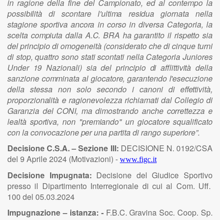
i
n ra
g
i
o
n
e d
e
ll
a f
i
ne
de
l
C
a
mp
i
o
n
a
t
o,
e
d
a
l co
n
t
e
mpo
l
a
p
o
s
s
i
b
ili
tà
d
i sco
n
t
a
re
l
'u
l
t
im
a res
i
d
u
a g
i
ornata n
e
ll
a
sta
g
i
o
n
e sp
o
r
t
i
va a
n
c
o
r
a
i
n corso
i
n d
i
versa
C
ategori
a
,
l
a
sce
l
ta com
p
i
uta d
a
ll
a
A
.
C
.
BR
A
ha
g
a
ra
n
t
i
to
i
l r
i
sp
e
t
to s
i
a
d
e
l pri
n
c
i
p
i
o
d
i omoge
n
e
i
tà (co
n
s
i
d
e
r
a
to che
d
i c
i
n
q
u
e t
u
rni
d
i
s
to
p
, q
u
a
t
t
ro so
n
o
s
tati sco
n
tati n
e
ll
a
C
ategoria Ju
n
i
ores
U
n
d
e
r
1
9
N
az
i
o
n
a
li
) s
i
a
de
l
p
r
i
nc
i
p
i
o
d
i
a
ff
li
tt
i
v
i
tà d
e
ll
a
sa
n
z
i
o
n
e co
m
m
i
n
a
ta
a
l g
i
oc
a
tor
e
, g
a
ra
n
te
n
do
l
'es
e
cuz
i
o
n
e
d
e
ll
a stessa
no
n so
l
o sec
o
n
d
o i ca
n
o
n
i
d
i ef
f
e
tt
i
v
i
t
à
,
prop
o
rz
i
o
n
a
li
tà e ra
g
i
o
n
ev
o
l
ezza r
i
c
h
i
amati
da
l
C
o
ll
e
g
i
o
d
i
Garanz
i
a
de
l
C
O
NI
, ma d
i
most
r
a
n
do a
n
che c
o
rr
e
ttezza e
l
e
a
l
tà sp
o
r
t
i
va,
n
on "pr
e
m
i
a
n
d
o
"
u
n g
i
oc
a
t
ore sq
u
a
li
f
i
cato
con
la
co
n
voc
a
z
i
o
n
e
pe
r
un
a
p
ar
t
i
ta
d
i ra
n
go su
p
e
r
i
ore
”
.
Decisione C.S.A. – Sezione III:
DECISIONE N. 0192/CSA
del 9 Aprile 2024 (Motivazioni) -
www.figc.it
Decisione Impugnata:
Decisione del Giudice Sportivo
presso il Dipartimento Interregionale di cui al Com. Uff.
100 del 05.03.2024
Impugnazione – istanza: -
F.B.C. Gravina Soc. Coop. Sp.