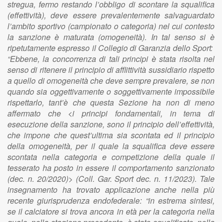
stregua, fermo restando l’obbligo di scontare la squalifica
(effettività), deve essere prevalentemente salvaguardato
l’ambito sportivo (campionato o categoria) nel cui contesto
la sanzione è maturata (omogeneità). In tal senso si è
ripetutamente espresso il Collegio di Garanzia dello Sport:
“Ebbene, la concorrenza di tali principi è stata risolta nel
senso di ritenere il principio di afflittività sussidiario rispetto
a quello di omogeneità che deve sempre prevalere, se non
quando sia oggettivamente o soggettivamente impossibile
rispettarlo, tant’è che questa Sezione ha non di meno
affermato che <i principi fondamentali, in tema di
esecuzione della sanzione, sono il principio dell’effettività,
che impone che quest’ultima sia scontata ed il principio
della omogeneità, per il quale la squalifica deve essere
scontata nella categoria e competizione della quale il
tesserato ha posto in essere il comportamento sanzionato
(dec. n. 20/2020)> (Coll. Gar. Sport dec. n. 11/2023). Tale
insegnamento ha trovato applicazione anche nella più
recente giurisprudenza endofederale: “in estrema sintesi,
se il calciatore si trova ancora in età per la categoria nella