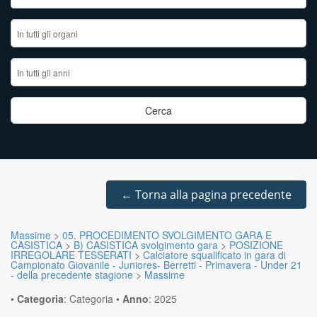
←
Torna alla pagina precedente
Massime
>
05. PROCEDIMENTO SVOLGIMENTO GARA E
CASISTICA
>
B) CASISTICA svolgimento gara
>
POSIZIONE
IRREGOLARE TESSERATI
>
Calciatore squalificato in gara di
Campionato Giovanile - Juniores- Berretti - Primavera - Under 21
- della precedente stagione
>
Massime
•
Categoria
:
Categoria
•
Anno
:
2025