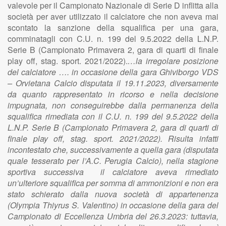
valevole per il Campionato Nazionale di Serie D inflitta alla
società per aver utilizzato il calciatore che non aveva mai
scontato la sanzione della squalifica per una gara,
comminatagli con C.U. n. 199 del 9.5.2022 della L.N.P.
Serie B (Campionato Primavera 2, gara di quarti di finale
play off, stag. sport. 2021/2022).
…la irregolare posizione
del calciatore …. in occasione della gara Ghiviborgo VDS
– Orvietana Calcio disputata il 19.11.2023, diversamente
da quanto rappresentato in ricorso e nella decisione
impugnata, non conseguirebbe dalla permanenza della
squalifica rimediata con il C.U. n. 199 del 9.5.2022 della
L.N.P. Serie B (Campionato Primavera 2, gara di quarti di
finale play off, stag. sport. 2021/2022). Risulta infatti
incontestato che, successivamente a quella gara (disputata
quale tesserato per l’A.C. Perugia Calcio), nella stagione
sportiva successiva il calciatore aveva rimediato
un’ulteriore squalifica per somma di ammonizioni e non era
stato schierato dalla nuova società di appartenenza
(Olympia Thiyrus S. Valentino) in occasione della gara del
Campionato di Eccellenza Umbria del 26.3.2023: tuttavia,