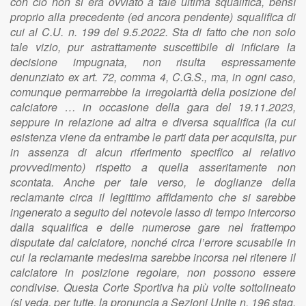
con ciò non si era ovviato a tale ultima squalifica, bensì
proprio alla precedente (ed ancora pendente) squalifica di
cui al C.U. n. 199 del 9.5.2022. Sta di fatto che non solo
tale vizio, pur astrattamente suscettibile di inficiare la
decisione impugnata, non risulta espressamente
denunziato ex art. 72, comma 4, C.G.S., ma, in ogni caso,
comunque permarrebbe la irregolarità della posizione del
calciatore … in occasione della gara del 19.11.2023,
seppure in relazione ad altra e diversa squalifica (la cui
esistenza viene da entrambe le parti data per acquisita, pur
in assenza di alcun riferimento specifico al relativo
provvedimento) rispetto a quella asseritamente non
scontata. Anche per tale verso, le doglianze della
reclamante circa il legittimo affidamento che si sarebbe
ingenerato a seguito del notevole lasso di tempo intercorso
dalla squalifica e delle numerose gare nel frattempo
disputate dal calciatore, nonché circa l’errore scusabile in
cui la reclamante medesima sarebbe incorsa nel ritenere il
calciatore in posizione regolare, non possono essere
condivise. Questa Corte Sportiva ha più volte sottolineato
(si veda, per tutte, la pronuncia a Sezioni Unite n. 196 stag.