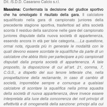
Dil. /S.D.D. Casarano Calcio s.r.l.
Massima:
Confermata la decisione del giudice sportivo
che ha omologato il risultato della gara.
Il calciatore
squalificato nella gara di campionato juniores della
precedente stagione sportiva, trasferitosi ad altra società
sconta il residuo della sanzione nelle gare del campionato
juniores disputate dalla nuova società di appartenenza,
essendo ancora in età per tale categoria
.….La questione,
ormai nota, riguarda più in generale le modalità con le
quali devono essere scontate le squalifiche da parte di un
calciatore che abbia titolo per partecipare a più campionati
disputati dalla propria società di appartenenza. A tale
proposito, la disposizione di cui all’art. 21, comma, 7,
C.G.S., a dispetto del suo tenore letterale che, nella
prospettazione della reclamante, in caso di cambio di
società, imporrebbe sempre e comunque a qualsiasi
calciatore di scontare la squalifica nella prima squadra
della società di nuova appartenenza, deve invece essere
interpretata alla luce della concorrenza dei noti principi di
effettività e di omogeneità della sanzione: principi alla cui