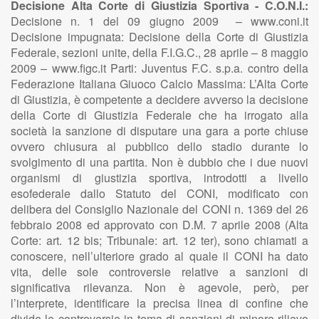
Decisione
Alta Corte di Giustizia Sportiva - C.O.N.I.:
Decisione n. 1 del 09 giugno 2009 – www.coni.it
Decisione impugnata: Decisione della Corte di Giustizia
Federale, sezioni unite, della F.I.G.C., 28 aprile – 8 maggio
2009 – www.figc.it Parti: Juventus F.C. s.p.a. contro della
Federazione Italiana Giuoco Calcio Massima: L’Alta Corte
di Giustizia, è competente a decidere avverso la decisione
della Corte di Giustizia Federale che ha irrogato alla
società la sanzione di disputare una gara a porte chiuse
ovvero chiusura al pubblico dello stadio durante lo
svolgimento di una partita. Non è dubbio che i due nuovi
organismi di giustizia sportiva, introdotti a livello
esofederale dallo Statuto del CONI, modificato con
delibera del Consiglio Nazionale del CONI n. 1369 del 26
febbraio 2008 ed approvato con D.M. 7 aprile 2008 (Alta
Corte: art. 12 bis; Tribunale: art. 12 ter), sono chiamati a
conoscere, nell’ulteriore grado al quale il CONI ha dato
vita, delle sole controversie relative a sanzioni di
significativa rilevanza. Non è agevole, però, per
l’interprete, identificare la precisa linea di confine che
divide le controversie in tema di sanzioni di minore rilievo