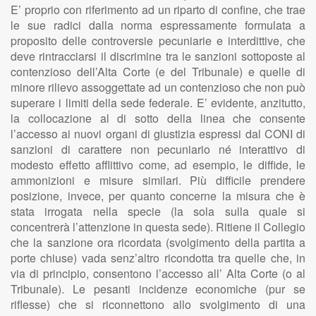
E’ proprio con riferimento ad un riparto di confine, che trae
le sue radici dalla norma espressamente formulata a
proposito delle controversie pecuniarie e interdittive, che
deve rintracciarsi il discrimine tra le sanzioni sottoposte al
contenzioso dell’Alta Corte (e del Tribunale) e quelle di
minore rilievo assoggettate ad un contenzioso che non può
superare i limiti della sede federale. E’ evidente, anzitutto,
la collocazione al di sotto della linea che consente
l’accesso ai nuovi organi di giustizia espressi dal CONI di
sanzioni di carattere non pecuniario né interattivo di
modesto effetto afflittivo come, ad esempio, le diffide, le
ammonizioni e misure similari. Più difficile prendere
posizione, invece, per quanto concerne la misura che è
stata irrogata nella specie (la sola sulla quale si
concentrerà l’attenzione in questa sede). Ritiene il Collegio
che la sanzione ora ricordata (svolgimento della partita a
porte chiuse) vada senz’altro ricondotta tra quelle che, in
via di principio, consentono l’accesso all’ Alta Corte (o al
Tribunale). Le pesanti incidenze economiche (pur se
riflesse) che si riconnettono allo svolgimento di una