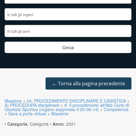
←
Torna alla pagina precedente
Massime
>
04. PROCEDIMENTO DISCIPLINARE E CASISTICA
>
A) PROCEDURA disciplinare
>
8. Il procedimento all'Alta Corte di
Giustizia Sportiva (organo soppresso il 30-06-14)
>
Competenza
>
Gara a porte chiuse
>
Massime
•
Categoria
:
Categoria
•
Anno
:
2021