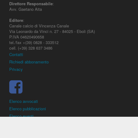
Direttore Responsabile
:
Avv. Gaetano Aita
Editore
:
Canale calcio di Vincenza Canale
Via Leonardo da Vinci n. 27 - 84025 - Eboli (SA)
P.IVA 04620490658
tel./fax +(39) 0828 - 333512
cell. (+39) 328 637 3486
Contatti
Richiedi abbonamento
Privacy
Elenco avvocati
Elenco pubblicazioni
Elenco eventi
DirittoCalcistico.it
è il portale giuridico - normativo di riferimento per il