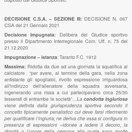
DECISIONE C.S.A. – SEZIONE III:
DECISIONE N. 067
CSA del 21 Gennaio 2021
Decisione Impugnata:
Delibera del Giudice sportivo
presso il Dipartimento Interregionale Com. Uff. n. 75 del
21.12.2020
Impugnazione – istanza
:
Taranto F.C. 1912
Massima:
Ridotta da due ad una giornata la squalifica al
calciatore “per avere, al termine della gara, nella zona
antistante gli spogliatoi, rivolto espressione irriguardosa
all'indirizzo dell'allenatore della squadra avversaria,
ingenerando una rissa a cui partecipavano circa 25/30
tesserati di entrambe le società”…
La
condotta ingiuriosa
viene definita dalla giurisprudenza sportiva secondo il
concetto tipicamente penalistico cui deve farsi riferimento
per qualificare l’ingiuria; ne deriva che essa si configura in
presenza di espressioni «idonee a ledere il decoro, la
dignità o l’onore della persona alla quale sono rivolte