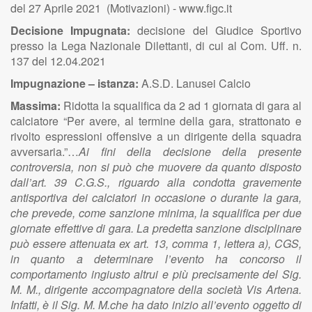
del 27 Aprile 2021 (Motivazioni) - www.figc.it
Decisione Impugnata:
decisione del Giudice Sportivo
presso la Lega Nazionale Dilettanti, di cui al Com. Uff. n.
137 del 12.04.2021
Impugnazione – istanza:
A.S.D. Lanusei Calcio
Massima:
Ridotta la squalifica da 2 ad 1 giornata di gara al
calciatore “Per avere, al termine della gara, strattonato e
rivolto espressioni offensive a un dirigente della squadra
avversaria.”…
Ai fini della decisione della presente
controversia, non si può che muovere da quanto disposto
dall’art. 39 C.G.S., riguardo alla condotta gravemente
antisportiva dei calciatori in occasione o durante la gara,
che prevede, come sanzione minima, la squalifica per due
giornate effettive di gara. La predetta sanzione disciplinare
può essere attenuata ex art. 13, comma 1, lettera a), CGS,
in quanto a determinare l’evento ha concorso il
comportamento ingiusto altrui e più precisamente del Sig.
M. M., dirigente accompagnatore della società Vis Artena.
Infatti, è il Sig. M. M.che ha dato inizio all’evento oggetto di