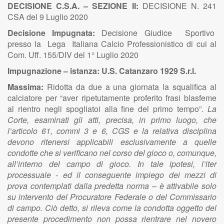
DECISIONE C.S.A. – SEZIONE II:
DECISIONE N. 241
CSA del 9 Luglio 2020
Decisione Impugnata:
Decisione Giudice Sportivo
presso la Lega Italiana Calcio Professionistico di cui al
Com. Uff. 155/DIV del 1° Luglio 2020
Impugnazione – istanza: U.S. Catanzaro 1929 S.r.l.
Massima:
Ridotta da due a una giornata la squalifica al
calciatore
per “aver ripetutamente proferito frasi blasfeme
al rientro negli spogliatoi alla fine del primo tempo”.
La
Corte, esaminati gli atti, precisa, in primo luogo, che
l’articolo 61, commi 3 e 6, CGS e la relativa disciplina
devono ritenersi applicabili esclusivamente a quelle
condotte che si verificano nel corso del gioco o, comunque,
all’interno del campo di gioco. In tale ipotesi, l’iter
processuale - ed il conseguente impiego dei mezzi di
prova contemplati dalla predetta norma – è attivabile solo
su intervento del Procuratore Federale o del Commissario
di campo. Ciò detto, si rileva come la condotta oggetto del
presente procedimento non possa rientrare nel novero