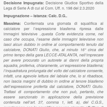
Decisione Impugnata:
Decisione Giudice Sportivo della
Lega di Serie A di cui al Com. Uff. n. 198 del 2.3.2020
Impugnazione – istanza: Calc. D.G..
Massima:
Confermata una giornata di squalifica al
calciatore
per l’espressione blasfema ripresa dalle
immagini televisive
..questa Corte evidenzia come, nel
caso che occupa, l’esame delle immagini televisive non
lasci alcun dubbio in ordine al comportamento tenuto dal
calciatore, DONATI Giulio, che, al minuto 16° circa del
primo tempo della gara LECCE-ATALANTA, nell’imprecare
per avere procurato un autorete ai danni della propria
squadra, proferiva, chiaramente, un’espressione blasfema;
l’inquadratura prolungata del volto del calciatore consente,
infatti, una agevole lettura del labiale che, lo si ribadisce,
non lascia margini di dubbio in ordine al tenore blasfemo
dell’espressione proferita dal calciatore, DONATI Giulio.
Trattasi di comportamento che non può, pertanto, che
essere sanzionato in applicazione della previsione
contenuta nell’art. 37, comma 1, lett. a), del C.G.S.,