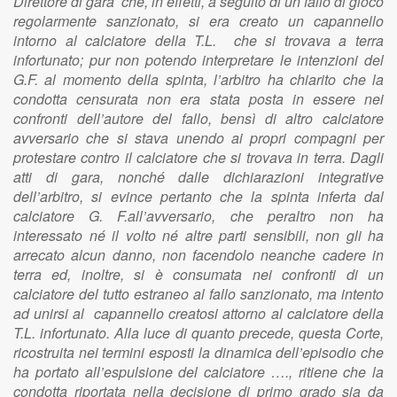
Direttore di gara che, in effetti, a seguito di un fallo di gioco
regolarmente sanzionato, si era creato un capannello
intorno al calciatore della T.L. che si trovava a terra
infortunato; pur non potendo interpretare le intenzioni del
G.F. al momento della spinta, l’arbitro ha chiarito che la
condotta censurata non era stata posta in essere nei
confronti dell’autore del fallo, bensì di altro calciatore
avversario che si stava unendo ai propri compagni per
protestare contro il calciatore che si trovava in terra. Dagli
atti di gara, nonché dalle dichiarazioni integrative
dell’arbitro, si evince pertanto che la spinta inferta dal
calciatore G. F.all’avversario, che peraltro non ha
interessato né il volto né altre parti sensibili, non gli ha
arrecato alcun danno, non facendolo neanche cadere in
terra ed, inoltre, si è consumata nei confronti di un
calciatore del tutto estraneo al fallo sanzionato, ma intento
ad unirsi al capannello creatosi attorno al calciatore della
T.L. infortunato. Alla luce di quanto precede, questa Corte,
ricostruita nei termini esposti la dinamica dell’episodio che
ha portato all’espulsione del calciatore …., ritiene che la
condotta riportata nella decisione di primo grado sia da