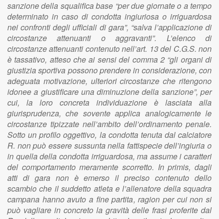
sanzione della squalifica base “per due giornate o a tempo
determinato in caso di condotta ingiuriosa o irriguardosa
nei confronti degli ufficiali di gara”, “salva l’applicazione di
circostanze attenuanti o aggravanti”. L’elenco di
circostanze attenuanti contenuto nell’art. 13 del C.G.S. non
è tassativo, atteso che ai sensi del comma 2 “gli organi di
giustizia sportiva possono prendere in considerazione, con
adeguata motivazione, ulteriori circostanze che ritengono
idonee a giustificare una diminuzione della sanzione”, per
cui, la loro concreta individuazione è lasciata alla
giurisprudenza, che sovente applica analogicamente le
circostanze tipizzate nell’ambito dell’ordinamento penale.
Sotto un profilo oggettivo, la condotta tenuta dal calciatore
R. non può essere sussunta nella fattispecie dell’ingiuria o
in quella della condotta irriguardosa, ma assume i caratteri
del comportamento meramente scorretto. In primis, dagli
atti di gara non è emerso il preciso contenuto dello
scambio che il suddetto atleta e l’allenatore della squadra
campana hanno avuto a fine partita, ragion per cui non si
può vagliare in concreto la gravità delle frasi proferite dal