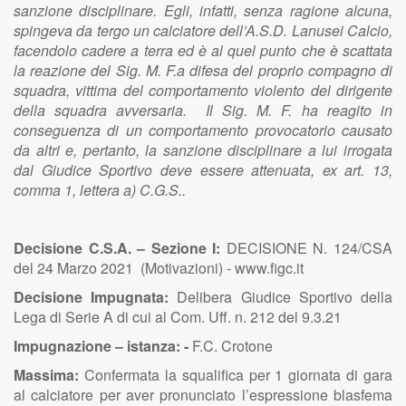
sanzione disciplinare. Egli, infatti, senza ragione alcuna,
spingeva da tergo un calciatore dell’A.S.D. Lanusei Calcio,
facendolo cadere a terra ed è al quel punto che è scattata
la reazione del Sig. M. F.a difesa del proprio compagno di
squadra, vittima del comportamento violento del dirigente
della squadra avversaria. Il Sig. M. F. ha reagito in
conseguenza di un comportamento provocatorio causato
da altri e, pertanto, la sanzione disciplinare a lui irrogata
dal Giudice Sportivo deve essere attenuata, ex art. 13,
comma 1, lettera a) C.G.S..
Decisione C.S.A. – Sezione I:
DECISIONE N. 124/CSA
del 24 Marzo 2021 (Motivazioni) - www.figc.it
Decisione Impugnata:
Delibera Giudice Sportivo della
Lega di Serie A di cui al Com. Uff. n. 212 del 9.3.21
Impugnazione – istanza:
-
F.C. Crotone
Massima:
Confermata la squalifica per 1 giornata di gara
al calciatore per aver pronunciato l’espressione blasfema