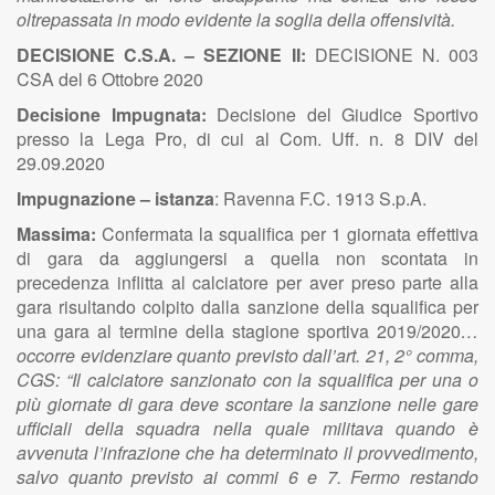
oltrepassata in modo evidente la soglia della offensività.
DECISIONE C.S.A. – SEZIONE II:
DECISIONE N. 003
CSA del 6 Ottobre 2020
Decisione Impugnata:
Decisione del Giudice Sportivo
presso la Lega Pro, di cui al Com. Uff. n. 8 DIV del
29.09.2020
Impugnazione – istanza
: Ravenna F.C. 1913 S.p.A.
Massima:
Confermata la
squalifica per 1 giornata effettiva
di gara da aggiungersi a quella non scontata in
precedenza inflitta al calciatore per aver preso parte alla
gara risultando colpito dalla sanzione della squalifica per
una gara al termine della stagione sportiva 2019/2020
…
occorre evidenziare quanto previsto dall’art. 21, 2° comma,
CGS: “Il calciatore sanzionato con la squalifica per una o
più giornate di gara deve scontare la sanzione nelle gare
ufficiali della squadra nella quale militava quando è
avvenuta l’infrazione che ha determinato il provvedimento,
salvo quanto previsto ai commi 6 e 7. Fermo restando