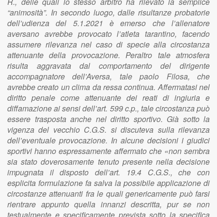
R., delle quali lo stesso arbitro ha rilevato la semplice
“animosità”. In secondo luogo, dalle risultanze probatorie
dell’udienza del 5.1.2021 è emerso che l’allenatore
aversano avrebbe provocato l’atleta tarantino, facendo
assumere rilevanza nel caso di specie alla circostanza
attenuante della provocazione. Peraltro tale atmosfera
risulta aggravata dal comportamento del dirigente
accompagnatore dell’Aversa, tale paolo Filosa, che
avrebbe creato un clima da ressa continua. Affermatasi nel
diritto penale come attenuante dei reati di ingiuria e
diffamazione ai sensi dell’art. 599 c.p., tale circostanza può
essere trasposta anche nel diritto sportivo. Già sotto la
vigenza del vecchio C.G.S. si discuteva sulla rilevanza
dell’eventuale provocazione. In alcune decisioni i giudici
sportivi hanno espressamente affermato che «non sembra
sia stato doverosamente tenuto presente nella decisione
impugnata il disposto dell’art. 19.4 C.G.S., che con
esplicita formulazione fa salva la possibile applicazione di
circostanze attenuanti fra le quali genericamente può farsi
rientrare appunto quella innanzi descritta, pur se non
testualmente e specificamente prevista sotto la specifica