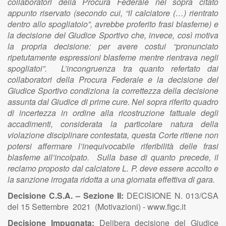
collaboratori della Procura Federale nel sopra citato
appunto riservato (secondo cui, “il calciatore (…) rientrato
dentro allo spogliatoio”, avrebbe proferito frasi blasfeme) e
la decisione del Giudice Sportivo che, invece, così motiva
la propria decisione: per avere costui “pronunciato
ripetutamente espressioni blasfeme mentre rientrava negli
spogliatoi”. L’incongruenza tra quanto refertato dai
collaboratori della Procura Federale e la decisione del
Giudice Sportivo condiziona la correttezza della decisione
assunta dal Giudice di prime cure. Nel sopra riferito quadro
di incertezza in ordine alla ricostruzione fattuale degli
accadimenti, considerata la particolare natura della
violazione disciplinare contestata, questa Corte ritiene non
potersi affermare l’inequivocabile riferibilità delle frasi
blasfeme all’incolpato. Sulla base di quanto precede, il
reclamo proposto dal calciatore L. P. deve essere accolto e
la sanzione irrogata ridotta a una giornata effettiva di gara.
Decisione C.S.A. – Sezione II:
DECISIONE N. 013/CSA
del 15 Settembre 2021 (Motivazioni) - www.figc.it
Decisione Impugnata:
Delibera decisione del Giudice