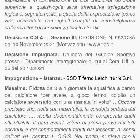
superiore a qualsivoglia altra alternativa spiegazione
logica e, segnatamente, a quella della imprecazione “porco
zio”, accreditata con uguali margini di verosimiglianza
dalle relazioni di consulenza tecnica in atti.
Decisione C.S.A. – Sezione III:
DECISIONE N. 062/CSA
del 10 Novembre 2021 (Motivazioni) - www.figc.it
Decisione Impugnata:
Delibera del Giudice Sportivo
presso il Dipartimento Interregionale, di cui al Com. Uff. n.
35 del 20.10.2021
Impugnazione – istanza:
-
SSD Tiferno Lerchi 1919 S.r.l.
Massima:
Ridotta da 3 a 1 giornata la squalifica a carico
del calciatore
“per avere, a gioco fermo, colpito un
calciatore avversario con una manata in volto” …
Occorre
precisare che, nella sua materialità, la condotta serbata dal
calciatore …. risulta documentalmente comprovata dagli
atti ufficiali di gara aventi valore di piena prova dei fatti
accaduti e dei comportamenti tenuti dai tesserati, ai sensi
dell’art. 61, comma 1, C.G.S. Nel merito, si rileva che il