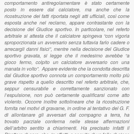
comportamento antiregolamentare è stato certamente
posto in essere dal calciatore, ma anche che la
ricostruzione dei fatti riportata negli atti ufficiali, così come
esposta anche nel reclamo, appare contrastante con la
decisione del Giudice sportivo. In particolare, nel referto
arbitrale si attesta che il calciatore spingeva “con vigoria
sproporzionata un avversario senza tuttavia farlo cadere o
arrecargli danni fisici”, mentre nella decisione del Giudice
sportivo gravata, si legge che il medesimo avrebbe “a
gioco fermo, colpito un calciatore avversario con una
manata in volto”. Appare evidente che la condotta descritta
dal Giudice sportivo connota un comportamento molto più
grave rispetto a quello descritto nel referto arbitrale, che,
seppur censurabile e correttamente sanzionato con
l’espulsione, non può certamente qualificarsi come atto
violento. Occorre inoltre sottolineare che la ricostruzione
fornita nei motivi di gravame, in ordine al tentativo del G. F.
di allontanare gli avversari dal compagno a terra, ha
trovato parziale conferma nelle stesse affermazioni
dell’arbitro sentito a chiarimenti. Ha precisato infatti il