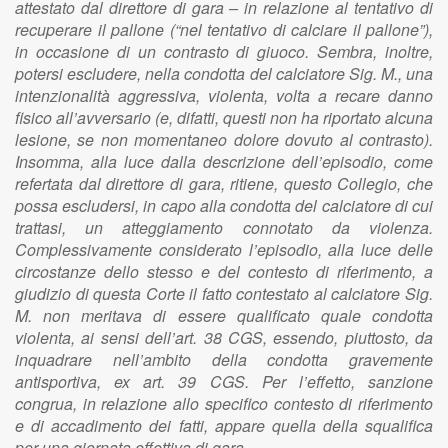
attestato dal direttore di gara – in relazione al tentativo di
recuperare il pallone (“nel tentativo di calciare il pallone”),
in occasione di un contrasto di giuoco. Sembra, inoltre,
potersi escludere, nella condotta del calciatore Sig. M., una
intenzionalità aggressiva, violenta, volta a recare danno
fisico all’avversario (e, difatti, questi non ha riportato alcuna
lesione, se non momentaneo dolore dovuto al contrasto).
Insomma, alla luce dalla descrizione dell’episodio, come
refertata dal direttore di gara, ritiene, questo Collegio, che
possa escludersi, in capo alla condotta del calciatore di cui
trattasi, un atteggiamento connotato da violenza.
Complessivamente considerato l’episodio, alla luce delle
circostanze dello stesso e del contesto di riferimento, a
giudizio di questa Corte il fatto contestato al calciatore Sig.
M. non meritava di essere qualificato quale condotta
violenta, ai sensi dell’art. 38 CGS, essendo, piuttosto, da
inquadrare nell’ambito della condotta gravemente
antisportiva, ex art. 39 CGS. Per l’effetto, sanzione
congrua, in relazione allo specifico contesto di riferimento
e di accadimento dei fatti, appare quella della squalifica
per una giornata effettiva di gara.