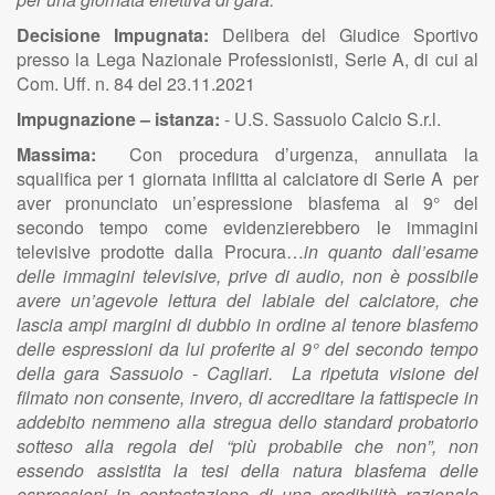
Decisione Impugnata:
Delibera del Giudice Sportivo
presso la Lega Nazionale Professionisti, Serie A, di cui al
Com. Uff. n. 84 del 23.11.2021
Impugnazione – istanza:
- U.S. Sassuolo Calcio S.r.l.
Massima:
Con procedura d’urgenza, annullata la
squalifica per 1 giornata inflitta al calciatore di Serie A per
aver pronunciato un’espressione blasfema al 9° del
secondo tempo
come evidenzierebbero le immagini
televisive prodotte dalla Procura…
in quanto dall’esame
delle immagini televisive, prive di audio, non è possibile
avere un’agevole lettura del labiale del calciatore, che
lascia ampi margini di dubbio in ordine al tenore blasfemo
delle espressioni da lui proferite al 9° del secondo tempo
della gara Sassuolo - Cagliari. La ripetuta visione del
filmato non consente, invero, di accreditare la fattispecie in
addebito nemmeno alla stregua dello standard probatorio
sotteso alla regola del “più probabile che non”, non
essendo assistita la tesi della natura blasfema delle
espressioni in contestazione di una credibilità razionale