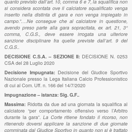
quanto previsto dall’art. 10, comma 6 e 7, la squalifica non
si considera scontata ove il calciatore squalificato venga
inserito nella distinta di gara e non venga impiegato in
campo.”….Ne consegue che al calciatore in questione,
avendo preso parte alla gara sopracitata, ex art. 21, 3°
comma, C.G.S., deve essere irrogata una ulteriore
sanzione disciplinare fra quelle previste dall’art. 9 del
C.G.S..
DECISIONE C.S.A. – SEZIONE II:
DECISIONE N. 0253
CSA del 28 Luglio 2020
Decisione Impugnata:
Decisione del Giudice Sportivo
Nazionale presso la Lega Italiana Calcio Professionistico
di cui al Com. Uff. n. 166 del 14/7/2020
Impugnazione – istanza: Sig. G.F..
Massima:
Ridotta da due ad una giornata la squalifica al
calciatore
“per comportamento offensivo verso l’Arbitro
durante la gara”.
La Corte ritiene fondato il ricorso, non
ritenendo doversi applicare la sanzione di due giornate
comminata dal Giudice Sportivo in quanto non si è trattato