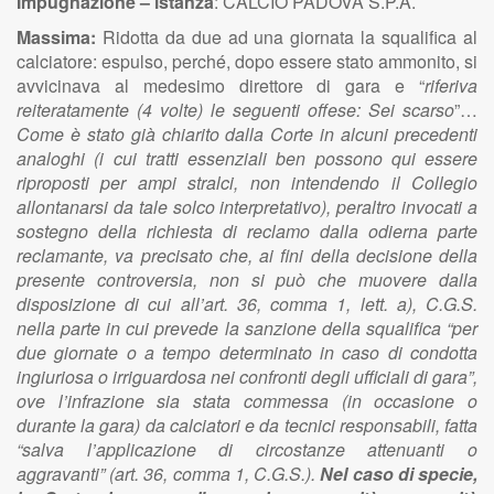
Impugnazione – istanza
:
CALCIO PADOVA S.P.A.
Massima:
Ridotta da due ad una giornata la squalifica al
calciatore: espulso, perché, dopo essere stato ammonito, si
avvicinava al medesimo direttore di gara e “
riferiva
reiteratamente (4 volte) le seguenti offese: Sei scarso
”…
Come è stato già chiarito dalla Corte in alcuni precedenti
analoghi (i cui tratti essenziali ben possono qui essere
riproposti per ampi stralci, non intendendo il Collegio
allontanarsi da tale solco interpretativo), peraltro invocati a
sostegno della richiesta di reclamo dalla odierna parte
reclamante, va precisato che, ai fini della decisione della
presente controversia, non si può che muovere dalla
disposizione di cui all’art. 36, comma 1, lett. a), C.G.S.
nella parte in cui prevede la sanzione della squalifica “per
due giornate o a tempo determinato in caso di condotta
ingiuriosa o irriguardosa nei confronti degli ufficiali di gara”,
ove l’infrazione sia stata commessa (in occasione o
durante la gara) da calciatori e da tecnici responsabili, fatta
“salva l’applicazione di circostanze attenuanti o
aggravanti” (art. 36, comma 1, C.G.S.).
Nel caso di specie,