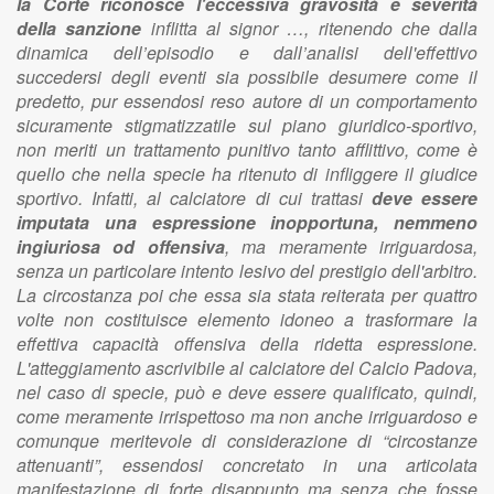
la Corte riconosce l'eccessiva gravosità e severità
della sanzione
inflitta al signor …, ritenendo che dalla
dinamica dell’episodio e dall’analisi dell'effettivo
succedersi degli eventi sia possibile desumere come il
predetto, pur essendosi reso autore di un comportamento
sicuramente stigmatizzatile sul piano giuridico-sportivo,
non meriti un trattamento punitivo tanto afflittivo, come è
quello che nella specie ha ritenuto di infliggere il giudice
sportivo. Infatti, al calciatore di cui trattasi
deve essere
imputata una espressione inopportuna, nemmeno
ingiuriosa od offensiva
, ma meramente irriguardosa,
senza un particolare intento lesivo del prestigio dell'arbitro.
La circostanza poi che essa sia stata reiterata per quattro
volte non costituisce elemento idoneo a trasformare la
effettiva capacità offensiva della ridetta espressione.
L'atteggiamento ascrivibile al calciatore del Calcio Padova,
nel caso di specie, può e deve essere qualificato, quindi,
come meramente irrispettoso ma non anche irriguardoso e
comunque meritevole di considerazione di “circostanze
attenuanti”, essendosi concretato in una articolata
manifestazione di forte disappunto ma senza che fosse