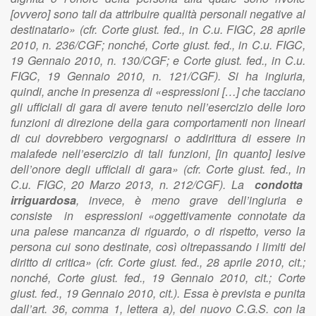
[ovvero] sono tali da attribuire qualità personali negative al
destinatario» (cfr. Corte giust. fed., in C.u. FIGC, 28 aprile
2010, n. 236/CGF; nonché, Corte giust. fed., in C.u. FIGC,
19 Gennaio 2010, n. 130/CGF; e Corte giust. fed., in C.u.
FIGC, 19 Gennaio 2010, n. 121/CGF). Si ha ingiuria,
quindi, anche in presenza di «espressioni […] che tacciano
gli ufficiali di gara di avere tenuto nell’esercizio delle loro
funzioni di direzione della gara comportamenti non lineari
di cui dovrebbero vergognarsi o addirittura di essere in
malafede nell’esercizio di tali funzioni, [in quanto] lesive
dell’onore degli ufficiali di gara» (cfr. Corte giust. fed., in
C.u. FIGC, 20 Marzo 2013, n. 212/CGF). La
condotta
irriguardosa
, invece, è meno grave dell’ingiuria e
consiste in espressioni «oggettivamente connotate da
una palese mancanza di riguardo, o di rispetto, verso la
persona cui sono destinate, così oltrepassando i limiti del
diritto di critica» (cfr. Corte giust. fed., 28 aprile 2010, cit.;
nonché, Corte giust. fed., 19 Gennaio 2010, cit.; Corte
giust. fed., 19 Gennaio 2010, cit.). Essa è prevista e punita
dall’art. 36, comma 1, lettera a), del nuovo C.G.S. con la