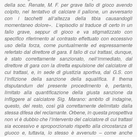
della soc. Renate, M. F. per grave fallo di gioco avendo
colpito, nel tentativo di calciare il pallone, un avversario
con i tacchetti all’altezza della tibia causandogli
momentaneo dolore». L’episodio si traduce di certo in un
fallo grave, seppur di gioco e va stigmatizzato con
specifico riferimento al contrasto effettuato con eccessivo
uso della forza, come puntualmente ed espressamente
refertato dal direttore di gara. Il fallo di cui trattasi, dunque,
è stato correttamente sanzionato, nell’immediato, dal
direttore di gara con la diretta espulsione del calciatore di
cui trattasi, e, in sede di giustizia sportiva, dal G.S. con
l’inflizione della sanzione della squalifica. Il thema
disputandum del presente procedimento è, pertanto,
limitato alla quantificazione della giusta sanzione da
infliggere al calciatore Sig. Marano: ambito di indagine,
questo, del resto, così già correttamente delimitato dalla
stessa difesa del reclamante. Orbene, in questa prospettiva
non vi è dubbio che l’intervento del calciatore di cui trattasi
sia eccessivo e sproporzionato rispetto alla circostanza di
giuoco e, tuttavia, lo stesso è avvenuto – come anche