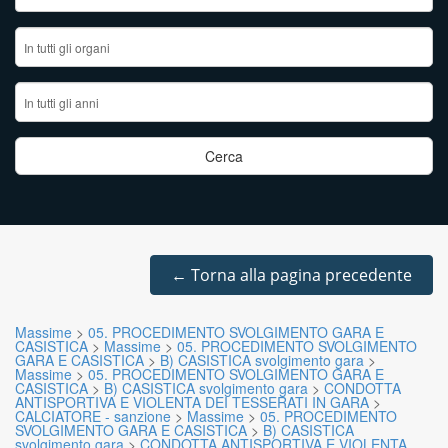
←
Torna alla pagina precedente
Massime
>
05. PROCEDIMENTO SVOLGIMENTO GARA E
CASISTICA
>
Massime
>
05. PROCEDIMENTO SVOLGIMENTO
GARA E CASISTICA
>
B) CASISTICA svolgimento gara
>
Massime
>
05. PROCEDIMENTO SVOLGIMENTO GARA E
CASISTICA
>
B) CASISTICA svolgimento gara
>
CONDOTTA
ANTISPORTIVA E VIOLENTA DEI TESSERATI IN GARA
>
CALCIATORE - sanzione
>
Massime
>
05. PROCEDIMENTO
SVOLGIMENTO GARA E CASISTICA
>
B) CASISTICA
svolgimento gara
>
CONDOTTA ANTISPORTIVA E VIOLENTA