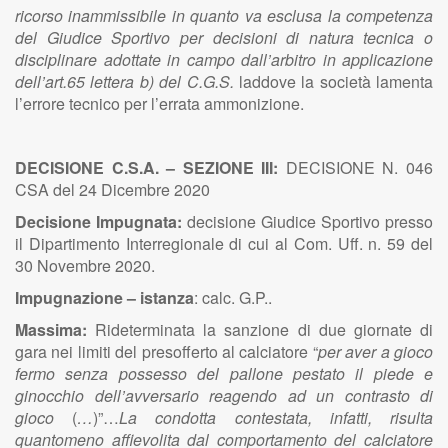
ricorso inammissibile in quanto va esclusa la competenza
del Giudice Sportivo per decisioni di natura tecnica o
disciplinare adottate in campo dall’arbitro in applicazione
dell’art.65 lettera b) del C.G.S.
laddove la società lamenta
l’errore tecnico per l’errata ammonizione.
DECISIONE C.S.A. – SEZIONE III:
DECISIONE N. 046
CSA del 24 Dicembre 2020
Decisione Impugnata:
decisione Giudice Sportivo presso
il Dipartimento Interregionale di cui al Com. Uff. n. 59 del
30 Novembre 2020.
Impugnazione – istanza
:
calc. G.P..
Massima:
Rideterminata la sanzione di due giornate di
gara nei limiti del presofferto al calciatore
“
per aver a gioco
fermo senza possesso del pallone pestato il piede e
ginocchio dell’avversario reagendo ad un contrasto di
gioco
(
…
)”…
La condotta contestata, infatti, risulta
quantomeno affievolita dal comportamento del calciatore