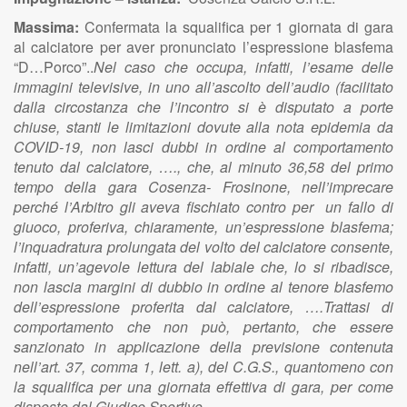
Massima:
Confermata la squalifica per 1 giornata di gara
al calciatore per aver pronunciato l’espressione blasfema
“D…Porco”..
Nel caso che occupa, infatti, l’esame delle
immagini televisive, in uno all’ascolto dell’audio (facilitato
dalla circostanza che l’incontro si è disputato a porte
chiuse, stanti le limitazioni dovute alla nota epidemia da
COVID-19, non lasci dubbi in ordine al comportamento
tenuto dal calciatore, …., che, al minuto 36,58 del primo
tempo della gara Cosenza- Frosinone, nell’imprecare
perché l’Arbitro gli aveva fischiato contro per un fallo di
giuoco, proferiva, chiaramente, un’espressione blasfema;
l’inquadratura prolungata del volto del calciatore consente,
infatti, un’agevole lettura del labiale che, lo si ribadisce,
non lascia margini di dubbio in ordine al tenore blasfemo
dell’espressione proferita dal calciatore, ….Trattasi di
comportamento che non può, pertanto, che essere
sanzionato in applicazione della previsione contenuta
nell’art. 37, comma 1, lett. a), del C.G.S., quantomeno con
la squalifica per una giornata effettiva di gara, per come
disposto dal Giudice Sportivo.