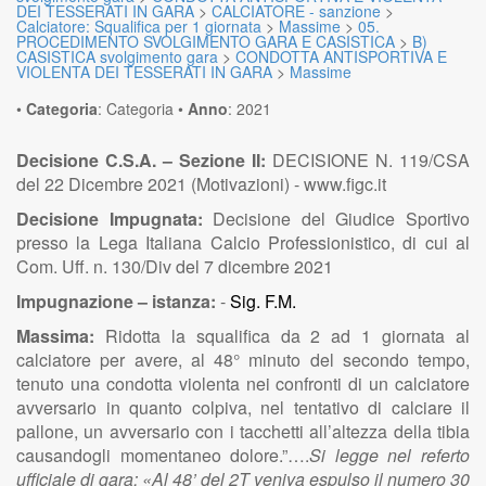
DEI TESSERATI IN GARA
>
CALCIATORE - sanzione
>
Calciatore: Squalifica per 1 giornata
>
Massime
>
05.
PROCEDIMENTO SVOLGIMENTO GARA E CASISTICA
>
B)
CASISTICA svolgimento gara
>
CONDOTTA ANTISPORTIVA E
VIOLENTA DEI TESSERATI IN GARA
>
Massime
•
Categoria
:
Categoria
•
Anno
:
2021
Decisione C.S.A. – Sezione II:
DECISIONE N. 119/CSA
del 22 Dicembre 2021 (Motivazioni) - www.figc.it
Decisione Impugnata:
Decisione del Giudice Sportivo
presso la Lega Italiana Calcio Professionistico, di cui al
Com. Uff. n. 130/Div del 7 dicembre 2021
Impugnazione – istanza:
-
Sig. F.M.
Massima:
Ridotta la squalifica da 2 ad 1 giornata al
calciatore
per avere, al 48° minuto del secondo tempo,
tenuto una condotta violenta nei confronti di un calciatore
avversario in quanto colpiva, nel tentativo di calciare il
pallone, un avversario con i tacchetti all’altezza della tibia
causandogli momentaneo dolore.”….
Si legge nel referto
ufficiale di gara: «Al 48’ del 2T veniva espulso il numero 30