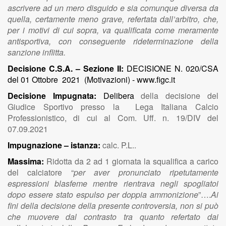
ascrivere ad un mero disguido e sia comunque diversa da
quella, certamente meno grave, refertata dall’arbitro, che,
per i motivi di cui sopra, va qualificata come meramente
antisportiva, con conseguente rideterminazione della
sanzione inflitta.
Decisione C.S.A. – Sezione II:
DECISIONE N. 020/CSA
del 01 Ottobre 2021 (Motivazioni) - www.figc.it
Decisione Impugnata:
Delibera
della decisione del
Giudice Sportivo presso la Lega Italiana Calcio
Professionistico, di cui al Com. Uff. n. 19/DIV del
07.09.2021
Impugnazione – istanza:
calc. P.L..
Massima:
Ridotta da 2 ad 1 giornata la squalifica a carico
del calciatore “
per aver
pronunciato ripetutamente
espressioni blasfeme mentre rientrava negli spogliatoi
dopo essere stato espulso per doppia ammonizione
”….
Ai
fini della decisione della presente controversia, non si può
che muovere dal contrasto tra quanto refertato dai