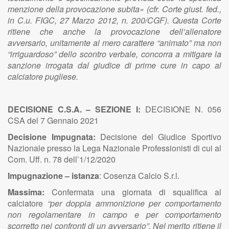
menzione della provocazione subita» (cfr. Corte giust. fed.,
in C.u. FIGC, 27 Marzo 2012, n. 200/CGF). Questa Corte
ritiene che anche la provocazione dell’allenatore
avversario, unitamente al mero carattere “animato” ma non
“irriguardoso” dello scontro verbale, concorra a mitigare la
sanzione irrogata dal giudice di prime cure in capo al
calciatore pugliese.
DECISIONE C.S.A. – SEZIONE I:
DECISIONE N. 056
CSA del 7 Gennaio 2021
Decisione Impugnata:
Decisione del Giudice Sportivo
Nazionale presso la Lega Nazionale Professionisti di cui al
Com. Uff. n. 78 dell’1/12/2020
Impugnazione – istanza
:
Cosenza Calcio S.r.l.
Massima:
Confermata una giornata di squalifica al
calciatore
“per doppia ammonizione per comportamento
non regolamentare in campo e per comportamento
scorretto nei confronti di un avversario”.
Nel merito ritiene il