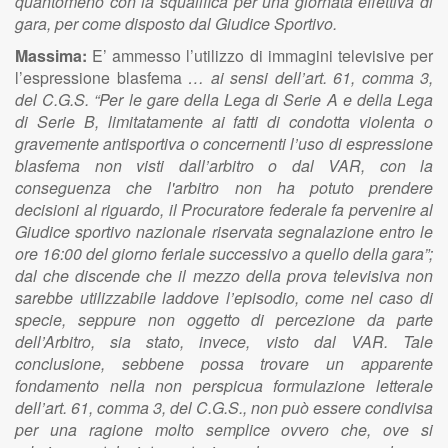
quantomeno con la squalifica per una giornata effettiva di
gara, per come disposto dal Giudice Sportivo.
Massima:
E’ ammesso l’utilizzo di immagini televisive per
l’espressione blasfema
… ai sensi dell’art. 61, comma 3,
del C.G.S. “Per le gare della Lega di Serie A e della Lega
di Serie B, limitatamente ai fatti di condotta violenta o
gravemente antisportiva o concernenti l’uso di espressione
blasfema non visti dall’arbitro o dal VAR, con la
conseguenza che l'arbitro non ha potuto prendere
decisioni al riguardo, il Procuratore federale fa pervenire al
Giudice sportivo nazionale riservata segnalazione entro le
ore 16:00 del giorno feriale successivo a quello della gara”;
dal che discende che il mezzo della prova televisiva non
sarebbe utilizzabile laddove l’episodio, come nel caso di
specie, seppure non oggetto di percezione da parte
dell’Arbitro, sia stato, invece, visto dal VAR. Tale
conclusione, sebbene possa trovare un apparente
fondamento nella non perspicua formulazione letterale
dell’art. 61, comma 3, del C.G.S., non può essere condivisa
per una ragione molto semplice ovvero che, ove si