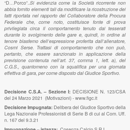
“D…Porco”..
Si evidenzia come la Società ricorrente non
abbia fornito elementi tali da modificare la ricostruzione dei
fatti riportata nel rapporto del Collaboratore della Procura
Federale che, come noto, costituisce fonte di prova
privilegiata circa il comportamento tenuto dai tesserati
durante lo svolgimento delle gare e, quindi, in ordine al
tenore blasfemo dell’espressione proferita dall’allenatore,
Cosmi Serse. Trattasi di comportamento che non può,
pertanto, che essere sanzionato in applicazione della
previsione contenuta nell’art. 37, comma 1, lett. a), del
C.G.S., quantomeno con la squalifica per una giornata
effettiva di gara, per come disposto dal Giudice Sportivo.
Decisione C.S.A. – Sezione I:
DECISIONE N. 123/CSA
del 24 Marzo 2021 (Motivazioni) - www.figc.it
Decisione Impugnata:
Delibera del Giudice Sportivo della
Lega Nazionale Professionisti di Serie B di cui al Com. Uff.
n. 167 del 9.3.21
Impugnazione – istanza:
Cosenza Calcio S.R.L.