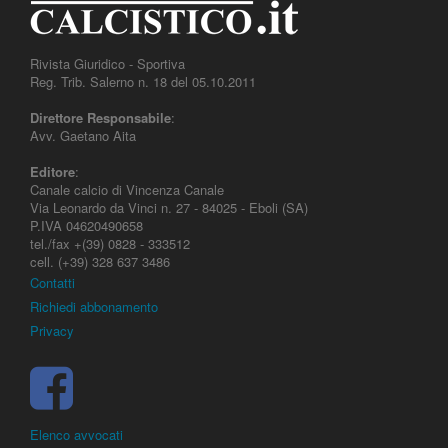
Rivista Giuridico - Sportiva
Reg. Trib. Salerno n. 18 del 05.10.2011
Direttore Responsabile
:
Avv. Gaetano Aita
Editore
:
Canale calcio di Vincenza Canale
Via Leonardo da Vinci n. 27 - 84025 - Eboli (SA)
P.IVA 04620490658
tel./fax +(39) 0828 - 333512
cell. (+39) 328 637 3486
Contatti
Richiedi abbonamento
Privacy
Elenco avvocati