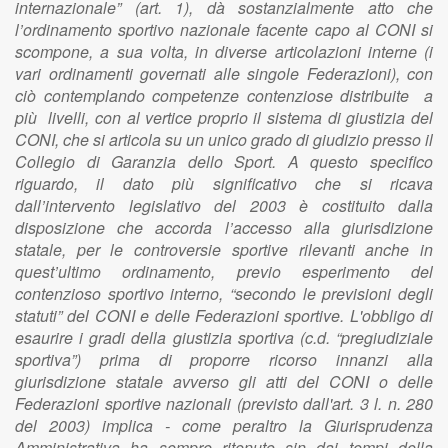
internazionale” (art. 1), dà sostanzialmente atto che
l’ordinamento sportivo nazionale facente capo al CONI si
scompone, a sua volta, in diverse articolazioni interne (i
vari ordinamenti governati alle singole Federazioni), con
ciò contemplando competenze contenziose distribuite a
più livelli, con al vertice proprio il sistema di giustizia del
CONI, che si articola su un unico grado di giudizio presso il
Collegio di Garanzia dello Sport. A questo specifico
riguardo, il dato più significativo che si ricava
dall’intervento legislativo del 2003 è costituito dalla
disposizione che accorda l’accesso alla giurisdizione
statale, per le controversie sportive rilevanti anche in
quest’ultimo ordinamento, previo esperimento del
contenzioso sportivo interno, “secondo le previsioni degli
statuti” del CONI e delle Federazioni sportive. L'obbligo di
esaurire i gradi della giustizia sportiva (c.d. “pregiudiziale
sportiva”) prima di proporre ricorso innanzi alla
giurisdizione statale avverso gli atti del CONI o delle
Federazioni sportive nazionali (previsto dall'art. 3 l. n. 280
del 2003) implica - come peraltro la Giurisprudenza
Amministrativa ha sempre ritenuto sin dai tempi della