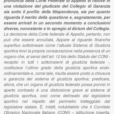
pronuncia della Corte Federale di Appello si risolve in
una violazione del giudicato del Collegio di Garanzia
sia sotto il profilo della litispendenza, sia per quanto
riguarda il merito della questione e, segnatamente, per
essere arrivati in un secondo momento a conclusioni
diverse, nonostante e in spregio al dictum del Collegio.
La decisione della Corte federale di Appello, pertanto, non
può che essere annullata. Appare al riguardo finanche
superfluo sottolineare come l’attuale Sistema di Giustizia
sportiva trovi la propria consacrazione nella presenza di un
organo che, ai sensi dell’art. 12 bis dello Statuto del CONI -
recepito in tutti i sottoinsiemi di giustizia federale -,
costituisce l’ultimo grado della giustizia sportiva endo-
ordinamentale e, come tale, risulta essere posto a chiusura
e garanzia del sistema di giustizia sportiva; predicare,
allora, che un organo di giustizia federale possa porvisi in
aperto contrasto è una distorsione grave al sistema di
giustizia sportiva, così come delineato dal legislatore
sportivo nel rispetto del perimetro tratteggiato dal
legislatore statale. È, infatti, indubitabile che il Comitato
Olimpico Nazionale Italiano (CONI) – istituzione inserita,