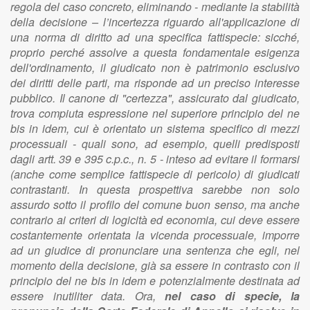
regola del caso concreto, eliminando - mediante la stabilità
della decisione – l’incertezza riguardo all'applicazione di
una norma di diritto ad una specifica fattispecie: sicché,
proprio perché assolve a questa fondamentale esigenza
dell'ordinamento, il giudicato non è patrimonio esclusivo
dei diritti delle parti, ma risponde ad un preciso interesse
pubblico. Il canone di "certezza", assicurato dal giudicato,
trova compiuta espressione nel superiore principio del ne
bis in idem, cui è orientato un sistema specifico di mezzi
processuali - quali sono, ad esempio, quelli predisposti
dagli artt. 39 e 395 c.p.c., n. 5 - inteso ad evitare il formarsi
(anche come semplice fattispecie di pericolo) di giudicati
contrastanti. In questa prospettiva sarebbe non solo
assurdo sotto il profilo del comune buon senso, ma anche
contrario ai criteri di logicità ed economia, cui deve essere
costantemente orientata la vicenda processuale, imporre
ad un giudice di pronunciare una sentenza che egli, nel
momento della decisione, già sa essere in contrasto con il
principio del ne bis in idem e potenzialmente destinata ad
essere inutiliter data. Ora,
nel caso di specie, la