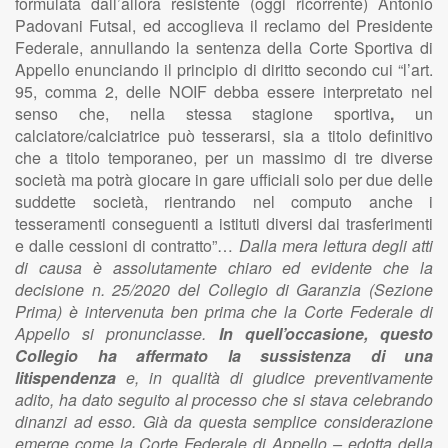
formulata dall’allora resistente (oggi ricorrente) Antonio
Padovani Futsal, ed accoglieva il reclamo del Presidente
Federale, annullando la sentenza della Corte Sportiva di
Appello enunciando il principio di diritto secondo cui “l’art.
95, comma 2, delle NOIF debba essere interpretato nel
senso che, nella stessa stagione sportiva
,
un
calciatore/calciatrice può tesserarsi, sia a titolo definitivo
che a titolo temporaneo, per un massimo di tre diverse
società ma potrà giocare in gare ufficiali solo per due delle
suddette società, rientrando nel computo anche i
tesseramenti conseguenti a istituti diversi dai trasferimenti
e dalle cessioni di contratto”…
Dalla mera lettura degli atti
di causa è assolutamente chiaro ed evidente che la
decisione n. 25/2020 del Collegio di Garanzia (Sezione
Prima) è intervenuta ben prima che la Corte Federale di
Appello si pronunciasse.
In quell’occasione, questo
Collegio ha affermato la sussistenza di una
litispendenza
e, in qualità di giudice preventivamente
adito, ha dato seguito al processo che si stava celebrando
dinanzi ad esso. Già da questa semplice considerazione
emerge come la Corte Federale di Appello – edotta della