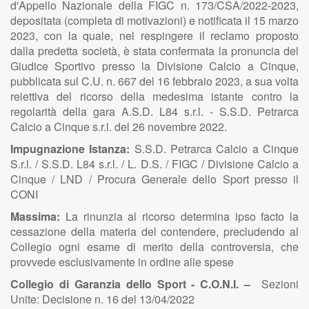
d'Appello Nazionale della FIGC n. 173/CSA/2022-2023,
depositata (completa di motivazioni) e notificata il 15 marzo
2023, con la quale, nel respingere il reclamo proposto
dalla predetta società, è stata confermata la pronuncia del
Giudice Sportivo presso la Divisione Calcio a Cinque,
pubblicata sul C.U. n. 667 del 16 febbraio 2023, a sua volta
reiettiva del ricorso della medesima istante contro la
regolarità della gara A.S.D. L84 s.r.l. - S.S.D. Petrarca
Calcio a Cinque s.r.l. del 26 novembre 2022.
Impugnazione Istanza:
S.S.D. Petrarca Calcio a Cinque
S.r.l. / S.S.D. L84 s.r.l. / L. D.S. / FIGC / Divisione Calcio a
Cinque / LND / Procura Generale dello Sport presso il
CONI
Massima:
La rinunzia al ricorso determina ipso facto la
cessazione della materia del contendere, precludendo al
Collegio ogni esame di merito della controversia, che
provvede esclusivamente in ordine alle spese
Collegio di Garanzia dello Sport - C.O.N.I. –
Sezioni
Unite: Decisione n. 16 del 13/04/2022