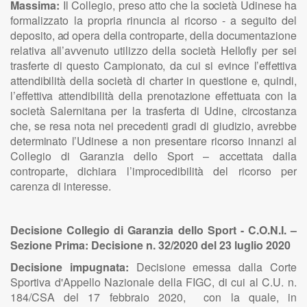
Massima:
Il Collegio, preso atto che la s
o
c
i
età
U
d
i
n
e
se ha
fo
r
ma
li
zz
a
t
o
l
a pro
p
r
i
a r
i
n
u
nc
i
a al r
i
corso
-
a s
e
g
u
i
to d
e
l
d
e
p
o
s
i
t
o
,
a
d o
p
era d
e
ll
a co
n
t
ro
p
a
r
t
e
, d
e
ll
a d
o
c
u
me
n
ta
z
i
o
n
e
re
l
ati
v
a a
ll’
a
vv
e
n
uto uti
l
i
z
z
o d
e
ll
a soc
i
età
H
e
ll
o
f
l
y p
e
r sei
t
ra
s
fe
r
te di
q
u
e
s
t
o
C
amp
i
o
n
at
o
, da cui si e
v
i
nce
l
’
ef
f
e
tt
i
v
a
a
tte
n
d
i
b
ili
tà d
e
ll
a soc
i
età
d
i ch
a
rt
er
i
n
q
u
e
s
t
i
o
n
e
e
,
q
u
i
n
d
i
,
l’
e
f
f
e
tt
i
v
a
a
tte
n
d
i
b
ili
tà d
e
ll
a pre
n
ota
z
i
o
n
e
e
ffe
tt
u
a
ta con
l
a
soc
i
età
S
a
l
e
r
n
i
ta
n
a per
l
a
t
ra
s
f
e
rta di
U
d
i
n
e
, c
i
rco
s
ta
n
z
a
ch
e
, se r
e
sa n
o
ta n
e
i
p
rec
e
d
e
n
ti
g
ra
d
i di
g
i
u
d
i
z
i
o, a
v
re
b
be
d
e
te
r
m
i
n
a
to
l’U
d
i
n
e
se a n
o
n prese
n
tare r
i
corso
i
n
n
a
n
z
i al
C
o
ll
e
g
i
o di G
a
ra
n
z
i
a de
ll
o Sp
o
r
t
– accettata dalla
controparte, dichiara l’improcedibilità del ricorso per
carenza di interesse.
Decisione Collegio di Garanzia dello Sport - C.O.N.I. –
Sezione Prima: Decisione n. 32/2020 del 23 luglio 2020
Decisione impugnata:
Decisione emessa dalla Corte
Sportiva d'Appello Nazionale della FIGC, di cui al C.U. n.
184/CSA del 17 febbraio 2020, con la quale, in