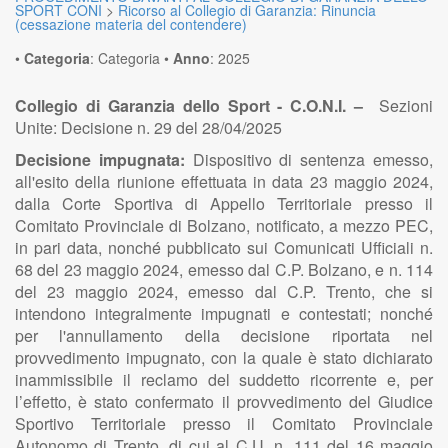
SPORT CONI
>
Ricorso al Collegio di Garanzia: Rinuncia
(cessazione materia del contendere)
•
Categoria
:
Categoria
•
Anno
:
2025
Collegio di Garanzia dello Sport - C.O.N.I. –
Sezioni
Unite: Decisione n. 29 del 28/04/2025
Decisione impugnata:
Dispositivo di sentenza emesso,
all'esito della riunione effettuata in data 23 maggio 2024,
dalla Corte Sportiva di Appello Territoriale presso il
Comitato Provinciale di Bolzano, notificato, a mezzo PEC,
in pari data, nonché pubblicato sui Comunicati Ufficiali n.
68 del 23 maggio 2024, emesso dal C.P. Bolzano, e n. 114
del 23 maggio 2024, emesso dal C.P. Trento, che si
intendono integralmente impugnati e contestati; nonché
per l'annullamento della decisione riportata nel
provvedimento impugnato, con la quale è stato dichiarato
inammissibile il reclamo del suddetto ricorrente e, per
l’effetto, è stato confermato il provvedimento del Giudice
Sportivo Territoriale presso il Comitato Provinciale
Autonomo di Trento, di cui al C.U. n. 111 del 16 maggio