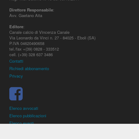
Direttore Responsabile
:
Avv. Gaetano Aita
Editore
:
Canale calcio di Vincenza Canale
Via Leonardo da Vinci n. 27 - 84025 - Eboli (SA)
P.IVA 04620490658
tel./fax +(39) 0828 - 333512
cell. (+39) 328 637 3486
Contatti
Richiedi abbonamento
Privacy
Elenco avvocati
Elenco pubblicazioni
Elenco eventi