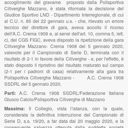
accoglimento del gravame proposto dalla Polisportiva
Ciliverghe Mazzano, è stata riformata la decisione del
Giudice Sportivo LND - Dipartimento Interregionale, di cui
al C.U. n. 85 del 22 gennaio u.s. - che, rilevato un errore
tecnico del direttore di gara, aveva accolto il ricorso
dell'A.C. Crema 1908 e, ai sensi dell'art. 10, comma 5, lett.
c), del CGS FIGC, aveva disposto la ripetizione della gara
Ciliverghe Mazzano- Crema 1908 del 5 gennaio 2020,
valevole per il Campionato di Serie D, terminata con il
risultato di 2-1 in favore della Ciliverghe - e, per l'effetto, è
stato disposto il ripristino del risultato maturato sul campo
(2-1 per i padroni di casa) relativamente alla gara tra
Polisportiva Ciliverghe Mazzano - A.C. Crema 1908
SSDRL del 5 gennaio 2020.
Parti:
A.C. Crema 1908 SSDRL/Federazione Italiana
Giuoco Calcio/Polisportiva Ciliverghe di Mazzano
Massima:
Il Collegio, vista l’istanza, con la quale,
considerata la definitiva interruzione del Campionato di
Serie D, s.s. 19/20, a far data dal 20 maggio 2020, e la
conseguente salvezza ottenuta dalla suddetta società