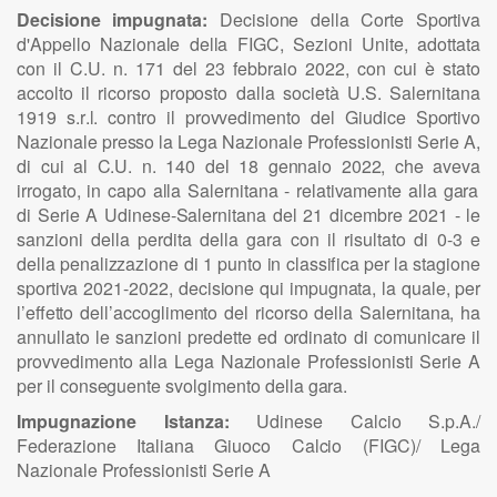
Decisione impugnata:
D
e
c
i
s
i
o
n
e d
e
l
l
a
C
or
t
e
S
p
o
r
t
i
v
a
d'
A
p
p
e
ll
o
N
a
z
i
o
n
a
l
e d
e
ll
a FI
G
C
,
S
e
z
i
o
n
i
U
n
i
te, a
d
ot
t
a
ta
c
o
n
i
l
C
.
U
. n. 1
7
1 d
e
l 23 fe
b
bra
i
o 2
0
2
2
, con cui è
s
t
a
to
a
cco
l
to
i
l r
i
c
o
rso pro
p
osto d
a
ll
a soc
i
età
U
.
S
.
S
a
l
ern
i
ta
n
a
1
9
19
s
.
r
.
l
.
c
o
n
tro
i
l
p
ro
vv
e
d
i
m
e
n
to
d
el G
i
u
d
i
ce
S
p
o
r
t
i
v
o
N
a
z
i
o
n
a
l
e pre
s
so
l
a L
e
ga
N
a
z
i
o
n
a
l
e
P
r
o
f
ess
i
o
n
i
sti
S
erie
A
,
di cui al
C
.
U
. n. 1
4
0 d
e
l 18
g
e
n
n
a
i
o 2
0
2
2
, che a
v
e
v
a
i
rro
g
a
to,
i
n ca
p
o a
ll
a
S
a
l
ern
i
ta
n
a -
r
e
l
ati
v
amente a
ll
a
g
a
ra
di
S
erie A
U
d
i
n
e
se-
S
a
l
er
n
i
ta
n
a d
e
l 21 d
i
cemb
r
e
202
1 -
l
e
sa
n
z
i
o
n
i d
e
ll
a p
e
rd
i
ta d
e
ll
a
g
a
ra con
i
l
ri
su
l
tato di
0
-3 e
d
e
ll
a p
e
n
a
l
i
zz
a
z
i
o
n
e di 1 p
u
n
t
o
i
n c
l
ass
i
f
i
ca p
e
r
l
a st
a
g
i
o
n
e
sp
o
rt
i
v
a 2
0
2
1
-2
0
2
2
, d
e
c
i
s
i
o
n
e
q
ui
i
mp
u
g
n
a
t
a,
l
a
q
u
a
l
e, p
e
r
l’
e
ffe
t
to d
e
ll’
acc
o
g
li
me
n
to d
e
l r
i
c
orso d
e
ll
a
S
a
l
ern
i
ta
n
a
,
h
a
a
n
n
u
ll
ato
l
e sa
n
z
i
o
n
i prede
t
te ed
o
rd
i
n
a
to di comun
i
care
i
l
pro
vv
e
d
i
me
n
to a
ll
a L
e
g
a
N
a
z
i
o
n
a
l
e
P
r
o
f
ess
i
o
n
i
sti
S
er
i
e A
p
e
r
i
l co
n
s
e
g
u
e
n
te s
v
o
l
g
i
me
n
to de
ll
a
g
a
ra.
Impugnazione Istanza:
U
dine
s
e
C
a
l
cio
S
.p
.
A
./
F
e
d
e
razio
n
e
I
ta
l
ia
n
a Giu
o
co
C
al
c
io (F
I
G
C
)/
L
e
ga
N
azion
a
le
P
ro
f
e
s
sioni
s
ti
S
erie A