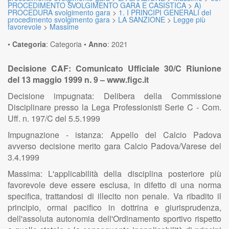
PROCEDIMENTO SVOLGIMENTO GARA E CASISTICA
>
A)
PROCEDURA svolgimento gara
>
1. I PRINCIPI GENERALI del
procedimento svolgimento gara
>
LA SANZIONE
>
Legge più
favorevole
>
Massime
•
Categoria
:
Categoria
•
Anno
:
2021
Decisione CAF: Comunicato Ufficiale 30/C Riunione
del 13 maggio 1999 n. 9 – www.figc.it
Decisione impugnata: Delibera della Commissione
Disciplinare presso la Lega Professionisti Serie C - Com.
Uff. n. 197/C del 5.5.1999
Impugnazione - istanza: Appello del Calcio Padova
avverso decisione merito gara Calcio Padova/Varese del
3.4.1999
Massima: L'applicabilità della disciplina posteriore più
favorevole deve essere esclusa, in difetto di una norma
specifica, trattandosi di illecito non penale. Va ribadito il
principio, ormai pacifico in dottrina e giurisprudenza,
dell'assoluta autonomia dell'Ordinamento sportivo rispetto