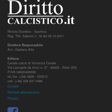
Rivista Giuridico - Sportiva
Reg. Trib. Salerno n. 18 del 05.10.2011
Direttore Responsabile
:
Avv. Gaetano Aita
Editore
:
Canale calcio di Vincenza Canale
Via Leonardo da Vinci n. 27 - 84025 - Eboli (SA)
P.IVA 04620490658
tel./fax +(39) 0828 - 333512
cell. (+39) 328 637 3486
Contatti
Richiedi abbonamento
Privacy