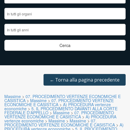
←
Torna alla pagina precedente
Massime
>
07. PROCEDIMENTO VERTENZE ECONOMICHE E
CASISTICA
>
Massime
>
07. PROCEDIMENTO VERTENZE
ECONOMICHE E CASISTICA
>
A) PROCEDURA vertenze
economiche
>
5. IL PROCEDIMENTO DAVANTI ALLA CORTE
FEDERALE D'APPELLO
>
Massime
>
07. PROCEDIMENTO
VERTENZE ECONOMICHE E CASISTICA
>
A) PROCEDURA
vertenze economiche
>
Massime
>
Massime
>
07.
PROCEDIMENTO VERTENZE ECONOMICHE E CASISTICA
>
A)
PROCEDURA vertenze economiche
>
5. IL PROCEDIMENTO