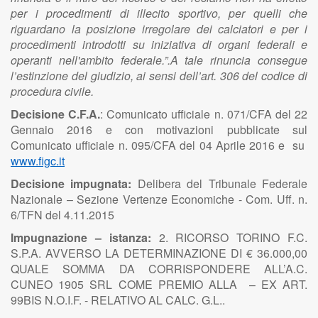
per i procedimenti di illecito sportivo, per quelli che
riguardano la posizione irregolare dei calciatori e per i
procedimenti introdotti su iniziativa di organi federali e
operanti nell'ambito federale.”.A tale rinuncia consegue
l’estinzione del giudizio, ai sensi dell’art. 306 del codice di
procedura civile.
Decisione C.F.A.
: Comunicato ufficiale n. 071/CFA del 22
Gennaio 2016 e con motivazioni pubblicate sul
Comunicato ufficiale n. 095/CFA del 04 Aprile 2016 e su
www.figc.it
Decisione impugnata:
Delibera del Tribunale Federale
Nazionale – Sezione Vertenze Economiche - Com. Uff. n.
6/TFN del 4.11.2015
Impugnazione – istanza:
2. RICORSO TORINO F.C.
S.P.A. AVVERSO LA DETERMINAZIONE DI € 36.000,00
QUALE SOMMA DA CORRISPONDERE ALL’A.C.
CUNEO 1905 SRL COME PREMIO ALLA – EX ART.
99BIS N.O.I.F. - RELATIVO AL CALC. G.L..