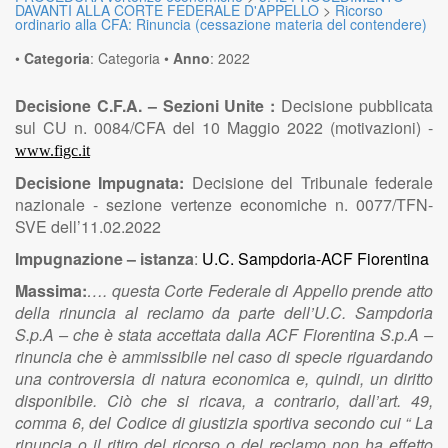
DAVANTI ALLA CORTE FEDERALE D'APPELLO
>
Ricorso
ordinario alla CFA: Rinuncia (cessazione materia del contendere)
•
Categoria
:
Categoria
•
Anno
:
2022
Decisione C.F.A. – Sezioni Unite :
Decisione pubblicata
sul CU n. 0084/CFA del 10 Maggio 2022 (motivazioni) -
www.figc.it
Decisione Impugnata:
Decisione del Tribunale federale
nazionale - sezione vertenze economiche n. 0077/TFN-
SVE dell’11.02.2022
Impugnazione – istanza
:
U.C. Sampdoria-ACF Fiorentina
Massima:
…. questa Corte Federale di Appello prende atto
della rinuncia al reclamo da parte dell’U.C. Sampdoria
S.p.A – che è stata accettata dalla ACF Fiorentina S.p.A –
rinuncia che è ammissibile nel caso di specie riguardando
una controversia di natura economica e, quindi, un diritto
disponibile. Ciò che si ricava, a contrario, dall’art. 49,
comma 6, del Codice di giustizia sportiva secondo cui “ La
rinuncia o il ritiro del ricorso o del reclamo non ha effetto