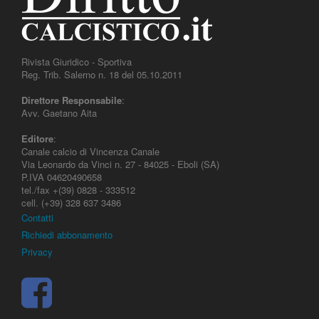
Rivista Giuridico - Sportiva
Reg. Trib. Salerno n. 18 del 05.10.2011
Direttore Responsabile
:
Avv. Gaetano Aita
Editore
:
Canale calcio di Vincenza Canale
Via Leonardo da Vinci n. 27 - 84025 - Eboli (SA)
P.IVA 04620490658
tel./fax +(39) 0828 - 333512
cell. (+39) 328 637 3486
Contatti
Richiedi abbonamento
Privacy