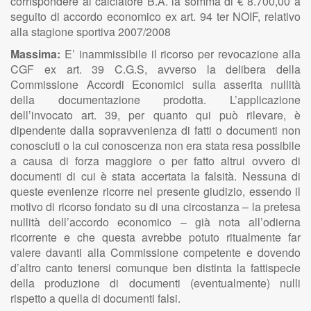
corrispondere al calciatore B.A. la somma di € 8.700,00 a
seguito di accordo economico ex art. 94 ter NOIF, relativo
alla stagione sportiva 2007/2008
Massima:
E’ inammissibile il ricorso per revocazione alla
CGF ex art. 39 C.G.S, avverso la delibera della
Commissione Accordi Economici sulla asserita nullità
della documentazione prodotta. L’applicazione
dell’invocato art. 39, per quanto qui può rilevare, è
dipendente dalla sopravvenienza di fatti o documenti non
conosciuti o la cui conoscenza non era stata resa possibile
a causa di forza maggiore o per fatto altrui ovvero di
documenti di cui è stata accertata la falsità. Nessuna di
queste evenienze ricorre nel presente giudizio, essendo il
motivo di ricorso fondato su di una circostanza – la pretesa
nullità dell’accordo economico – già nota all’odierna
ricorrente e che questa avrebbe potuto ritualmente far
valere davanti alla Commissione competente e dovendo
d’altro canto tenersi comunque ben distinta la fattispecie
della produzione di documenti (eventualmente) nulli
rispetto a quella di documenti falsi.