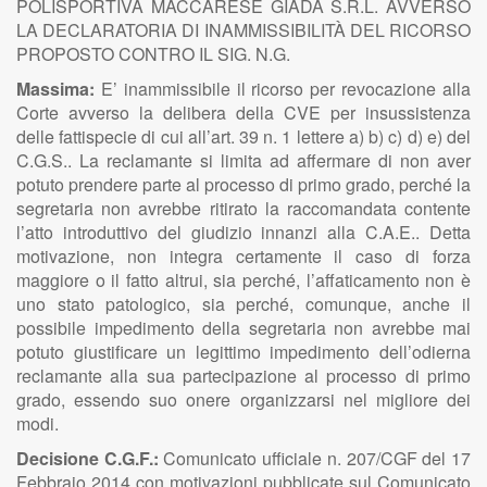
POLISPORTIVA MACCARESE GIADA S.R.L. AVVERSO
LA DECLARATORIA DI INAMMISSIBILITÀ DEL RICORSO
PROPOSTO CONTRO IL SIG. N.G.
Massima:
E’ inammissibile il ricorso per revocazione alla
Corte avverso la delibera della CVE per insussistenza
delle fattispecie di cui all’art. 39 n. 1 lettere a) b) c) d) e) del
C.G.S.. La reclamante si limita ad affermare di non aver
potuto prendere parte al processo di primo grado, perché la
segretaria non avrebbe ritirato la raccomandata contente
l’atto introduttivo del giudizio innanzi alla C.A.E.. Detta
motivazione, non integra certamente il caso di forza
maggiore o il fatto altrui, sia perché, l’affaticamento non è
uno stato patologico, sia perché, comunque, anche il
possibile impedimento della segretaria non avrebbe mai
potuto giustificare un legittimo impedimento dell’odierna
reclamante alla sua partecipazione al processo di primo
grado, essendo suo onere organizzarsi nel migliore dei
modi.
Decisione C.G.F.:
Comunicato ufficiale n. 207/CGF del 17
Febbraio 2014 con motivazioni pubblicate sul Comunicato