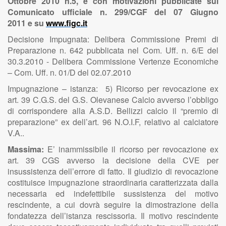
Ottobre 2010 n.5, e con motivazioni pubblicate sul
Comunicato ufficiale n. 299/CGF del 07 Giugno
2011 e su
www.figc.it
Decisione Impugnata: Delibera Commissione Premi di
Preparazione n. 642 pubblicata nel Com. Uff. n. 6/E del
30.3.2010 - Delibera Commissione Vertenze Economiche
– Com. Uff. n. 01/D del 02.07.2010
Impugnazione – istanza: 5) Ricorso per revocazione ex
art. 39 C.G.S. del G.S. Olevanese Calcio avverso l’obbligo
di corrispondere alla A.S.D. Bellizzi calcio il “premio di
preparazione” ex dell’art. 96 N.O.I.F, relativo al calciatore
V.A..
Massima:
E’ inammissibile il ricorso per revocazione ex
art. 39 CGS avverso la decisione della CVE per
insussistenza dell’errore di fatto. Il giudizio di revocazione
costituisce impugnazione straordinaria caratterizzata dalla
necessaria ed indefettibile sussistenza del motivo
rescindente, a cui dovrà seguire la dimostrazione della
fondatezza dell’istanza rescissoria. Il motivo rescindente