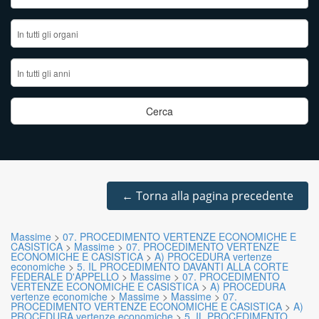
←
Torna alla pagina precedente
Massime
>
07. PROCEDIMENTO VERTENZE ECONOMICHE E
CASISTICA
>
Massime
>
07. PROCEDIMENTO VERTENZE
ECONOMICHE E CASISTICA
>
A) PROCEDURA vertenze
economiche
>
5. IL PROCEDIMENTO DAVANTI ALLA CORTE
FEDERALE D'APPELLO
>
Massime
>
07. PROCEDIMENTO
VERTENZE ECONOMICHE E CASISTICA
>
A) PROCEDURA
vertenze economiche
>
Massime
>
Massime
>
07.
PROCEDIMENTO VERTENZE ECONOMICHE E CASISTICA
>
A)
PROCEDURA vertenze economiche
>
5. IL PROCEDIMENTO