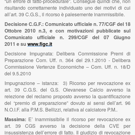
“un errore di fatto-procedurale”. Consegue quindi che, non
risultando correttamente individuato uno dei motivi di cui
all’art. 39 C.G.S., il ricorso è palesemente inammissibile.
Decisione C.G.F.: Comunicato ufficiale n. 77/CGF del 18
Ottobre 2010 n.3, e con motivazioni pubblicate sul
Comunicato ufficiale n. 299/CGF del 07 Giugno
2011 e su
www.figc.it
Decisione Impugnata: Delibera Commissione Premi di
Preparazione Com. Uff. n. 364 del 29.1.2010 - Delibera
Commissione Vertenze Economiche – Com. Uff. n. 18/D
del 9.5.2010
Impugnazione – istanza: 3) Ricorso per revocazione ex
art. 39 C.G.S. del G.S. Olevanese Calcio avverso la
reiezione del reclamo proposto avverso la quantificazione
del “premio di preparazione” dovuto ai sensi dell’art. 96
N.O.I.F. alla P.M.S. Bellizzi, relativa al calciatore P.M..
Massima:
E’ inammissibile il ricorso per revocazione ex
art. 39 CGS avverso la decisione della CVE per
insussistenza dell’errore di fatto. Il giudizio di revocazione