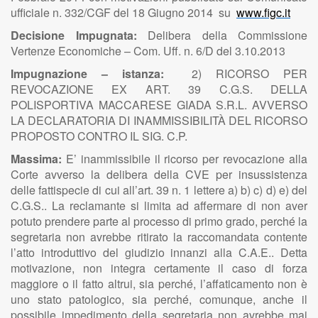
ufficiale n. 332/CGF del 18 Giugno 2014 su
www.figc.it
Decisione Impugnata:
Delibera della Commissione
Vertenze Economiche – Com. Uff. n. 6/D del 3.10.2013
Impugnazione – istanza:
2) RICORSO PER
REVOCAZIONE EX ART. 39 C.G.S. DELLA
POLISPORTIVA MACCARESE GIADA S.R.L. AVVERSO
LA DECLARATORIA DI INAMMISSIBILITÀ DEL RICORSO
PROPOSTO CONTRO IL SIG. C.P.
Massima:
E’ inammissibile il ricorso per revocazione alla
Corte avverso la delibera della CVE per insussistenza
delle fattispecie di cui all’art. 39 n. 1 lettere a) b) c) d) e) del
C.G.S.. La reclamante si limita ad affermare di non aver
potuto prendere parte al processo di primo grado, perché la
segretaria non avrebbe ritirato la raccomandata contente
l’atto introduttivo del giudizio innanzi alla C.A.E.. Detta
motivazione, non integra certamente il caso di forza
maggiore o il fatto altrui, sia perché, l’affaticamento non è
uno stato patologico, sia perché, comunque, anche il
possibile impedimento della segretaria non avrebbe mai