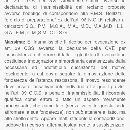
art. 39 C.G.S. del G.S. Olevanese Calcio avverso la
declaratoria di inammissibilità del reclamo proposto
avverso l’obbligo di corrispondere alla P.M.S. Bellizzi il
“premio di preparazione” ex dell’art. 96 N.O.I.F, relativo ai
calciatori S.G., P.M., M.C.A., M.A., M.D., M.A.,M.D., L.L.,
G.A., E.M., C.M.,S.M., C.D.S.G..
Massima:
E’ inammissibile il ricorso per revocazione ex
art. 39 CGS avverso la decisione della CVE per
insussistenza dell’errore di fatto. Il giudizio di revocazione
costituisce impugnazione straordinaria caratterizzata dalla
necessaria ed indefettibile sussistenza del motivo
rescindente, a cui dovrà seguire la dimostrazione della
fondatezza dell’istanza rescissoria. Il motivo rescindente
deve essere tassativamente individuato tra quelli previsti
nell’art. 39 C.G.S. a pena di inammissibilità. Il ricorrente
qualifica come errore di fatto un aspetto meramente
processuale, che come tale (senza voler in questa sede
affrontare la sua fondatezza), non può attenere al fatto, ma
allo stretto diritto. Appare infatti stridente la contraddizione,
laddove in ricorso si afferma testualmente la sussistenza di