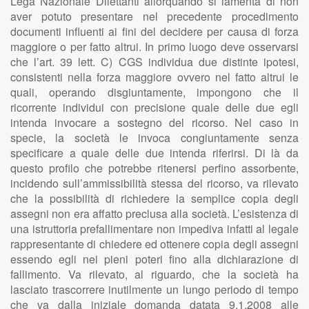
Lega Nazionale Dilettanti allorquando si lamenta di non
aver potuto presentare nel precedente procedimento
documenti influenti ai fini del decidere per causa di forza
maggiore o per fatto altrui. In primo luogo deve osservarsi
che l’art. 39 lett. C) CGS individua due distinte ipotesi,
consistenti nella forza maggiore ovvero nel fatto altrui le
quali, operando disgiuntamente, impongono che il
ricorrente individui con precisione quale delle due egli
intenda invocare a sostegno del ricorso. Nel caso in
specie, la società le invoca congiuntamente senza
specificare a quale delle due intenda riferirsi. Di là da
questo profilo che potrebbe ritenersi perfino assorbente,
incidendo sull’ammissibilità stessa del ricorso, va rilevato
che la possibilità di richiedere la semplice copia degli
assegni non era affatto preclusa alla società. L’esistenza di
una istruttoria prefallimentare non impediva infatti al legale
rappresentante di chiedere ed ottenere copia degli assegni
essendo egli nei pieni poteri fino alla dichiarazione di
fallimento. Va rilevato, al riguardo, che la società ha
lasciato trascorrere inutilmente un lungo periodo di tempo
che va dalla iniziale domanda datata 9.1.2008 alle