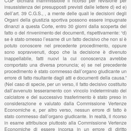
CGF dichiara inammissibile il ricorso per revisione per
insussistenza dei presupposti previsti dalle lettere d) ed e)
dell’art. 39 C.G.S., , a mente delle quali le decisioni degli
Organi della giustizia sportiva possono essere impugnate
dinanzi a questa Corte, entro 30 giorni dalla scoperta del
fatto o del rinvenimento dei documenti, rispettivamente: “d)
se è stato omesso l’esame di un fatto decisivo che non si è
potuto conoscere nel precedente procedimento, oppure
sono sopravvenuti, dopo che la decisione è divenuto
inappellabile, fatti nuovi la cui conoscenza avrebbe
comportato una diversa pronuncia; e) se nel precedente
procedimento è stato commesso dall’organo giudicante un
errore di fatto risultante dagli atti e documenti della causa.”
(Nel caso di specie, per un verso, il fatto decisivo costituito
dall’avvenuto tesseramento con vincolo indeterminato del
calciatore e del successivo trasferimento è stato preso in
considerazione e valutato dalla Commissione Vertenze
Economiche e, per altro verso, nessun errore di fatto è
stato commesso dall’organo giudicante. In realtà, il ricorso
in esame attribuisce piuttosto alla Commissione Vertenze
Economiche di essere incorsa in un errore di diritto