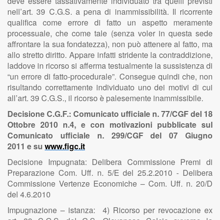
deve essere tassativamente individuato tra quelli previsti
nell’art. 39 C.G.S. a pena di inammissibilità. Il ricorrente
qualifica come errore di fatto un aspetto meramente
processuale, che come tale (senza voler in questa sede
affrontare la sua fondatezza), non può attenere al fatto, ma
allo stretto diritto. Appare infatti stridente la contraddizione,
laddove in ricorso si afferma testualmente la sussistenza di
“un errore di fatto-procedurale”. Consegue quindi che, non
risultando correttamente individuato uno dei motivi di cui
all’art. 39 C.G.S., il ricorso è palesemente inammissibile.
Decisione C.G.F.: Comunicato ufficiale n. 77/CGF del 18
Ottobre 2010 n.4, e con motivazioni pubblicate sul
Comunicato ufficiale n. 299/CGF del 07 Giugno
2011 e su
www.figc.it
Decisione Impugnata: Delibera Commissione Premi di
Preparazione Com. Uff. n. 5/E del 25.2.2010 - Delibera
Commissione Vertenze Economiche – Com. Uff. n. 20/D
del 4.6.2010
Impugnazione – istanza: 4) Ricorso per revocazione ex