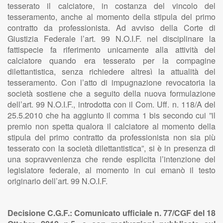
tesserato il calciatore, in costanza del vincolo del
tesseramento, anche al momento della stipula del primo
contratto da professionista. Ad avviso della Corte di
Giustizia Federale l’art. 99 N.O.I.F. nel disciplinare la
fattispecie fa riferimento unicamente alla attività del
calciatore quando era tesserato per la compagine
dilettantistica, senza richiedere altresì la attualità del
tesseramento. Con l’atto di impugnazione revocatoria la
società sostiene che a seguito della nuova formulazione
dell’art. 99 N.O.I.F., introdotta con il Com. Uff. n. 118/A del
25.5.2010 che ha aggiunto il comma 1 bis secondo cui ”il
premio non spetta qualora il calciatore al momento della
stipula del primo contratto da professionista non sia più
tesserato con la società dilettantistica”, si è in presenza di
una sopravvenienza che rende esplicita l’intenzione del
legislatore federale, al momento in cui emanò il testo
originario dell’art. 99 N.O.I.F.
Decisione C.G.F.: Comunicato ufficiale n. 77/CGF del 18