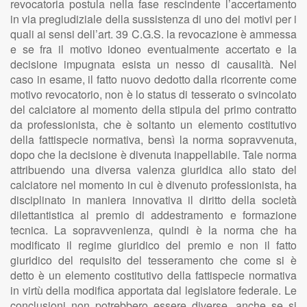
revocatoria postula nella fase rescindente l’accertamento
in via pregiudiziale della sussistenza di uno dei motivi per i
quali ai sensi dell’art. 39 C.G.S. la revocazione è ammessa
e se fra il motivo idoneo eventualmente accertato e la
decisione impugnata esista un nesso di causalità. Nel
caso in esame, il fatto nuovo dedotto dalla ricorrente come
motivo revocatorio, non è lo status di tesserato o svincolato
del calciatore al momento della stipula del primo contratto
da professionista, che è soltanto un elemento costitutivo
della fattispecie normativa, bensì la norma sopravvenuta,
dopo che la decisione è divenuta inappellabile. Tale norma
attribuendo una diversa valenza giuridica allo stato del
calciatore nel momento in cui è divenuto professionista, ha
disciplinato in maniera innovativa il diritto della società
dilettantistica al premio di addestramento e formazione
tecnica. La sopravvenienza, quindi è la norma che ha
modificato il regime giuridico del premio e non il fatto
giuridico del requisito del tesseramento che come si è
detto è un elemento costitutivo della fattispecie normativa
in virtù della modifica apportata dal legislatore federale. Le
conclusioni non potrebbero essere diverse, anche se si