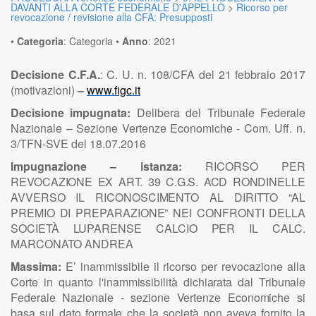
DAVANTI ALLA CORTE FEDERALE D'APPELLO
>
Ricorso per
revocazione / revisione alla CFA: Presupposti
•
Categoria
:
Categoria
•
Anno
:
2021
Decisione C.F.A.
: C. U. n. 108/CFA del 21 febbraio 2017
(motivazioni)
–
www.figc.it
Decisione impugnata:
Delibera del Tribunale Federale
Nazionale – Sezione Vertenze
Economiche
- Com. Uff. n.
3/TFN-SVE del 18.07.2016
Impugnazione – istanza:
RICORSO
PER
REVOCAZIONE
EX
ART.
39
C.G.S.
ACD
RONDINELLE
AVVERSO
IL
RICONOSCIMENTO
AL
DIRITTO
“AL
PREMIO
DI
PREPARAZIONE”
NEI
CONFRONTI
DELLA
SOCIETÀ
LUPARENSE
CALCIO
PER
IL
CALC.
MARCONATO
ANDREA
Massima:
E’ inammissibile il ricorso per revocazione alla
Corte in quanto
l'inammissibilità
dichiarata
dal
Tribunale
Federale
Nazionale
-
sezione
V
erten
z
e
Economiche
si
basa sul dato
formale
che la
società
non
aveva
fornito
la