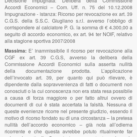
Decisione impugnata: Delibera della Commissione
Accordi Economici – Com. Uff. n. 75 del 10.12.2008
Impugnazione - istanza: Ricorso per revocazione ex art. 39
C.G.S. della S.S.C. Giugliano s.r.l. avverso l’obbligo di
corrispondere al calciatore P. G. la somma di € 4.300,00 a
seguito di accordo economico, ex art. 94 ter NOIF, relativo
alla stagione sportiva 2007/2008
Massima:
E’ inammissibile il ricorso per revocazione alla
CGF ex art. 39 C.G.S, avverso la delibera della
Commissione Accordi Economici sulla asserita nullità
della documentazione prodotta. L’applicazione
dell’invocato art. 39, per quanto qui può rilevare, è
dipendente dalla sopravvenienza di fatti o documenti non
conosciuti o la cui conoscenza non era stata resa possibile
a causa di forza maggiore o per fatto altrui ovvero di
documenti di cui è stata accertata la falsità. Nessuna di
queste evenienze ricorre nel presente giudizio, essendo il
motivo di ricorso fondato su di una circostanza – la pretesa
nullità dell’accordo economico – già nota all’odierna
ricorrente e che questa avrebbe potuto ritualmente far