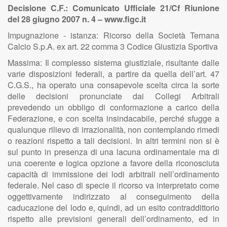
Decisione C.F.: Comunicato Ufficiale 21/Cf Riunione
del 28 giugno 2007 n. 4 – www.figc.it
Impugnazione - istanza: Ricorso della Società Ternana
Calcio S.p.A. ex art. 22 comma 3 Codice Giustizia Sportiva
Massima: Il complesso sistema giustiziale, risultante dalle
varie disposizioni federali, a partire da quella dell’art. 47
C.G.S., ha operato una consapevole scelta circa la sorte
delle decisioni pronunciate dai Collegi Arbitrali
prevedendo un obbligo di conformazione a carico della
Federazione, e con scelta insindacabile, perché sfugge a
qualunque rilievo di irrazionalità, non contemplando rimedi
o reazioni rispetto a tali decisioni. In altri termini non si è
sul punto in presenza di una lacuna ordinamentale ma di
una coerente e logica opzione a favore della riconosciuta
capacità di immissione dei lodi arbitrali nell’ordinamento
federale. Nel caso di specie il ricorso va interpretato come
oggettivamente indirizzato al conseguimento della
caducazione del lodo e, quindi, ad un esito contraddittorio
rispetto alle previsioni generali dell’ordinamento, ed in