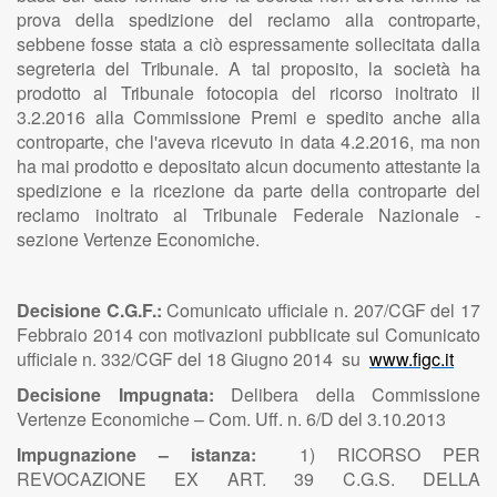
prova
della
spedizione
del
reclamo
alla
controparte,
sebbene
fosse
stata
a ciò
espressamente
sollecitata dalla
segreteria del
Tribunale.
A tal proposito, la società ha
prodotto
al
Tribunale
fotocopia del ricorso inoltrato il
3.2.2016 alla
Commissione
Premi
e spedito anche alla
controparte
, che
l'aveva
ricevuto in data 4.2.2016,
ma
non
ha
mai
prodotto e depositato alcun
documento
attestante la
spedizione
e la ricezione da parte della controparte del
reclamo inoltrato al
T
ribunale Federale Naz
i
onale -
sezione
V
ertenze
E
cono
m
iche.
Decisione C.G.F.:
Comunicato ufficiale n. 207/CGF del 17
Febbraio 2014 con motivazioni pubblicate sul Comunicato
ufficiale n. 332/CGF del 18 Giugno 2014 su
www.figc.it
Decisione Impugnata:
Delibera della Commissione
Vertenze Economiche – Com. Uff. n. 6/D del 3.10.2013
Impugnazione – istanza:
1) RICORSO PER
REVOCAZIONE EX ART. 39 C.G.S. DELLA