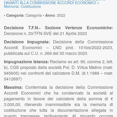
DAVANTI ALLA COMMISSIONE ACCORDI ECONOMICI
>
Memoria: Costituzione
•
Categoria
:
Categoria
•
Anno
:
2022
Decisione T.F.N.- Sezione Vertenze Economiche:
Decisione n. 30/TFN-SVE del 21 Aprile 2023
Decisione Impugnata:
Decisione della Commissione
Accordi Economici – LND prot. 101bis/2022-2023,
pubblicata sul C.U. n. 269 del 30 marzo 2023
Impugnazione Istanza:
Reclamo ex art. 90, comma 2, lett.
b), CGS proposto dalla società Pol. D. Virtus Matino (matr.
945605) nei confronti del calciatore D.M. (8.1.1989 – matr.
5412697)
Massima:
Confermata la decisione della Commissione
Accordi Economici che ha condannato la società al
pagamento in favore del calciatore della somma di €
3.000,00, ritenendo inammissibile sia la memoria di
costituzione che tutta la documentazione allegata in
quanto trasmesse tardivamente…
Al riguardo occorre