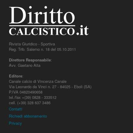
Rivista Giuridico - Sportiva
Reg. Trib. Salerno n. 18 del 05.10.2011
Direttore Responsabile
:
Avv. Gaetano Aita
Editore
:
Canale calcio di Vincenza Canale
Via Leonardo da Vinci n. 27 - 84025 - Eboli (SA)
P.IVA 04620490658
tel./fax +(39) 0828 - 333512
cell. (+39) 328 637 3486
Contatti
Richiedi abbonamento
Privacy