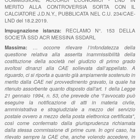
MERITO ALLA CONTROVERSIA SORTA CON IL
CALCIATORE J.D.N.Y., PUBBLICATA NEL C.U. 234/CAE-
LND del 18.2.2019.
Impugnazione istanza:
RECLAMO N°. 153 DELLA
SOCIETÀ SSD ACR MESSINA SSDARL
Massima:
… occorre rilevare l’infondatezza della
questione relativa alla asserita inammissibilità della
costituzione della società nel giudizio di primo grado
svoltosi dinanzi alla CAE sollevata dall’appellato. A
riguardo, ci si riporta a quanto già ampiamente sostenuto in
merito dalla CAE nel provvedimento gravato, la quale ha
ritenuto assorbente quanto disposto dall'art. 1 della Legge
21 gennaio 1994, n. 53, che prevede che “l’avvocato può
eseguire la notificazione di atti in materia civile,
amministrativa e stragiudiziale a mezzo del servizio
postale ovvero a mezzo della posta elettronica certificata",
così come confermato dalla giurisprudenza richiamata
dalla stessa commissione di prime cure. In ogni caso, ha
rilevato sempre la CAE che, anche volendo accedere, in