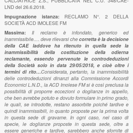
CALCIATRICE Z.S., PUBBLICATA NEL C.U. 348/CAE-
LND del 26.6.2018.
Impugnazione istanza:
RECLAMO N°. 2 DELLA
SOCIETÀ ACD IMOLESE FM
Massima:
Il reclamo è infondato, generico ed
inammissibile.… deve rilevarsi che
corretta è la decisione
della CAE laddove ha ritenuto in quella sede la
inammissibilità della costituzione della odierna
reclamante, essendo pervenute le controdeduzioni
della Società solo in data 29/05/2018, e cioè oltre i
termini di rito…
Considerata, pertanto, la inammissibilità
delle controdeduzioni dinanzi alla Commissione Accordi
Economici L.N.D., la ACD Imolese FM si è così preclusa la
possibilità di proporre eccezioni o doglianze in appello,
che ben avrebbe potuto e dovuto formulare in primo grado,
le quali, se introdotte, restano assorbite poiché tardive e
quindi inammissibili, in quanto proposte per la prima volta
in questa sede di gravame. In ogni caso, nel caso di
specie, le doglianze proposte in questa sede, oltre a
essere generiche e tardive, sarebbero anche sfornite di