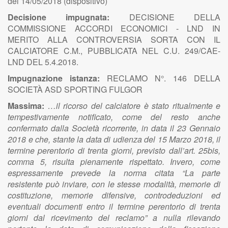
del 14/05/2018 (dispositivo)
Decisione impugnata:
DECISIONE DELLA
COMMISSIONE ACCORDI ECONOMICI - LND IN
MERITO ALLA CONTROVERSIA SORTA CON IL
CALCIATORE C.M., PUBBLICATA NEL C.U. 249/CAE-
LND DEL 5.4.2018.
Impugnazione istanza:
RECLAMO N°. 146 DELLA
SOCIETÀ ASD SPORTING FULGOR
Massima:
…il ricorso del calciatore è stato ritualmente e
tempestivamente notificato, come del resto anche
confermato dalla Società ricorrente, in data il 23 Gennaio
2018 e che, stante la data di udienza del 15 Marzo 2018, il
termine perentorio di trenta giorni, previsto dall’art. 25bis,
comma 5, risulta pienamente rispettato. Invero, come
espressamente prevede la norma citata “La parte
resistente può inviare, con le stesse modalità, memorie di
costituzione, memorie difensive, controdeduzioni ed
eventuali documenti entro il termine perentorio di trenta
giorni dal ricevimento del reclamo” a nulla rilevando