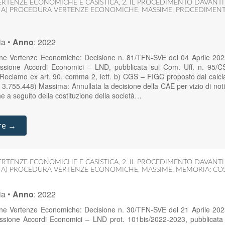
ERTENZE ECONOMICHE E CASISTICA
,
2. IL PROCEDIMENTO DAVANT
,
A) PROCEDURA VERTENZE ECONOMICHE
,
MASSIME
,
PROCEDIMENT
ia
•
Anno
:
2022
one Vertenze Economiche: Decisione n. 81/TFN-SVE del 04 Aprile 20
ssione Accordi Economici – LND, pubblicata sul Com. Uff. n. 95/C
Reclamo ex art. 90, comma 2, lett. b) CGS – FIGC proposto dal calciat
.755.448) Massima: Annullata la decisione della CAE per vizio di notific
che a seguito della costituzione della società…
re →
ERTENZE ECONOMICHE E CASISTICA
,
2. IL PROCEDIMENTO DAVANT
,
A) PROCEDURA VERTENZE ECONOMICHE
,
MASSIME
,
MEMORIA: CO
ia
•
Anno
:
2022
one Vertenze Economiche: Decisione n. 30/TFN-SVE del 21 Aprile 20
ssione Accordi Economici – LND prot. 101bis/2022-2023, pubblicata 