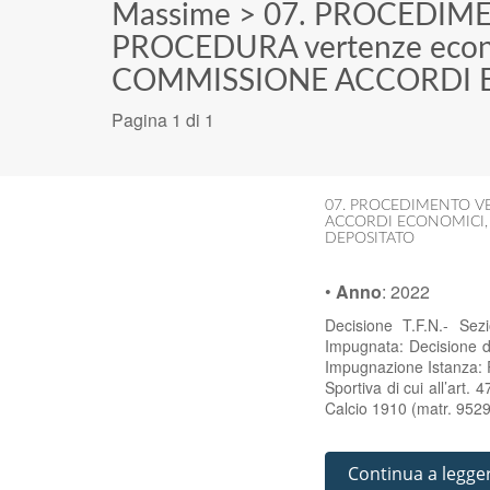
Massime
>
07. PROCEDIM
PROCEDURA vertenze eco
COMMISSIONE ACCORDI 
Pagina 1 di 1
07. PROCEDIMENTO V
ACCORDI ECONOMICI
DEPOSITATO
•
Anno
:
2022
Decisione T.F.N.- Se
Impugnata: Decisione 
Impugnazione Istanza: R
Sportiva di cui all’art
Calcio 1910 (matr. 952
Continua a legge