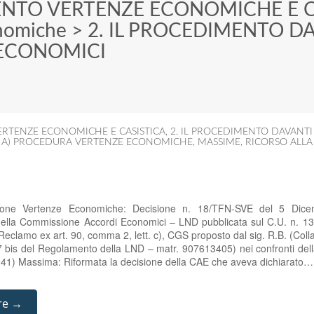
ENTO VERTENZE ECONOMICHE E C
nomiche
>
2. IL PROCEDIMENTO D
ECONOMICI
ERTENZE ECONOMICHE E CASISTICA
,
2. IL PROCEDIMENTO DAVANT
,
A) PROCEDURA VERTENZE ECONOMICHE
,
MASSIME
,
RICORSO ALLA
zione Vertenze Economiche: Decisione n. 18/TFN-SVE del 5 Di
della Commissione Accordi Economici – LND pubblicata sul C.U. n. 1
eclamo ex art. 90, comma 2, lett. c), CGS proposto dal sig. R.B. (Coll
. 47 bis del Regolamento della LND – matr. 907613405) nei confronti de
941) Massima: Riformata la decisione della CAE che aveva dichiarato…
re →