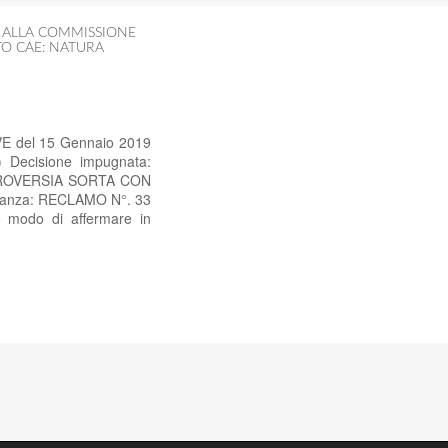
I ALLA COMMISSIONE
O CAE: NATURA
SVE del 15 Gennaio 2019
) Decisione impugnata:
ROVERSIA SORTA CON
tanza: RECLAMO N°. 33
modo di affermare in