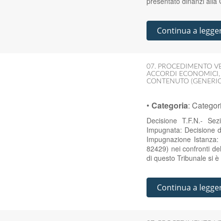
presentato dinanzi alla
Continua a legge
07. PROCEDIMENTO V
ACCORDI ECONOMICI
CONTENUTO (GENERIC
•
Categoria
:
Categor
Decisione T.F.N.- Se
Impugnata: Decisione d
Impugnazione Istanza: 
82429) nei confronti de
di questo Tribunale si è 
Continua a legge