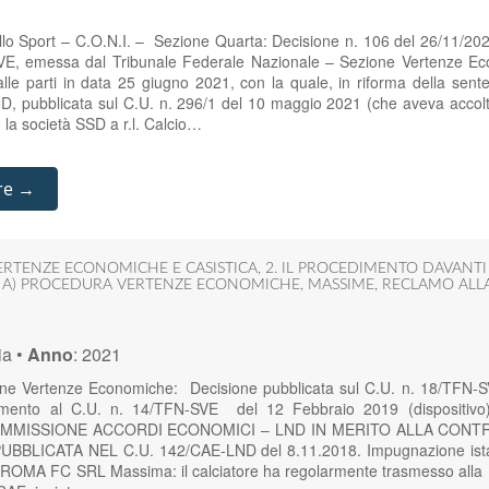
ello Sport – C.O.N.I. – Sezione Quarta: Decisione n. 106 del 26/11/20
VE, emessa dal Tribunale Federale Nazionale – Sezione Vertenze Ec
 alle parti in data 25 giugno 2021, con la quale, in riforma della se
, pubblicata sul C.U. n. 296/1 del 10 maggio 2021 (che aveva accolto
 la società SSD a r.l. Calcio…
re →
ERTENZE ECONOMICHE E CASISTICA
,
2. IL PROCEDIMENTO DAVANT
,
A) PROCEDURA VERTENZE ECONOMICHE
,
MASSIME
,
RECLAMO ALLA
ia
•
Anno
:
2021
ione Vertenze Economiche: Decisione pubblicata sul C.U. n. 18/TFN-
erimento al C.U. n. 14/TFN-SVE del 12 Febbraio 2019 (dispositivo
OMMISSIONE ACCORDI ECONOMICI – LND IN MERITO ALLA CONT
PUBBLICATA NEL C.U. 142/CAE-LND del 8.11.2018. Impugnazione is
MA FC SRL Massima: il calciatore ha regolarmente trasmesso alla Lu