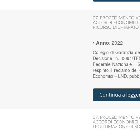
07. PROCEDIMENTO V
ACCORDI ECONOMICI
RICORSO DICHIARATO 
•
Anno
:
2022
Collegio di Garanzia d
Decisione n. 0094/TF
Federale Nazionale – S
respinto il reclamo del
Economici – LND, pubbli
Continua a legge
07. PROCEDIMENTO V
ACCORDI ECONOMICI
LEGITTIMAZIONE (RI