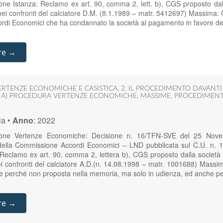
e Istanza: Reclamo ex art. 90, comma 2, lett. b), CGS proposto dalla
ei confronti del calciatore D.M. (8.1.1989 – matr. 5412697) Massima:
rdi Economici che ha condannato la società al pagamento in favore de
re →
ERTENZE ECONOMICHE E CASISTICA
,
2. IL PROCEDIMENTO DAVANT
,
A) PROCEDURA VERTENZE ECONOMICHE
,
MASSIME
,
PROCEDIMENT
ia
•
Anno
:
2022
zione Vertenze Economiche: Decisione n. 16/TFN-SVE del 25 No
della Commissione Accordi Economici – LND pubblicata sul C.U. n. 1
Reclamo ex art. 90, comma 2, lettera b), CGS proposto dalla socie
 confronti del calciatore A.D.(n. 14.08.1998 – matr. 1001688) Massim
ione perché non proposta nella memoria, ma solo in udienza, ed anche 
re →