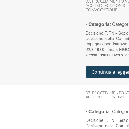
07. PROCEDIMENTO V
ACCORDI ECONOMICI
CONVOCAZIONE
•
Categoria
:
Categor
Decisione T.F.N.- Sezi
Decisione della Commi
Impugnazione Istanza: 
22.3.1988 – matr. FIGC 3
stessa, risulta invero, 
Continua a legge
07. PROCEDIMENTO V
ACCORDI ECONOMICI
•
Categoria
:
Categor
Decisione T.F.N.- Sezi
Decisione della Commi