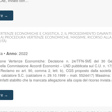
 CAE, inviato con…
re →
ERTENZE ECONOMICHE E CASISTICA
,
2. IL PROCEDIMENTO DAVANT
,
A) PROCEDURA VERTENZE ECONOMICHE
,
MASSIME
,
RICORSO ALLA
ITÀ)
ia
•
Anno
:
2022
zione Vertenze Economiche: Decisione n. 24/TFN-SVE del 30 G
ella Commissione Accordi Economici – LND pubblicata sul C.U. n. 1
Reclamo ex art. 90, comma 2, lett. b), CGS proposto dalla società P
l calciatore S.C. (calciatore n. 29.10.1999 – matr. 5524417) Massima:
infatti stabilito che la mancata allegazione alla copia del ricorso inviata
re →