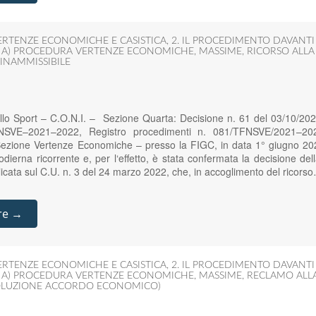
ERTENZE ECONOMICHE E CASISTICA
,
2. IL PROCEDIMENTO DAVANT
,
A) PROCEDURA VERTENZE ECONOMICHE
,
MASSIME
,
RICORSO ALLA
INAMMISSIBILE
ello Sport – C.O.N.I. – Sezione Quarta: Decisione n. 61 del 03/10/20
NSVE–2021–2022, Registro procedimenti n. 081/TFNSVE/2021–202
ezione Vertenze Economiche – presso la FIGC, in data 1° giugno 202
l‘odierna ricorrente e, per l‘effetto, è stata confermata la decisione d
cata sul C.U. n. 3 del 24 marzo 2022, che, in accoglimento del ricors
re →
ERTENZE ECONOMICHE E CASISTICA
,
2. IL PROCEDIMENTO DAVANT
,
A) PROCEDURA VERTENZE ECONOMICHE
,
MASSIME
,
RECLAMO ALLA
SOLUZIONE ACCORDO ECONOMICO)