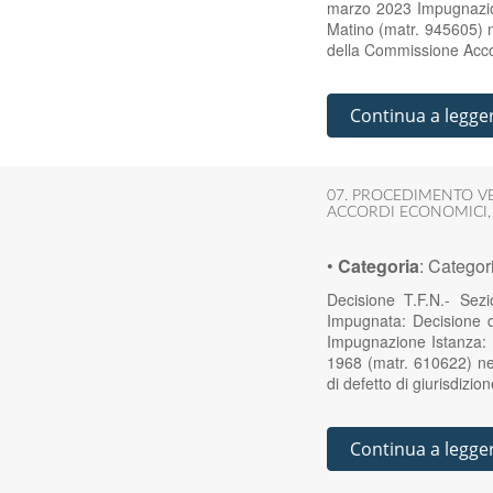
marzo 2023 Impugnazion
Matino (matr. 945605) n
della Commissione Acco
Continua a legge
07. PROCEDIMENTO V
ACCORDI ECONOMICI
•
Categoria
:
Categor
Decisione T.F.N.- Se
Impugnata: Decisione 
Impugnazione Istanza: 
1968 (matr. 610622) nei
di defetto di giurisdiz
Continua a legge