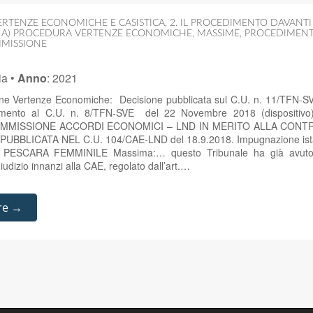
ERTENZE ECONOMICHE E CASISTICA
,
2. IL PROCEDIMENTO DAVANT
,
A) PROCEDURA VERTENZE ECONOMICHE
,
MASSIME
,
PROCEDIMENT
MMISSIONE
ia
•
Anno
:
2021
one Vertenze Economiche: Decisione pubblicata sul C.U. n. 11/TFN-
erimento al C.U. n. 8/TFN-SVE del 22 Novembre 2018 (dispositivo
OMMISSIONE ACCORDI ECONOMICI – LND IN MERITO ALLA CONT
 PUBBLICATA NEL C.U. 104/CAE-LND del 18.9.2018. Impugnazione is
ESCARA FEMMINILE Massima:… questo Tribunale ha già avuto 
giudizio innanzi alla CAE, regolato dall’art.…
re →