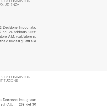
I ALLA COMMISSIONE
O: UDIENZA
22 Decisione Impugnata:
S del 24 febbraio 2022
ore A.M. (calciatore n.
a e rimessi gli atti alla
I ALLA COMMISSIONE
STITUZIONE
23 Decisione Impugnata:
sul C.U. n. 269 del 30