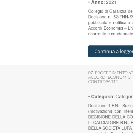
•
Anno
:
2021
Collegio di Garanzia d
Decisione n. 52/FNN-S
pubblicata e notificata
Accordi Economici – LND
ricorrente e condannato
Continua a legge
07. PROCEDIMENTO V
ACCORDI ECONOMICI
CONTROPARTE
•
Categoria
:
Categor
Decisione T.F.N.- Sez
(motivazioni) con rif
DECISIONE DELLA C
IL CALCIATORE B.N., 
DELLA SOCIETÀ LUPA RO