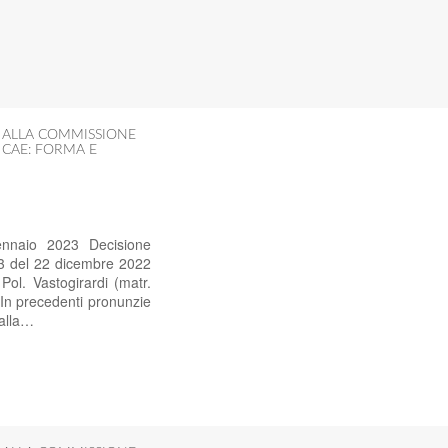
I ALLA COMMISSIONE
 CAE: FORMA E
ennaio 2023 Decisione
73 del 22 dicembre 2022
ol. Vastogirardi (matr.
 In precedenti pronunzie
 alla…