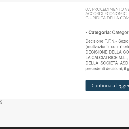
07. PROCEDIMENTO V
ACCORDI ECONOMICI
GIURIDICA DELLA CO
•
Categoria
:
Categor
Decisione T.F.N.- Sezi
(motivazioni) con rif
DECISIONE DELLA C
LA CALCIATRICE M.L.,
DELLA SOCIETÀ ASD P
precedenti decisioni, il 
Continua a legge
9