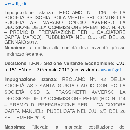
www.figc.it
Impugnazione Istanza:
RECLAMO
N°.
136
DELLA
SOCIETÀ
SS
ISCHIA
ISOLA
VERDE
SRL
CONTRO
LA
SOCIETÀ
AS
MARANO
CALCIO
AVVERSO
LA
DECISIONE
DELLA
COMMISSIONE
PREMI
(RIC.
N.
470
–
PREMIO
DI
PREPARAZIONE
PER
IL
CALCIATORE
CAPPA
MARCO),
PUBBLICATA
NEL
C.U.
6/E
DEL
26
GENNAIO
2017.
Massima:
La notifica alla società deve avvenire presso
l’indirizzo federale.
Decisione T.F.N.- Sezione Vertenze Economiche:
C.U.
n. 15/TFN del 12 Gennaio 2017
(motivazioni)
-
www.figc.it
Impugnazione Istanza:
RECLAMO N°. 42 DELLA
SOCIETÀ ASD SANTA GIUSTA CALCIO CONTRO LA
SOCIETÀ GSD G. FRASSINETTI AVVERSO LA
DECISIONE DELLA COMMISSIONE PREMI (RIC. N. 114
– PREMIO DI PREPARAZIONE PER IL CALCIATORE
CARTA MANUEL), PUBBLICATA NEL C.U. 2/E DEL 26
SETTEMBRE 2016.
Massima:
Rilevata la mancata costituzione del