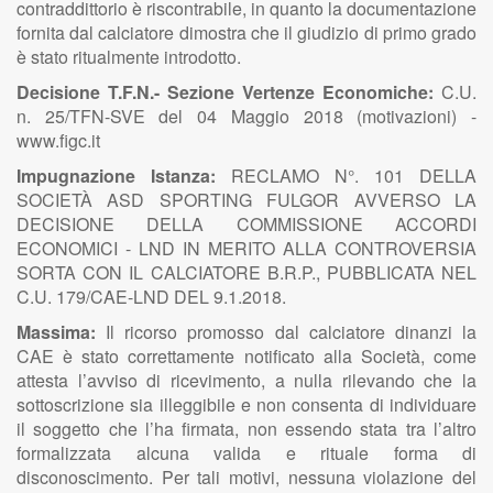
contraddittorio è riscontrabile, in quanto la documentazione
fornita dal calciatore dimostra che il giudizio di primo grado
è stato ritualmente introdotto.
Decisione T.F.N.- Sezione Vertenze Economiche:
C.U.
n. 25/TFN-SVE del 04 Maggio 2018 (motivazioni) -
www.figc.it
Impugnazione Istanza:
RECLAMO N°. 101 DELLA
SOCIETÀ ASD SPORTING FULGOR AVVERSO LA
DECISIONE DELLA COMMISSIONE ACCORDI
ECONOMICI - LND IN MERITO ALLA CONTROVERSIA
SORTA CON IL CALCIATORE B.R.P., PUBBLICATA NEL
C.U. 179/CAE-LND DEL 9.1.2018.
Massima:
Il ricorso promosso dal calciatore dinanzi la
CAE è stato correttamente notificato alla Società, come
attesta l’avviso di ricevimento, a nulla rilevando che la
sottoscrizione sia illeggibile e non consenta di individuare
il soggetto che l’ha firmata, non essendo stata tra l’altro
formalizzata alcuna valida e rituale forma di
disconoscimento. Per tali motivi, nessuna violazione del