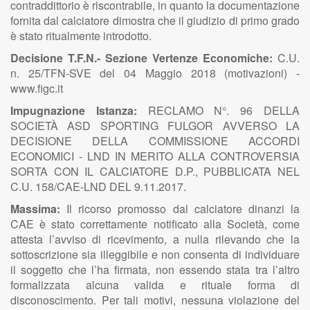
contraddittorio è riscontrabile, in quanto la documentazione
fornita dal calciatore dimostra che il giudizio di primo grado
è stato ritualmente introdotto.
Decisione T.F.N.- Sezione Vertenze Economiche:
C.U.
n. 25/TFN-SVE del 04 Maggio 2018 (motivazioni) -
www.figc.it
Impugnazione Istanza:
RECLAMO N°. 96 DELLA
SOCIETÀ ASD SPORTING FULGOR AVVERSO LA
DECISIONE DELLA COMMISSIONE ACCORDI
ECONOMICI - LND IN MERITO ALLA CONTROVERSIA
SORTA CON IL CALCIATORE D.P., PUBBLICATA NEL
C.U. 158/CAE-LND DEL 9.11.2017.
Massima:
Il ricorso promosso dal calciatore dinanzi la
CAE è stato correttamente notificato alla Società, come
attesta l’avviso di ricevimento, a nulla rilevando che la
sottoscrizione sia illeggibile e non consenta di individuare
il soggetto che l’ha firmata, non essendo stata tra l’altro
formalizzata alcuna valida e rituale forma di
disconoscimento. Per tali motivi, nessuna violazione del