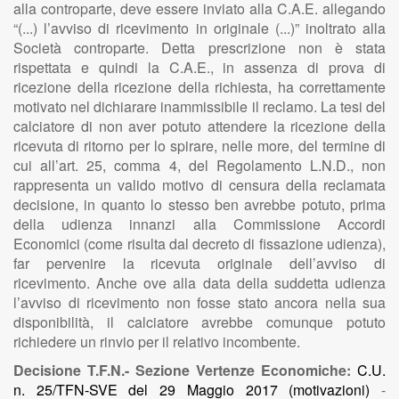
alla controparte, deve essere inviato alla C.A.E. allegando
“(...) l’avviso di ricevimento in originale (...)” inoltrato alla
Società controparte. Detta prescrizione non è stata
rispettata e quindi la C.A.E., in assenza di prova di
ricezione della ricezione della richiesta, ha correttamente
motivato nel dichiarare inammissibile il reclamo. La tesi del
calciatore di non aver potuto attendere la ricezione della
ricevuta di ritorno per lo spirare, nelle more, del termine di
cui all’art. 25, comma 4, del Regolamento L.N.D., non
rappresenta un valido motivo di censura della reclamata
decisione, in quanto lo stesso ben avrebbe potuto, prima
della udienza innanzi alla Commissione Accordi
Economici (come risulta dal decreto di fissazione udienza),
far pervenire la ricevuta originale dell’avviso di
ricevimento. Anche ove alla data della suddetta udienza
l’avviso di ricevimento non fosse stato ancora nella sua
disponibilità, il calciatore avrebbe comunque potuto
richiedere un rinvio per il relativo incombente.
Decisione T.F.N.- Sezione Vertenze Economiche:
C.U.
n. 25/TFN-SVE del 29 Maggio 2017
(motivazioni)
-