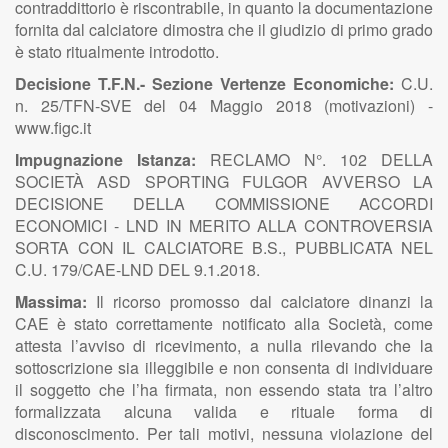
contraddittorio è riscontrabile, in quanto la documentazione
fornita dal calciatore dimostra che il giudizio di primo grado
è stato ritualmente introdotto.
Decisione T.F.N.- Sezione Vertenze Economiche:
C.U.
n. 25/TFN-SVE del 04 Maggio 2018 (motivazioni) -
www.figc.it
Impugnazione Istanza:
RECLAMO N°. 102 DELLA
SOCIETÀ ASD SPORTING FULGOR AVVERSO LA
DECISIONE DELLA COMMISSIONE ACCORDI
ECONOMICI - LND IN MERITO ALLA CONTROVERSIA
SORTA CON IL CALCIATORE B.S., PUBBLICATA NEL
C.U. 179/CAE-LND DEL 9.1.2018.
Massima:
Il ricorso promosso dal calciatore dinanzi la
CAE è stato correttamente notificato alla Società, come
attesta l’avviso di ricevimento, a nulla rilevando che la
sottoscrizione sia illeggibile e non consenta di individuare
il soggetto che l’ha firmata, non essendo stata tra l’altro
formalizzata alcuna valida e rituale forma di
disconoscimento. Per tali motivi, nessuna violazione del