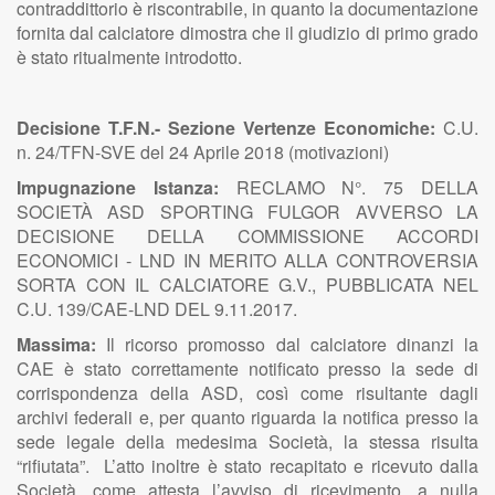
contraddittorio è riscontrabile, in quanto la documentazione
fornita dal calciatore dimostra che il giudizio di primo grado
è stato ritualmente introdotto.
Decisione T.F.N.- Sezione Vertenze Economiche:
C.U.
n. 24/TFN-SVE del 24 Aprile 2018 (motivazioni)
Impugnazione Istanza:
RECLAMO N°. 75 DELLA
SOCIETÀ ASD SPORTING FULGOR AVVERSO LA
DECISIONE DELLA COMMISSIONE ACCORDI
ECONOMICI - LND IN MERITO ALLA CONTROVERSIA
SORTA CON IL CALCIATORE G.V., PUBBLICATA NEL
C.U. 139/CAE-LND DEL 9.11.2017.
Massima:
Il ricorso promosso dal calciatore dinanzi la
CAE è stato correttamente notificato presso la sede di
corrispondenza della ASD, così come risultante dagli
archivi federali e, per quanto riguarda la notifica presso la
sede legale della medesima Società, la stessa risulta
“rifiutata”. L’atto inoltre è stato recapitato e ricevuto dalla
Società, come attesta l’avviso di ricevimento, a nulla