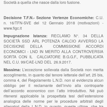
Società a quella che nasce dalla loro fusione.
Decisione T.F.N.- Sezione Vertenze Economiche:
C.U.
n. 16/TFN-SVE del 12 Gennaio 2018 (motivazioni) -
www.figc.it
Impugnazione Istanza:
RECLAMO N°. 34 DELLA
SOCIETÀ SSD ARL POTENZA CALCIO AVVERSO LA
DECISIONE DELLA COMMISSIONE ACCORDI
ECONOMICI - LND IN MERITO ALLA CONTROVERSIA
SORTA CON IL CALCIATORE B.G.G.F., PUBBLICATA
NEL C.U. 99/CAE-LND DEL 26.9.2017.
Massima:
L’eccezione sollevata dalla Società non merita
accoglimento, in quanto dal tenore letterale dell’art. 25 bis,
comma 4, del Regolamento L.N.D. non si evidenzia alcun
obbligo per il reclamante dell’invio alla controparte
dell’accordo economico con l’atto introduttivo. Né può
ritenersi applicabile la prospettata tesi dell’estensione
analogica delle norme per le procedure arbitrali degli
allenatori della L.N.D. in quanto, queste ultime, che tra