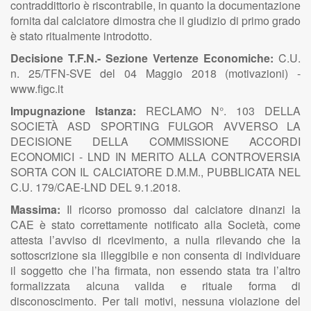
contraddittorio è riscontrabile, in quanto la documentazione
fornita dal calciatore dimostra che il giudizio di primo grado
è stato ritualmente introdotto.
Decisione T.F.N.- Sezione Vertenze Economiche:
C.U.
n. 25/TFN-SVE del 04 Maggio 2018 (motivazioni) -
www.figc.it
Impugnazione Istanza:
RECLAMO N°. 103 DELLA
SOCIETÀ ASD SPORTING FULGOR AVVERSO LA
DECISIONE DELLA COMMISSIONE ACCORDI
ECONOMICI - LND IN MERITO ALLA CONTROVERSIA
SORTA CON IL CALCIATORE D.M.M., PUBBLICATA NEL
C.U. 179/CAE-LND DEL 9.1.2018.
Massima:
Il ricorso promosso dal calciatore dinanzi la
CAE è stato correttamente notificato alla Società, come
attesta l’avviso di ricevimento, a nulla rilevando che la
sottoscrizione sia illeggibile e non consenta di individuare
il soggetto che l’ha firmata, non essendo stata tra l’altro
formalizzata alcuna valida e rituale forma di
disconoscimento. Per tali motivi, nessuna violazione del