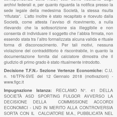
archivi federali e, per quanto riguarda la notifica presso la
sede legale della medesima Società, la stessa risulta
“rifiutata”. L’atto inoltre è stato recapitato e ricevuto dalla
Società, come attesta l’avviso di ricevimento, a nulla
rilevando che la sottoscrizione sia illeggibile e non
consenta di individuare il soggetto che l’abbia firmata, non
essendo stata tra l’altro formalizzata alcuna valida e rituale
forma di disconoscimento. Per tali motivi, nessuna
violazione del contraddittorio è riscontrabile, in quanto la
documentazione fornita dal calciatore dimostra che il
giudizio di primo grado è stato ritualmente introdotto.
Decisione T.F.N.- Sezione Vertenze Economiche:
C.U.
n. 16/TFN-SVE del 12 Gennaio 2018 (motivazioni) -
www.figc.it
Impugnazione Istanza:
RECLAMO N°. 41 DELLA
SOCIETÀ ASD SPORTING FULGOR AVVERSO LA
DECISIONE DELLA COMMISSIONE ACCORDI
ECONOMICI - LND IN MERITO ALLA CONTROVERSIA
SORTA CON IL CALCIATORE M.A., PUBBLICATA NEL