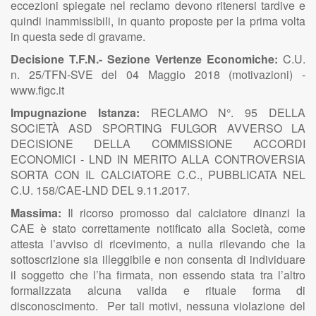
eccezioni spiegate nel reclamo devono ritenersi tardive e
quindi inammissibili, in quanto proposte per la prima volta
in questa sede di gravame.
Decisione T.F.N.- Sezione Vertenze Economiche:
C.U.
n. 25/TFN-SVE del 04 Maggio 2018 (motivazioni) -
www.figc.it
Impugnazione Istanza:
RECLAMO N°. 95 DELLA
SOCIETÀ ASD SPORTING FULGOR AVVERSO LA
DECISIONE DELLA COMMISSIONE ACCORDI
ECONOMICI - LND IN MERITO ALLA CONTROVERSIA
SORTA CON IL CALCIATORE C.C., PUBBLICATA NEL
C.U. 158/CAE-LND DEL 9.11.2017.
Massima:
Il ricorso promosso dal calciatore dinanzi la
CAE è stato correttamente notificato alla Società, come
attesta l’avviso di ricevimento, a nulla rilevando che la
sottoscrizione sia illeggibile e non consenta di individuare
il soggetto che l’ha firmata, non essendo stata tra l’altro
formalizzata alcuna valida e rituale forma di
disconoscimento. Per tali motivi, nessuna violazione del