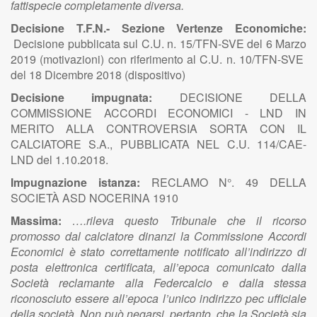
fattispecie completamente diversa.
Decisione T.F.N.- Sezione Vertenze Economiche:
Decisione pubblicata sul C.U. n. 15/TFN-SVE del 6 Marzo
2019 (motivazioni) con riferimento al C.U. n. 10/TFN-SVE
del 18 Dicembre 2018 (dispositivo)
Decisione impugnata:
DECISIONE DELLA
COMMISSIONE ACCORDI ECONOMICI - LND IN
MERITO ALLA CONTROVERSIA SORTA CON IL
CALCIATORE S.A., PUBBLICATA NEL C.U. 114/CAE-
LND del 1.10.2018.
Impugnazione istanza:
RECLAMO N°. 49 DELLA
SOCIETÀ ASD NOCERINA 1910
Massima:
….rileva questo Tribunale che il ricorso
promosso dal calciatore dinanzi la Commissione Accordi
Economici è stato correttamente notificato all’indirizzo di
posta elettronica certificata, all’epoca comunicato dalla
Società reclamante alla Federcalcio e dalla stessa
riconosciuto essere all’epoca l’unico indirizzo pec ufficiale
della società. Non può negarsi, pertanto, che la Società sia