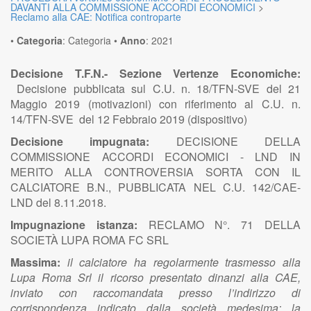
DAVANTI ALLA COMMISSIONE ACCORDI ECONOMICI
>
Reclamo alla CAE: Notifica controparte
•
Categoria
:
Categoria
•
Anno
:
2021
Decisione T.F.N.- Sezione Vertenze Economiche:
Decisione pubblicata sul C.U. n. 18/TFN-SVE del 21
Maggio 2019 (motivazioni) con riferimento al C.U. n.
14/TFN-SVE del 12 Febbraio 2019 (dispositivo)
Decisione impugnata:
DECISIONE DELLA
COMMISSIONE ACCORDI ECONOMICI - LND IN
MERITO ALLA CONTROVERSIA SORTA CON IL
CALCIATORE B.N., PUBBLICATA NEL C.U. 142/CAE-
LND del 8.11.2018.
Impugnazione istanza:
RECLAMO N°. 71 DELLA
SOCIETÀ LUPA ROMA FC SRL
Massima:
il calciatore ha regolarmente trasmesso alla
Lupa Roma Srl il ricorso presentato dinanzi alla CAE,
inviato con raccomandata presso l’indirizzo di
corrispondenza indicato dalla società medesima; la