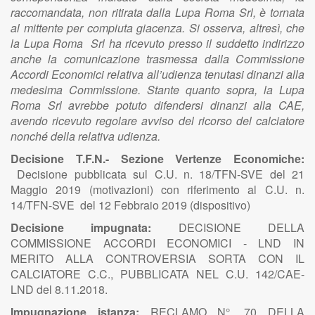
raccomandata, non ritirata dalla Lupa Roma Srl, è tornata
al mittente per compiuta giacenza. Si osserva, altresì, che
la Lupa Roma Srl ha ricevuto presso il suddetto indirizzo
anche la comunicazione trasmessa dalla Commissione
Accordi Economici relativa all’udienza tenutasi dinanzi alla
medesima Commissione. Stante quanto sopra, la Lupa
Roma Srl avrebbe potuto difendersi dinanzi alla CAE,
avendo ricevuto regolare avviso del ricorso del calciatore
nonché della relativa udienza.
Decisione T.F.N.- Sezione Vertenze Economiche:
Decisione pubblicata sul C.U. n. 18/TFN-SVE del 21
Maggio 2019 (motivazioni) con riferimento al C.U. n.
14/TFN-SVE del 12 Febbraio 2019 (dispositivo)
Decisione impugnata:
DECISIONE DELLA
COMMISSIONE ACCORDI ECONOMICI - LND IN
MERITO ALLA CONTROVERSIA SORTA CON IL
CALCIATORE C.C., PUBBLICATA NEL C.U. 142/CAE-
LND del 8.11.2018.
Impugnazione istanza:
RECLAMO N°. 70 DELLA