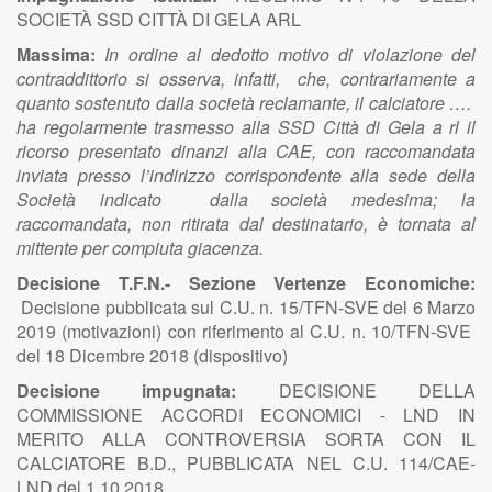
SOCIETÀ SSD CITTÀ DI GELA ARL
Massima:
In ordine al dedotto motivo di violazione del
contraddittorio si osserva, infatti, che, contrariamente a
quanto sostenuto dalla società reclamante, il calciatore ….
ha regolarmente trasmesso alla SSD Città di Gela a rl il
ricorso presentato dinanzi alla CAE, con raccomandata
inviata presso l’indirizzo corrispondente alla sede della
Società indicato dalla società medesima; la
raccomandata, non ritirata dal destinatario, è tornata al
mittente per compiuta giacenza.
Decisione T.F.N.- Sezione Vertenze Economiche:
Decisione pubblicata sul C.U. n. 15/TFN-SVE del 6 Marzo
2019 (motivazioni) con riferimento al C.U. n. 10/TFN-SVE
del 18 Dicembre 2018 (dispositivo)
Decisione impugnata:
DECISIONE DELLA
COMMISSIONE ACCORDI ECONOMICI - LND IN
MERITO ALLA CONTROVERSIA SORTA CON IL
CALCIATORE B.D., PUBBLICATA NEL C.U. 114/CAE-
LND del 1.10.2018.