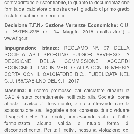
contraddittorio è riscontrabile, in quanto la documentazione
fornita dal calciatore dimostra che il giudizio di primo grado
è stato ritualmente introdotto.
Decisione T.F.N.- Sezione Vertenze Economiche:
C.U.
n. 25/TFN-SVE del 04 Maggio 2018 (motivazioni) -
www.figc.it
Impugnazione Istanza:
RECLAMO N°. 97 DELLA
SOCIETÀ ASD SPORTING FULGOR AVVERSO LA
DECISIONE DELLA COMMISSIONE ACCORDI
ECONOMICI - LND IN MERITO ALLA CONTROVERSIA
SORTA CON IL CALCIATORE B.G., PUBBLICATA NEL
C.U. 158/CAE-LND DEL 9.11.2017.
Massima:
Il ricorso promosso dal calciatore dinanzi la
CAE è stato correttamente notificato alla Società, come
attesta l’avviso di ricevimento, a nulla rilevando che la
sottoscrizione sia illeggibile e non consenta di individuare
il soggetto che l’ha firmata, non essendo stata tra l’altro
formalizzata alcuna valida e rituale forma di
disconoscimento. Per tali motivi, nessuna violazione del