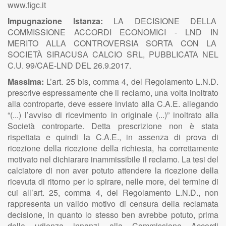
www.figc.it
Impugnazione Istanza:
LA DECISIONE DELLA
COMMISSIONE ACCORDI ECONOMICI - LND IN
MERITO ALLA CONTROVERSIA SORTA CON LA
SOCIETÀ SIRACUSA CALCIO SRL, PUBBLICATA NEL
C.U. 99/CAE-LND DEL 26.9.2017.
Massima:
L’art. 25 bis, comma 4, del Regolamento L.N.D.
prescrive espressamente che il reclamo, una volta inoltrato
alla controparte, deve essere inviato alla C.A.E. allegando
“(...) l’avviso di ricevimento in originale (...)” inoltrato alla
Società controparte. Detta prescrizione non è stata
rispettata e quindi la C.A.E., in assenza di prova di
ricezione della ricezione della richiesta, ha correttamente
motivato nel dichiarare inammissibile il reclamo. La tesi del
calciatore di non aver potuto attendere la ricezione della
ricevuta di ritorno per lo spirare, nelle more, del termine di
cui all’art. 25, comma 4, del Regolamento L.N.D., non
rappresenta un valido motivo di censura della reclamata
decisione, in quanto lo stesso ben avrebbe potuto, prima
della udienza innanzi alla Commissione Accordi