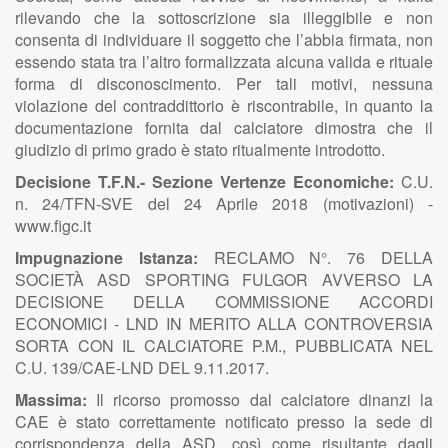
rilevando che la sottoscrizione sia illeggibile e non
consenta di individuare il soggetto che l’abbia firmata, non
essendo stata tra l’altro formalizzata alcuna valida e rituale
forma di disconoscimento. Per tali motivi, nessuna
violazione del contraddittorio è riscontrabile, in quanto la
documentazione fornita dal calciatore dimostra che il
giudizio di primo grado è stato ritualmente introdotto.
Decisione T.F.N.- Sezione Vertenze Economiche:
C.U.
n. 24/TFN-SVE del 24 Aprile 2018 (motivazioni) -
www.figc.it
Impugnazione Istanza:
RECLAMO N°. 76 DELLA
SOCIETÀ ASD SPORTING FULGOR AVVERSO LA
DECISIONE DELLA COMMISSIONE ACCORDI
ECONOMICI - LND IN MERITO ALLA CONTROVERSIA
SORTA CON IL CALCIATORE P.M., PUBBLICATA NEL
C.U. 139/CAE-LND DEL 9.11.2017.
Massima:
Il ricorso promosso dal calciatore dinanzi la
CAE è stato correttamente notificato presso la sede di
corrispondenza della ASD, così come risultante dagli