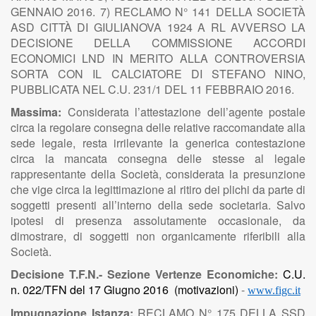
GENNAIO 2016. 7) RECLAMO N° 141 DELLA SOCIETÀ
ASD CITTÀ DI GIULIANOVA 1924 A RL AVVERSO LA
DECISIONE DELLA COMMISSIONE ACCORDI
ECONOMICI LND IN MERITO ALLA CONTROVERSIA
SORTA CON IL CALCIATORE DI STEFANO NINO,
PUBBLICATA NEL C.U. 231/1 DEL 11 FEBBRAIO 2016.
Massima:
Considerata l’attestazione dell’agente postale
circa la regolare consegna delle relative raccomandate alla
sede legale, resta irrilevante la generica contestazione
circa la mancata consegna delle stesse al legale
rappresentante della Società, considerata la presunzione
che vige circa la legittimazione al ritiro dei plichi da parte di
soggetti presenti all’interno della sede societaria. Salvo
ipotesi di presenza assolutamente occasionale, da
dimostrare, di soggetti non organicamente riferibili alla
Società.
Decisione T.F.N.- Sezione Vertenze Economiche:
C.U.
n. 022/TFN del 17 Giugno 2016
(motivazioni)
-
www.figc.it
Impugnazione Istanza:
RECLAMO N° 175 DELLA SSD