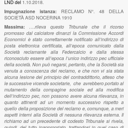
LND del
1.10.2018.
Impugnazione istanza:
RECLAMO N°. 48 DELLA
SOCIETÀ ASD NOCERINA 1910
Massima:
….rileva questo Tribunale che il ricorso
promosso dal calciatore dinanzi la Commissione Accordi
Economici è stato correttamente notificato all’indirizzo di
posta elettronica certificata, all’epoca comunicato dalla
Società reclamante alla Federcalcio e dalla stessa
riconosciuto essere all’epoca l’unico indirizzo pec ufficiale
della società. Non può negarsi, pertanto, che la Società sia
venuta a conoscenza del reclamo, e che non vi sia stata
alcuna lesione del principio del contraddittorio, atteso che
le successive vicende societarie, che avrebbero portato al
mutamento della compagine sociale ed alla modifica
dell’indirizzo pec, non possono avere alcuna rilevanza, in
quanto attinenti ad un momento successivo rispetto a
quello della proposizione del reclamo e, comunque, a meri
aspetti interni alla Società di nessuna rilevanza esterna. Il
richiamo ad un precedente di codesto Tribunale si rivela,
quindi, del tutto inappropriato, trattandosi in quel caso di