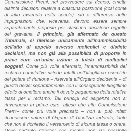
Commissione Premi, nel provvedere sul ricorso, emetta
distinte decisioni relative a ciascuna posizione (così come
di fatto avvenuto nella specie): ciò a differenza delle
impugnazioni che, viceversa, devono essere sempre
separatamente proposte per ciascuna decisione oggetto
del gravame.
Il principio, già affermato da questo
Tribunale, si riferisce unicamente all’inammissibilità
dell’atto di appello avverso molteplici e distinte
decisioni, ma non già alla possibilità di proporre in
prime cure un’unica azione a tutela di molteplici
soggetti.
Come più volte affermato, l’inammissibilità del
reclamo cumulativo risiede infatti nell’illegittimo esercizio
del potere di riunione – riservata all’Organo decidente – di
giudizi decisi separatamente, con il conseguente illegittimo
effetto di omettere anche il dovuto pagamento della relativa
tassa per il reclamo. Tali principi ed esigenze non si
rinvengono in prime cure, atteso che alla Commissione
Premi– come più volte precisato – non si può infatti
riconoscere natura di Organo di Giustizia federale, tanto
che non è richiesto il versamento di alcuna tassa o onere.
Deve pertanto ribadirsi che mentre non sia possibile