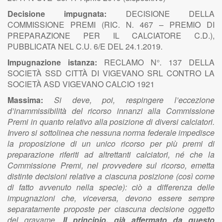
Decisione impugnata:
DECISIONE DELLA
COMMISSIONE PREMI (RIC. N. 467 – PREMIO DI
PREPARAZIONE PER IL CALCIATORE C.D.),
PUBBLICATA NEL C.U. 6/E DEL 24.1.2019.
Impugnazione istanza:
RECLAMO N°. 137 DELLA
SOCIETÀ SSD CITTÀ DI VIGEVANO SRL CONTRO LA
SOCIETÀ ASD VIGEVANO CALCIO 1921
Massima:
Si deve, poi, respingere l’eccezione
d’inammissibilità del ricorso innanzi alla Commissione
Premi in quanto relativo alla posizione di diversi calciatori.
Invero si sottolinea che nessuna norma federale impedisce
la proposizione di un unico ricorso per più premi di
preparazione riferiti ad altrettanti calciatori, né che la
Commissione Premi, nel provvedere sul ricorso, emetta
distinte decisioni relative a ciascuna posizione (così come
di fatto avvenuto nella specie): ciò a differenza delle
impugnazioni che, viceversa, devono essere sempre
separatamente proposte per ciascuna decisione oggetto
del gravame.
Il principio, già affermato da questo