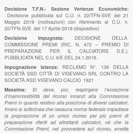
Decisione T.F.N.- Sezione Vertenze Economiche:
Decisione pubblicata sul C.U. n. 22/TFN-SVE del 21
Maggio 2019 (motivazioni) con riferimento al C.U. n.
20/TFN-SVE del 17 Aprile 2019 (dispositivo)
Decisione impugnata:
DECISIONE DELLA
COMMISSIONE PREMI (RIC. N. 472 – PREMIO DI
PREPARAZIONE PER IL CALCIATORE D.E.),
PUBBLICATA NEL C.U. 6/E DEL 24.1.2019.
Impugnazione istanza:
RECLAMO N°. 138 DELLA
SOCIETÀ SSD CITTÀ DI VIGEVANO SRL CONTRO LA
SOCIETÀ ASD VIGEVANO CALCIO 1921
Massima:
Si deve, poi, respingere l’eccezione
d’inammissibilità del ricorso innanzi alla Commissione
Premi in quanto relativo alla posizione di diversi calciatori.
Invero si sottolinea che nessuna norma federale impedisce
la proposizione di un unico ricorso per più premi di
preparazione riferiti ad altrettanti calciatori, né che la
Commissione Premi, nel provvedere sul ricorso, emetta