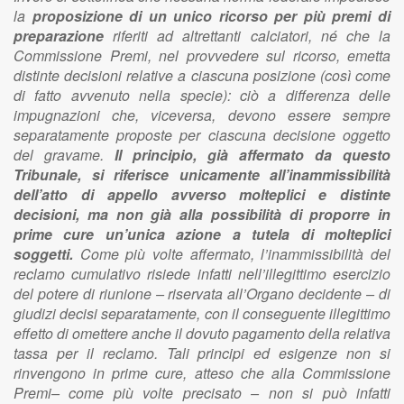
la
proposizione di un unico ricorso per più premi di
preparazione
riferiti ad altrettanti calciatori, né che la
Commissione Premi, nel provvedere sul ricorso, emetta
distinte decisioni relative a ciascuna posizione (così come
di fatto avvenuto nella specie): ciò a differenza delle
impugnazioni che, viceversa, devono essere sempre
separatamente proposte per ciascuna decisione oggetto
del gravame.
Il principio, già affermato da questo
Tribunale, si riferisce unicamente all’inammissibilità
dell’atto di appello avverso molteplici e distinte
decisioni, ma non già alla possibilità di proporre in
prime cure un’unica azione a tutela di molteplici
soggetti.
Come più volte affermato, l’inammissibilità del
reclamo cumulativo risiede infatti nell’illegittimo esercizio
del potere di riunione – riservata all’Organo decidente – di
giudizi decisi separatamente, con il conseguente illegittimo
effetto di omettere anche il dovuto pagamento della relativa
tassa per il reclamo. Tali principi ed esigenze non si
rinvengono in prime cure, atteso che alla Commissione
Premi– come più volte precisato – non si può infatti