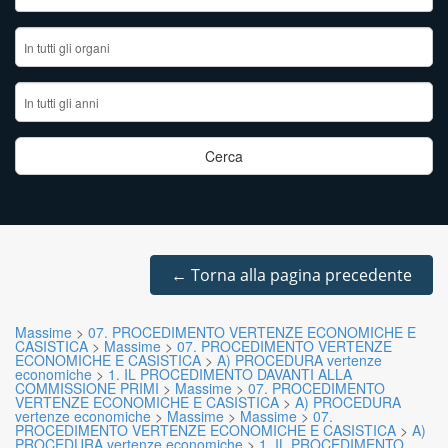
←
Torna alla pagina precedente
Massime
>
07. PROCEDIMENTO VERTENZE ECONOMICHE E
CASISTICA
>
Massime
>
07. PROCEDIMENTO VERTENZE
ECONOMICHE E CASISTICA
>
A) PROCEDURA vertenze
economiche
>
1. IL PROCEDIMENTO DAVANTI ALLA
COMMISSIONE PRIMI
>
Massime
>
07. PROCEDIMENTO
VERTENZE ECONOMICHE E CASISTICA
>
A) PROCEDURA
vertenze economiche
>
Massime
>
Massime
>
07.
PROCEDIMENTO VERTENZE ECONOMICHE E CASISTICA
>
A)
PROCEDURA vertenze economiche
>
1. IL PROCEDIMENTO