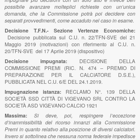
possibile avanzare molteplici richieste con un’unica
domanda, che la Commissione potrà poi decidere con
separati provvedimenti, come accaduto nel caso in esame.
Decisione T.F.N.- Sezione Vertenze Economiche:
Decisione pubblicata sul C.U. n. 22/TFN-SVE del 21
Maggio 2019 (motivazioni) con riferimento al C.U. n.
20/TFN-SVE del 17 Aprile 2019 (dispositivo)
Decisione impugnata:
DECISIONE DELLA
COMMISSIONE PREMI (RIC. N. 474 – PREMIO DI
PREPARAZIONE PER IL CALCIATORE D.S.E.),
PUBBLICATA NEL C.U. 6/E DEL 24.1.2019.
Impugnazione istanza:
RECLAMO N°. 139 DELLA
SOCIETÀ SSD CITTÀ DI VIGEVANO SRL CONTRO LA
SOCIETÀ ASD VIGEVANO CALCIO 1921
Massima:
Si deve, poi, respingere l’eccezione
d’inammissibilità del ricorso innanzi alla Commissione
Premi in quanto relativo alla posizione di diversi calciatori.
Invero si sottolinea che nessuna norma federale impedisce