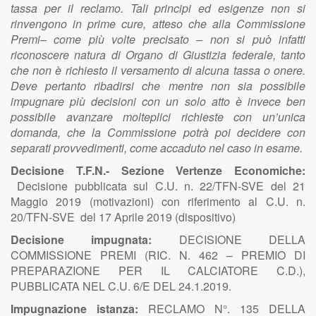
tassa per il reclamo. Tali principi ed esigenze non si
rinvengono in prime cure, atteso che alla Commissione
Premi– come più volte precisato – non si può infatti
riconoscere natura di Organo di Giustizia federale, tanto
che non è richiesto il versamento di alcuna tassa o onere.
Deve pertanto ribadirsi che mentre non sia possibile
impugnare più decisioni con un solo atto è invece ben
possibile avanzare molteplici richieste con un’unica
domanda, che la Commissione potrà poi decidere con
separati provvedimenti, come accaduto nel caso in esame.
Decisione T.F.N.- Sezione Vertenze Economiche:
Decisione pubblicata sul C.U. n. 22/TFN-SVE del 21
Maggio 2019 (motivazioni) con riferimento al C.U. n.
20/TFN-SVE del 17 Aprile 2019 (dispositivo)
Decisione impugnata:
DECISIONE DELLA
COMMISSIONE PREMI (RIC. N. 462 – PREMIO DI
PREPARAZIONE PER IL CALCIATORE C.D.),
PUBBLICATA NEL C.U. 6/E DEL 24.1.2019.
Impugnazione istanza:
RECLAMO N°. 135 DELLA