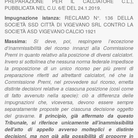
PREPARAZIONE PER IL CALCIATORE C.L.),
PUBBLICATA NEL C.U. 6/E DEL 24.1.2019.
Impugnazione istanza:
RECLAMO N°. 136 DELLA
SOCIETÀ SSD CITTÀ DI VIGEVANO SRL CONTRO LA
SOCIETÀ ASD VIGEVANO CALCIO 1921
Massima:
Si deve, poi, respingere l’eccezione
d’inammissibilità del ricorso innanzi alla Commissione
Premi in quanto relativo alla posizione di diversi calciatori.
Invero si sottolinea che nessuna norma federale impedisce
la proposizione di un unico ricorso per più premi di
preparazione riferiti ad altrettanti calciatori, né che la
Commissione Premi, nel provvedere sul ricorso, emetta
distinte decisioni relative a ciascuna posizione (così come
di fatto avvenuto nella specie): ciò a differenza delle
impugnazioni che, viceversa, devono essere sempre
separatamente proposte per ciascuna decisione oggetto
del gravame.
Il principio, già affermato da questo
Tribunale, si riferisce unicamente all’inammissibilità
dell’atto di appello avverso molteplici e distinte
decisioni, ma non già alla possibilità di proporre in