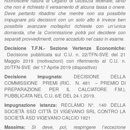
riconoscere natura di Organo di Giustizia federale, tanto
che non è richiesto il versamento di alcuna tassa o onere.
Deve pertanto ribadirsi che mentre non sia possibile
impugnare più decisioni con un solo atto è invece ben
possibile avanzare molteplici richieste con un’unica
domanda, che la Commissione potrà poi decidere con
separati provvedimenti, come accaduto nel caso in esame.
Decisione T.F.N.- Sezione Vertenze Economiche:
Decisione pubblicata sul C.U. n. 22/TFN-SVE del 21
Maggio 2019 (motivazioni) con riferimento al C.U. n.
20/TFN-SVE del 17 Aprile 2019 (dispositivo)
Decisione impugnata:
DECISIONE DELLA
COMMISSIONE PREMI (RIC. N. 481 – PREMIO DI
PREPARAZIONE PER IL CALCIATORE F.M.),
PUBBLICATA NEL C.U. 6/E DEL 24.1.2019.
Impugnazione istanza:
RECLAMO N°. 140 DELLA
SOCIETÀ SSD CITTÀ DI VIGEVANO SRL CONTRO LA
SOCIETÀ ASD VIGEVANO CALCIO 1921
Massima:
Si deve, poi, respingere l’eccezione