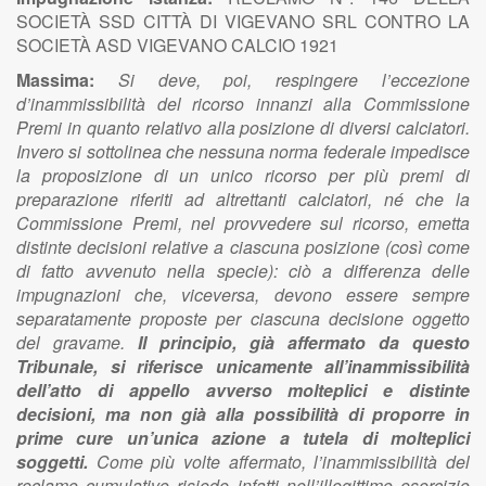
SOCIETÀ SSD CITTÀ DI VIGEVANO SRL CONTRO LA
SOCIETÀ ASD VIGEVANO CALCIO 1921
Massima:
Si deve, poi, respingere l’eccezione
d’inammissibilità del ricorso innanzi alla Commissione
Premi in quanto relativo alla posizione di diversi calciatori.
Invero si sottolinea che nessuna norma federale impedisce
la proposizione di un unico ricorso per più premi di
preparazione riferiti ad altrettanti calciatori, né che la
Commissione Premi, nel provvedere sul ricorso, emetta
distinte decisioni relative a ciascuna posizione (così come
di fatto avvenuto nella specie): ciò a differenza delle
impugnazioni che, viceversa, devono essere sempre
separatamente proposte per ciascuna decisione oggetto
del gravame.
Il principio, già affermato da questo
Tribunale, si riferisce unicamente all’inammissibilità
dell’atto di appello avverso molteplici e distinte
decisioni, ma non già alla possibilità di proporre in
prime cure un’unica azione a tutela di molteplici
soggetti.
Come più volte affermato, l’inammissibilità del
reclamo cumulativo risiede infatti nell’illegittimo esercizio