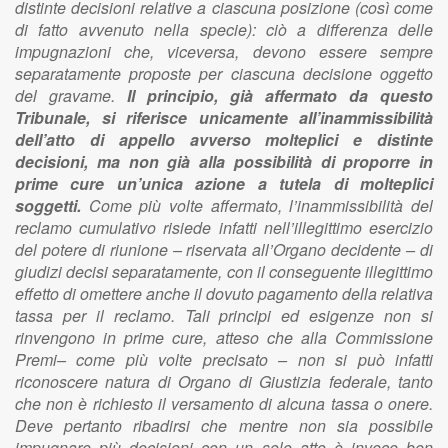
distinte decisioni relative a ciascuna posizione (così come
di fatto avvenuto nella specie): ciò a differenza delle
impugnazioni che, viceversa, devono essere sempre
separatamente proposte per ciascuna decisione oggetto
del gravame.
Il principio, già affermato da questo
Tribunale, si riferisce unicamente all’inammissibilità
dell’atto di appello avverso molteplici e distinte
decisioni, ma non già alla possibilità di proporre in
prime cure un’unica azione a tutela di molteplici
soggetti.
Come più volte affermato, l’inammissibilità del
reclamo cumulativo risiede infatti nell’illegittimo esercizio
del potere di riunione – riservata all’Organo decidente – di
giudizi decisi separatamente, con il conseguente illegittimo
effetto di omettere anche il dovuto pagamento della relativa
tassa per il reclamo. Tali principi ed esigenze non si
rinvengono in prime cure, atteso che alla Commissione
Premi– come più volte precisato – non si può infatti
riconoscere natura di Organo di Giustizia federale, tanto
che non è richiesto il versamento di alcuna tassa o onere.
Deve pertanto ribadirsi che mentre non sia possibile
impugnare più decisioni con un solo atto è invece ben