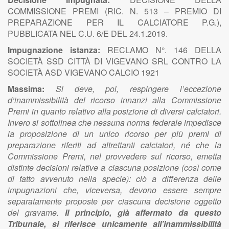
COMMISSIONE PREMI (RIC. N. 513 – PREMIO DI
PREPARAZIONE PER IL CALCIATORE P.G.),
PUBBLICATA NEL C.U. 6/E DEL 24.1.2019.
Impugnazione istanza:
RECLAMO N°. 146 DELLA
SOCIETÀ SSD CITTÀ DI VIGEVANO SRL CONTRO LA
SOCIETÀ ASD VIGEVANO CALCIO 1921
Massima:
Si deve, poi, respingere l’eccezione
d’inammissibilità del ricorso innanzi alla Commissione
Premi in quanto relativo alla posizione di diversi calciatori.
Invero si sottolinea che nessuna norma federale impedisce
la proposizione di un unico ricorso per più premi di
preparazione riferiti ad altrettanti calciatori, né che la
Commissione Premi, nel provvedere sul ricorso, emetta
distinte decisioni relative a ciascuna posizione (così come
di fatto avvenuto nella specie): ciò a differenza delle
impugnazioni che, viceversa, devono essere sempre
separatamente proposte per ciascuna decisione oggetto
del gravame.
Il principio, già affermato da questo
Tribunale, si riferisce unicamente all’inammissibilità