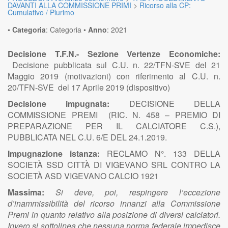
DAVANTI ALLA COMMISSIONE PRIMI
>
Ricorso alla CP:
Cumulativo / Plurimo
•
Categoria
:
Categoria
•
Anno
:
2021
Decisione T.F.N.- Sezione Vertenze Economiche:
Decisione pubblicata sul C.U. n. 22/TFN-SVE del 21
Maggio 2019 (motivazioni) con riferimento al C.U. n.
20/TFN-SVE del 17 Aprile 2019 (dispositivo)
Decisione impugnata:
DECISIONE DELLA
COMMISSIONE PREMI (RIC. N. 458 – PREMIO DI
PREPARAZIONE PER IL CALCIATORE C.S.),
PUBBLICATA NEL C.U. 6/E DEL 24.1.2019.
Impugnazione istanza:
RECLAMO N°. 133 DELLA
SOCIETÀ SSD CITTÀ DI VIGEVANO SRL CONTRO LA
SOCIETÀ ASD VIGEVANO CALCIO 1921
Massima:
Si deve, poi, respingere l’eccezione
d’inammissibilità del ricorso innanzi alla Commissione
Premi in quanto relativo alla posizione di diversi calciatori.
Invero si sottolinea che nessuna norma federale impedisce