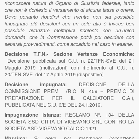
riconoscere natura di Organo di Giustizia federale, tanto
che non è richiesto il versamento di alcuna tassa o onere.
Deve pertanto ribadirsi che mentre non sia possibile
impugnare più decisioni con un solo atto è invece ben
possibile avanzare molteplici richieste con un’unica
domanda, che la Commissione potrà poi decidere con
separati provvedimenti, come accaduto nel caso in esame.
Decisione T.F.N.- Sezione Vertenze Economiche:
Decisione pubblicata sul C.U. n. 22/TFN-SVE del 21
Maggio 2019 (motivazioni) con riferimento al C.U. n.
20/TFN-SVE del 17 Aprile 2019 (dispositivo)
Decisione impugnata:
DECISIONE DELLA
COMMISSIONE PREMI (RIC. N. 459 – PREMIO DI
PREPARAZIONE PER IL CALCIATORE C.A.),
PUBBLICATA NEL C.U. 6/E DEL 24.1.2019.
Impugnazione istanza:
RECLAMO N°. 134 DELLA
SOCIETÀ SSD CITTÀ DI VIGEVANO SRL CONTRO LA
SOCIETÀ ASD VIGEVANO CALCIO 1921
Massima:
Si deve, poi, respingere l’eccezione