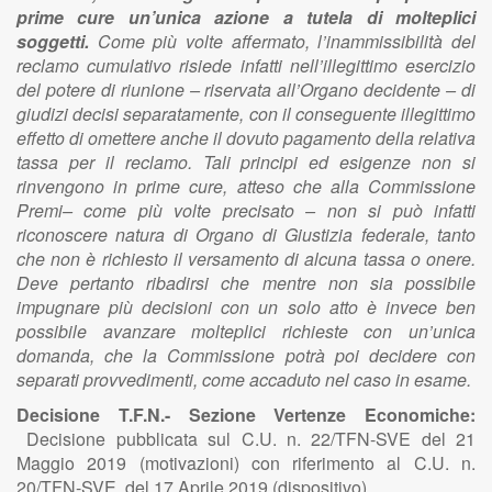
prime cure un’unica azione a tutela di molteplici
soggetti.
Come più volte affermato, l’inammissibilità del
reclamo cumulativo risiede infatti nell’illegittimo esercizio
del potere di riunione – riservata all’Organo decidente – di
giudizi decisi separatamente, con il conseguente illegittimo
effetto di omettere anche il dovuto pagamento della relativa
tassa per il reclamo. Tali principi ed esigenze non si
rinvengono in prime cure, atteso che alla Commissione
Premi– come più volte precisato – non si può infatti
riconoscere natura di Organo di Giustizia federale, tanto
che non è richiesto il versamento di alcuna tassa o onere.
Deve pertanto ribadirsi che mentre non sia possibile
impugnare più decisioni con un solo atto è invece ben
possibile avanzare molteplici richieste con un’unica
domanda, che la Commissione potrà poi decidere con
separati provvedimenti, come accaduto nel caso in esame.
Decisione T.F.N.- Sezione Vertenze Economiche:
Decisione pubblicata sul C.U. n. 22/TFN-SVE del 21
Maggio 2019 (motivazioni) con riferimento al C.U. n.
20/TFN-SVE del 17 Aprile 2019 (dispositivo)