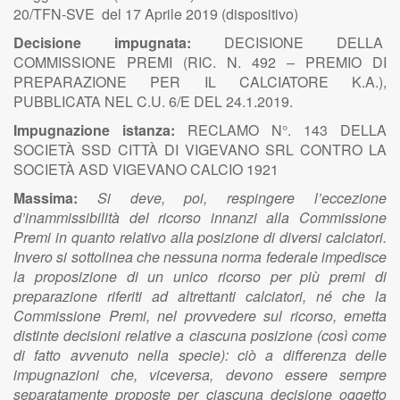
20/TFN-SVE del 17 Aprile 2019 (dispositivo)
Decisione impugnata:
DECISIONE DELLA
COMMISSIONE PREMI (RIC. N. 492 – PREMIO DI
PREPARAZIONE PER IL CALCIATORE K.A.),
PUBBLICATA NEL C.U. 6/E DEL 24.1.2019.
Impugnazione istanza:
RECLAMO N°. 143 DELLA
SOCIETÀ SSD CITTÀ DI VIGEVANO SRL CONTRO LA
SOCIETÀ ASD VIGEVANO CALCIO 1921
Massima:
Si deve, poi, respingere l’eccezione
d’inammissibilità del ricorso innanzi alla Commissione
Premi in quanto relativo alla posizione di diversi calciatori.
Invero si sottolinea che nessuna norma federale impedisce
la proposizione di un unico ricorso per più premi di
preparazione riferiti ad altrettanti calciatori, né che la
Commissione Premi, nel provvedere sul ricorso, emetta
distinte decisioni relative a ciascuna posizione (così come
di fatto avvenuto nella specie): ciò a differenza delle
impugnazioni che, viceversa, devono essere sempre
separatamente proposte per ciascuna decisione oggetto