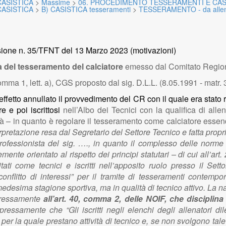
ASISTICA
>
Massime
>
06. PROCEDIMENTO TESSERAMENTI E CAS
ASISTICA
>
B) CASISTICA tesseramenti
>
TESSERAMENTO - da allenator
ione n. 35/TFNT del 13 Marzo 2023 (motivazioni)
 del tesseramento del calciatore
emesso dal Comitato Region
mma 1, lett. a), CGS proposto dal sig. D.L.L. (8.05.1991 - matr.
 l’effetto annullato il provvedimento del CR con il quale era stat
e e poi iscrittosi
nell’Albo dei Tecnici con la qualifica di al
 – in quanto è regolare il tesseramento come calciatore essendo 
terpretazione resa dal Segretario del Settore Tecnico e fatta p
ofessionista del sig. …., in quanto il complesso delle norme re
ente orientato al rispetto dei principi statutari – di cui all’art.
litati come tecnici e iscritti nell’apposito ruolo presso il Se
 “conflitto di interessi” per il tramite di tesseramenti contem
medesima stagione sportiva, ma in qualità di tecnico attivo. La 
spressamente
all’art. 40, comma 2, delle NOIF, che disciplina 
pressamente che “Gli iscritti negli elenchi degli allenatori di
età per la quale prestano attività di tecnico e, se non svolgono tal