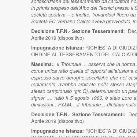
sottoscrizione del tesseramento da calciatore non
in primis sospeso dall’Albo dei Tecnici presso il 
società sportiva – e inoltre, trovandosi libero d
Società FC Verbano Calcio aveva provveduto, in da
Decisione T.F.N.- Sezione Tesseramenti:
Deci
Aprile 2019 (dispositivo)
Impugnazione istanza:
RICHIESTA DI GIUDI
ORDINE AL TESSERAMENTO DEL CALCIATORE B
Massima:
.. il Tribunale … osserva che la norma r
come unica ratio quella di opporsi all’elusione d
espresso salvo deroghe specifiche che nel caso 
reclamante, avrebbe arbitrato nella stessa stag
stesso campionato (gir. Q), determinando un pales
signor …. nato il 5 agosto 1996, è stato Loro 
dimissioni…P.Q.M….Il Tribunale …dichiara nullo e 
Decisione T.F.N.- Sezione Tesseramenti:
Dec
Aprile 2019 (dispositivo)
Impugnazione istanza:
RICHIESTA DI GIUDI