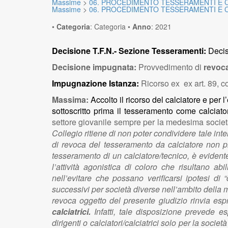
Massime
>
06. PROCEDIMENTO TESSERAMENTI E C
Massime
>
06. PROCEDIMENTO TESSERAMENTI E C
•
Categoria
:
Categoria
•
Anno
:
2021
Decisione T.F.N.- Sezione Tesseramenti:
Decis
Decisione impugnata:
Provvedimento di
revoca
Impugnazione Istanza:
Ricorso ex ex art. 89, co
Massima:
Accolto il ricorso del calciatore e per
sottoscritto prima il tesseramento come calciator
settore giovanile sempre per la medesima società
Collegio ritiene di non poter condividere tale in
di revoca del tesseramento da calciatore non pr
tesseramento di un calciatore/tecnico, è evidentem
l’attività agonistica di coloro che risultano abi
nell’evitare che possano verificarsi ipotesi di
successivi per società diverse nell’ambito della 
revoca oggetto del presente giudizio rinvia e
calciatrici.
Infatti, tale disposizione prevede es
dirigenti o calciatori/calciatrici solo per la soci