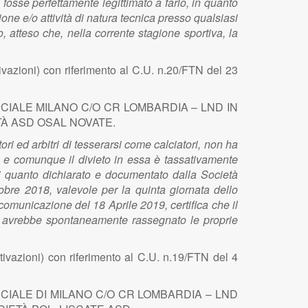
fosse perfettamente legittimato a farlo, in quanto
one e/o attività di natura tecnica presso qualsiasi
, atteso che, nella corrente stagione sportiva, la
vazioni) con riferimento al C.U. n.20/FTN del 23
CIALE MILANO C/O CR LOMBARDIA – LND IN
ETÀ ASD OSAL NOVATE.
ori ed arbitri di tesserarsi come calciatori, non ha
nti e comunque il divieto in essa è tassativamente
di quanto dichiarato e documentato dalla Società
obre 2018, valevole per la quinta giornata dello
comunicazione del 18 Aprile 2019, certifica che il
ui avrebbe spontaneamente rassegnato le proprie
vazioni) con riferimento al C.U. n.19/FTN del 4
CIALE DI MILANO C/O CR LOMBARDIA – LND