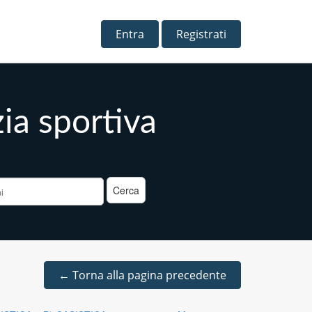
Entra
Registrati
zia sportiva
a
←
Torna alla pagina precedente