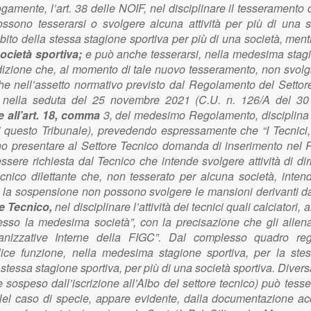
logamente, l’art. 38 delle NOIF, nel disciplinare il tesserament
ossono tesserarsi o svolgere alcuna attività per più di una so
mbito della stessa stagione sportiva per più di una società, men
ocietà sportiva;
e può anche tesserarsi, nella medesima stagio
condizione che, al momento di tale nuovo tesseramento, non svolg
nche nell’assetto normativo previsto dal Regolamento del Settor
le, nella seduta del 25 novembre 2021 (C.U. n. 126/A del 3
 all’art. 18, comma
3, del medesimo Regolamento, disciplina l
i questo Tribunale), prevedendo espressamente che “I Tecnici, p
vono presentare al Settore Tecnico domanda di inserimento nel 
sere richiesta dal Tecnico che intende svolgere attività di diri
cnico dilettante che, non tesserato per alcuna società, intenda 
o la sospensione non possono svolgere le mansioni derivanti dal
re Tecnico,
nel disciplinare l’attività dei tecnici quali calciatori
sso la medesima società”, con la precisazione che gli allenator
nizzative Interne della FIGC”. Dal complesso quadro reg
lice funzione, nella medesima stagione sportiva, per la ste
a stessa stagione sportiva, per più di una società sportiva. Diver
 sospeso dall’iscrizione all’Albo del settore tecnico) può tesser
el caso di specie, appare evidente, dalla documentazione acqu