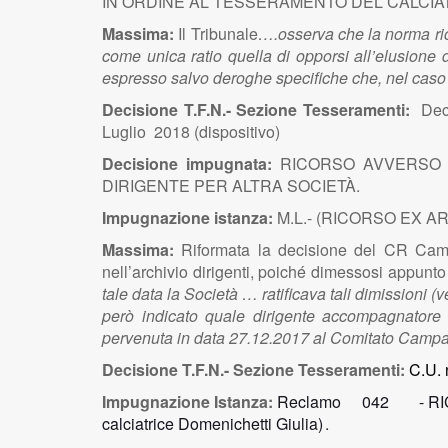
IN ORDINE AL TESSERAMENTO DEL CALCIATORE
Massima:
Il Tribunale
….osserva che la norma rich
come unica ratio quella di opporsi all’elusione d
espresso salvo deroghe specifiche che, nel caso 
Decisione T.F.N.- Sezione Tesseramenti:
Dec
Luglio 2018 (dispositivo)
Decisione impugnata:
RICORSO AVVERSO 
DIRIGENTE PER ALTRA SOCIETÀ.
Impugnazione istanza:
M.L.- (RICORSO EX AR
Massima:
Riformata la decisione
del CR Campa
nell’archivio dirigenti, poiché dimessosi appunto
tale data la Società … ratificava tali dimissioni 
però indicato quale dirigente accompagnatore d
pervenuta in data 27.12.2017 al Comitato Camp
Decisione T.F.N.- Sezione Tesseramenti:
C.U. 
Impugnazione Istanza:
Reclamo
042
-
R
calciatrice Domenichetti Giulia
)
.