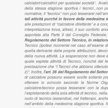
calciatori/calciatrici per qualsiasi società”. Ana
della stessa stagione sportiva i tecnici...non p
normative, il “tecnico” non può tesserarsi nell’a
tali attività purché in favore della medesima s
alle prestazioni di “calciatore dilettante” e a 
interpretazione trova, altresì, il suo conforto a
apportata alla Parte II dal Consiglio Federa
Regolamento del Settore Tecnico, in relazione
Tecnico (ipotesi ricorrente nel caso all’esame d
quella derivante dalle proprie attribuzioni, de
della nuova attività. La sospensione non deve es
quale espleta attività di Tecnico, nonché dal te
precisazione che “I Tecnici che abbiano ottenut
2)”. Inoltre,
l’art. 36 del Regolamento del Setto
di calciatore possono essere svolte soltanto pre
ottenere lo svincolo secondo le Norme Orga
calciatore/tecnico possa tesserarsi con la dup
l’espletamento della sola attività di tecnico, nell
ruolo di tecnico (essendosi, nel frattempo, anche
nell’ambito della medesima stagione sportiva. N