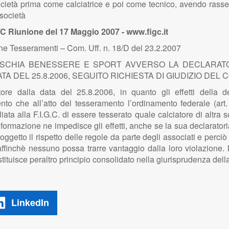
cietà prima come calciatrice e poi come tecnico, avendo rasseg
 società
/C Riunione del 17 Maggio 2007 - www.figc.it
e Tesseramenti – Com. Uff. n. 18/D del 23.2.2007
S.D. ISCHIA BENESSERE E SPORT AVVERSO LA DECLAR
 DATA DEL 25.8.2006, SEGUITO RICHIESTA DI GIUDIZIO DE
ore dalla data del 25.8.2006, in quanto gli effetti della d
nto che all’atto del tesseramento l’ordinamento federale (ar
liata alla F.I.G.C. di essere tesserato quale calciatore di altra s
ua formazione ne impedisce gli effetti, anche se la sua declarat
tto il rispetto delle regole da parte degli associati e perciò stess
finchè nessuno possa trarre vantaggio dalla loro violazione. L’ef
ostituisce peraltro principio consolidato nella giurisprudenza del
LinkedIn