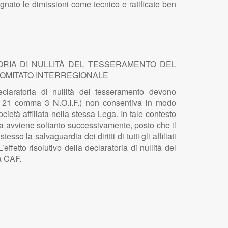
nato le dimissioni come tecnico e ratificate ben
ATORIA DI NULLITÀ DEL TESSERAMENTO DEL
L COMITATO INTERREGIONALE
eclaratoria di nullità del tesseramento devono
t. 21 comma 3 N.O.I.F.) non consentiva in modo
ocietà affiliata nella stessa Lega. In tale contesto
oria avviene soltanto successivamente, posto che il
o la salvaguardia dei diritti di tutti gli affiliati
fetto risolutivo della declaratoria di nullità del
la CAF.