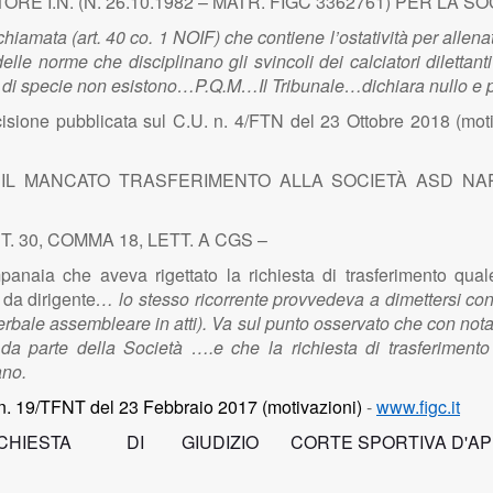
 I.N. (N. 26.10.1982 – MATR. FIGC 3362761) PER LA SO
iamata (art. 40 co. 1 NOIF) che contiene l’ostatività per allenato
elle norme che disciplinano gli svincoli dei calciatori diletta
di specie non esistono…P.Q.M…Il Tribunale…dichiara nullo e priv
isione pubblicata sul C.U. n. 4/FTN del 23 Ottobre 2018 (moti
IL MANCATO TRASFERIMENTO ALLA SOCIETÀ ASD NA
T. 30, COMMA 18, LETT. A CGS –
naia che aveva rigettato la richiesta di trasferimento quale 
 da dirigente
… lo stesso ricorrente provvedeva a dimettersi con 
(verbale assembleare in atti). Va sul punto osservato che con not
a parte della Società ….e che la richiesta di trasferimento
ano.
n. 19/TFNT del 23 Febbraio 2017 (motivazioni)
-
www.figc.it
ICHIESTA DI GIUDIZIO CORTE SPORTIVA D'AP