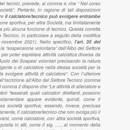
o dei tecnici, prevede, al comma 4, che “ Nel corso
cietà”. Pertanto, in ragione di tali disposizioni
tre
il calciatore/tecnico può svolgere entrambe
ne sportiva, per altra Società, ma limitatamente
a più alcuna funzione di tecnico. Questa corretta
e Tecnico, in particolare a seguito della modifica
0 novembre 2021). Nello specifico,
l’art. 35 del
a “sospensione volontaria” dall’Albo del Settore
er poter espletare attività calcistica diversa da
Ruolo dei Sospesi volontari precisando la natura
gente o di calciatore nella stessa società per la
svolgere attività di calciatore”. Con l’ulteriore
l’iscrizione all’Albo del Settore Tecnico (comma
, al comma 2 dispone che “Le attività di allenatore e
i “tesserati quali calciatori dilettanti, possono
olamentare appare evidente, quindi, come il
ssa società sportiva; essendo, invece, preclusa
samente, il calciatore/tecnico che non svolga più il
arsi, come calciatore, con altra società sportiva,
isita in atti, come il sig. …., al momento della