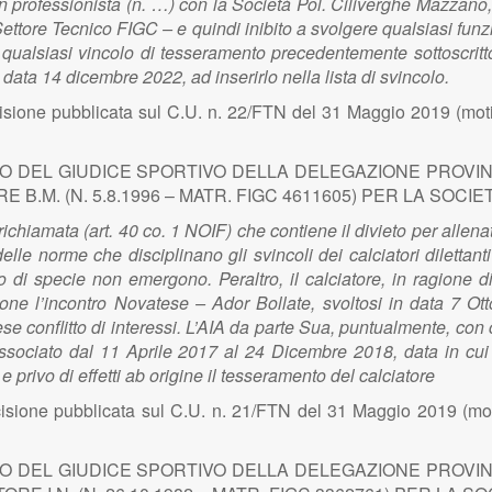
 professionista (n. …) con la Società Pol. Ciliverghe Mazzano, 
Settore Tecnico FIGC – e quindi inibito a svolgere qualsiasi funzi
a qualsiasi vincolo di tesseramento precedentemente sottoscritto
ta 14 dicembre 2022, ad inserirlo nella lista di svincolo.
sione pubblicata sul C.U. n. 22/FTN del 31 Maggio 2019 (moti
ZIO DEL GIUDICE SPORTIVO DELLA DELEGAZIONE PROVIN
.M. (N. 5.8.1996 – MATR. FIGC 4611605) PER LA SOCI
ichiamata (art. 40 co. 1 NOIF) che contiene il divieto per allenat
elle norme che disciplinano gli svincoli dei calciatori diletta
di specie non emergono. Peraltro, il calciatore, in ragione 
ione l’incontro Novatese – Ador Bollate, svoltosi in data 7 Ott
e conflitto di interessi. L’AIA da parte Sua, puntualmente, con 
associato dal 11 Aprile 2017 al 24 Dicembre 2018, data in c
privo di effetti ab origine il tesseramento del calciatore
isione pubblicata sul C.U. n. 21/FTN del 31 Maggio 2019 (moti
ZIO DEL GIUDICE SPORTIVO DELLA DELEGAZIONE PROVIN