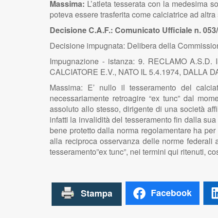
Massima:
L’atleta tesserata con la medesima so
poteva essere trasferita come calciatrice ad altra
Decisione C.A.F.: Comunicato Ufficiale n. 053
Decisione impugnata: Delibera della Commission
Impugnazione - istanza: 9. RECLAMO A.
CALCIATORE E.V., NATO IL 5.4.1974, DALLA
Massima: E’ nullo il tesseramento del calciat
necessariamente retroagire “ex tunc” dal mome
assoluto allo stesso, dirigente di una società affi
infatti la invalidità del tesseramento fin dalla s
bene protetto dalla norma regolamentare ha per ogge
alla reciproca osservanza delle norme federali af
tesseramento”ex tunc”, nei termini qui ritenuti, c
Facebook