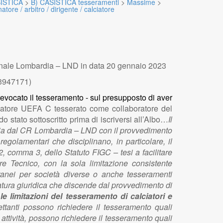
ISTICA
>
B) CASISTICA tesseramenti
>
Massime
>
e / arbitro / dirigente / calciatore
ale Lombardia – LND in data 20 gennaio 2023
 3947171)
o revocato il tesseramento - sul presupposto di aver
lenatore UEFA C tesserato come collaboratore del
stato sottoscritto prima di iscriversi all’Albo…
Il
ropria dal CR Lombardia – LND con il provvedimento
golamentari che disciplinano, in particolare, il
 2, comma 3, dello Statuto FIGC – tesi a facilitare
ttore Tecnico, con la sola limitazione consistente
poranei per società diverse o anche tesseramenti
natura giuridica che discende dal provvedimento di
le limitazioni del tesseramento di calciatori e
lettanti possono richiedere il tesseramento quali
e attività, possono richiedere il tesseramento quali