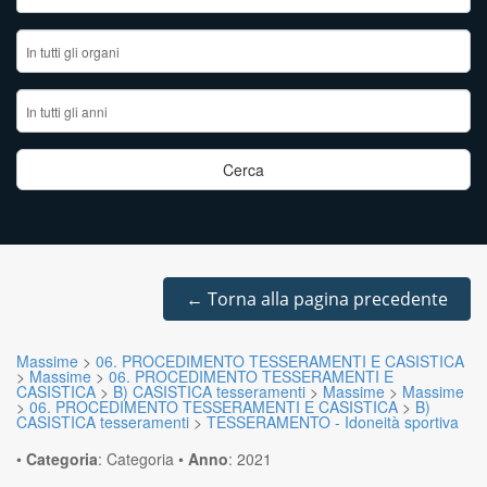
←
Torna alla pagina precedente
Massime
>
06. PROCEDIMENTO TESSERAMENTI E CASISTICA
>
Massime
>
06. PROCEDIMENTO TESSERAMENTI E
CASISTICA
>
B) CASISTICA tesseramenti
>
Massime
>
Massime
>
06. PROCEDIMENTO TESSERAMENTI E CASISTICA
>
B)
CASISTICA tesseramenti
>
TESSERAMENTO - Idoneità sportiva
•
Categoria
:
Categoria
•
Anno
:
2021