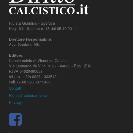
Rivista Giuridico - Sportiva
Reg. Trib. Salerno n. 18 del 05.10.2011
Direttore Responsabile
:
Avv. Gaetano Aita
Editore
:
Canale calcio di Vincenza Canale
Via Leonardo da Vinci n. 27 - 84025 - Eboli (SA)
P.IVA 04620490658
tel./fax +(39) 0828 - 333512
cell. (+39) 328 637 3486
Contatti
Richiedi abbonamento
Privacy