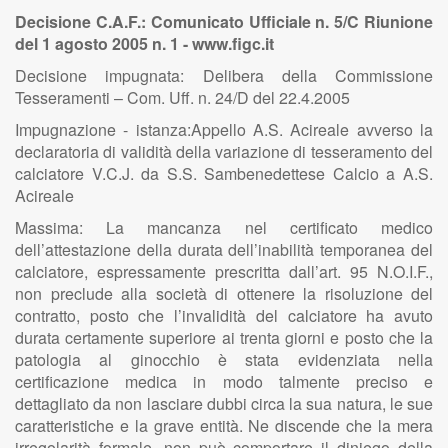
Decisione C.A.F.: Comunicato Ufficiale n. 5/C Riunione
del 1 agosto 2005 n. 1 - www.figc.it
Decisione impugnata: Delibera della Commissione
Tesseramenti – Com. Uff. n. 24/D del 22.4.2005
Impugnazione - istanza:Appello A.S. Acireale avverso la
declaratoria di validità della variazione di tesseramento del
calciatore V.C.J. da S.S. Sambenedettese Calcio a A.S.
Acireale
Massima: La mancanza nel certificato medico
dell’attestazione della durata dell’inabilità temporanea del
calciatore, espressamente prescritta dall’art. 95 N.O.I.F.,
non preclude alla società di ottenere la risoluzione del
contratto, posto che l’invalidità del calciatore ha avuto
durata certamente superiore ai trenta giorni e posto che la
patologia al ginocchio è stata evidenziata nella
certificazione medica in modo talmente preciso e
dettagliato da non lasciare dubbi circa la sua natura, le sue
caratteristiche e la grave entità. Ne discende che la mera
irregolarità formale, non può comportare il diniego della