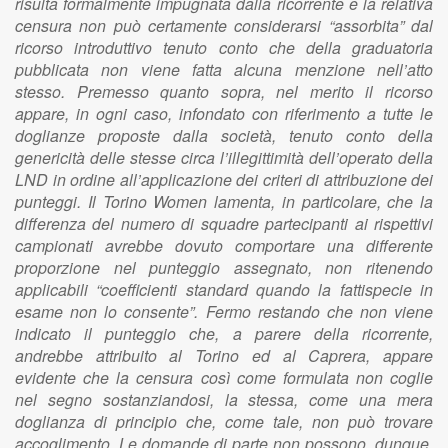
risulta formalmente impugnata dalla ricorrente e la relativa
censura non può certamente considerarsi “assorbita” dal
ricorso introduttivo tenuto conto che della graduatoria
pubblicata non viene fatta alcuna menzione nell’atto
stesso. Premesso quanto sopra, nel merito il ricorso
appare, in ogni caso, infondato con riferimento a tutte le
doglianze proposte dalla società, tenuto conto della
genericità delle stesse circa l’illegittimità dell’operato della
LND in ordine all’applicazione dei criteri di attribuzione dei
punteggi. Il Torino Women lamenta, in particolare, che la
differenza del numero di squadre partecipanti ai rispettivi
campionati avrebbe dovuto comportare una differente
proporzione nel punteggio assegnato, non ritenendo
applicabili “coefficienti standard quando la fattispecie in
esame non lo consente”. Fermo restando che non viene
indicato il punteggio che, a parere della ricorrente,
andrebbe attribuito al Torino ed al Caprera, appare
evidente che la censura così come formulata non coglie
nel segno sostanziandosi, la stessa, come una mera
doglianza di principio che, come tale, non può trovare
accoglimento. Le domande di parte non possono, dunque,