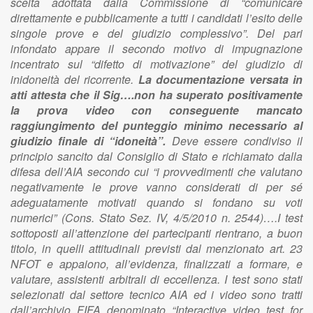
scelta adottata dalla Commissione di “comunicare
direttamente e pubblicamente a tutti i candidati l’esito delle
singole prove e del giudizio complessivo”. Del pari
infondato appare il secondo motivo di impugnazione
incentrato sul “difetto di motivazione” del giudizio di
inidoneità del ricorrente.
La documentazione versata in
atti attesta che il Sig….non ha superato positivamente
la prova video con conseguente mancato
raggiungimento del punteggio minimo necessario al
giudizio finale di “idoneità”.
Deve essere condiviso il
principio sancito dal Consiglio di Stato e richiamato dalla
difesa dell’AIA secondo cui “i provvedimenti che valutano
negativamente le prove vanno considerati di per sé
adeguatamente motivati quando si fondano su voti
numerici” (Cons. Stato Sez. IV, 4/5/2010 n. 2544)….I test
sottoposti all’attenzione dei partecipanti rientrano, a buon
titolo, in quelli attitudinali previsti dal menzionato art. 23
NFOT e appaiono, all’evidenza, finalizzati a formare, e
valutare, assistenti arbitrali di eccellenza. I test sono stati
selezionati dal settore tecnico AIA ed i video sono tratti
dall’archivio FIFA denominato “Interactive video test for