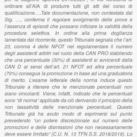
ordinare all’AIA di produrre tutti gli atti del corso di
qualificazione….
Tale documentazione, non contestata dal
Sig. …, conferma il regolare svolgimento delle prove e
l’assenza di episodi che possano inficiare la validità della
procedura selettiva. In ordine alla prima doglianza
lamentata dal ricorrente, questo Tribunale segnala che l’art.
23, comma 4 delle NFOT nel regolamentare il numero
degli assistenti arbitri nel ruolo della CAN PRO stabilendo
che una percentuale (30%) di assistenti si avvicendi dalla
CAN D ai sensi dell’art. 21 NFOT ed altra percentuale
(70%) consegua la promozione in base ad una graduatoria
di merito. L’esame letterale della norma induce questo
Tribunale a ritenere che le menzionate percentuali non
siano vincolanti. Viene, infatti, indicato che le percentuali
sono “di norma” applicate da ciò derivando il principio della
non tassatività delle menzionate percentuali. Questo
Tribunale già ha avuto modo di esprimersi sul punto
prevedendo “un potere discrezionale sul numero delle
promozioni e delle dismissioni che non necessariamente
deve essere limitato” (C.U. N. 13 TFN S.S. 2018/2019). Lo