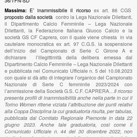
36/TFN-SD
Massima:
E’ inammissibile il ricorso
ex art. 86 CGS
proposto dalla società
contro la Lega Nazionale Dilettanti,
il Dipartimento Calcio Femminile – Lega Nazionale
Dilettanti, la Federazione Italiana Giuoco Calcio e la
società GS CF Caprera, con il quale viene chiesta in via
cautelare monocratica ex art. 97 C.G.S. la sospensione
dell’inizio del Campionato di Serie C Girone A e
dichiarare l’illegittimità della delibera emessa dal
Dipartimento Calcio Femminile – Lega Nazionale Dilettanti
e pubblicata nel Comunicato Ufficiale n. 5 del 10.08.2023
con quale si dà atto di integrare l’organico del Campionato
Nazionale di Serie C femminile 2023/2024 con
l’ammissione della Società G.S. C.F. CAPRERA…
Il ricorso
presenta profili di inammissibilità anche nella parte in cui il
Torino Women ritiene viziata l’attribuzione dei punti relativi
alla Coppa Disciplina la cui graduatoria risulta, per tabulas,
pubblicata dal Comitato Regionale Piemonte in data 22
giugno 2023. Anche tale graduatoria, così come il
Comunicato Ufficiale n. 44 del 30 dicembre 2022, non