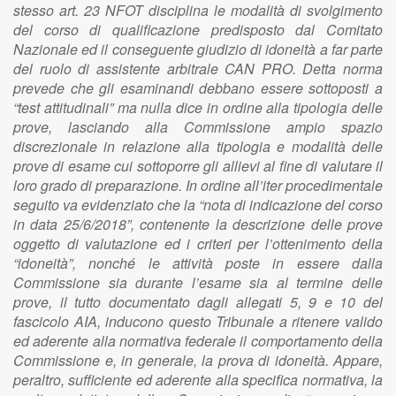
stesso art. 23 NFOT disciplina le modalità di svolgimento
del corso di qualificazione predisposto dal Comitato
Nazionale ed il conseguente giudizio di idoneità a far parte
del ruolo di assistente arbitrale CAN PRO. Detta norma
prevede che gli esaminandi debbano essere sottoposti a
“test attitudinali” ma nulla dice in ordine alla tipologia delle
prove, lasciando alla Commissione ampio spazio
discrezionale in relazione alla tipologia e modalità delle
prove di esame cui sottoporre gli allievi al fine di valutare il
loro grado di preparazione. In ordine all’iter procedimentale
seguito va evidenziato che la “nota di indicazione del corso
in data 25/6/2018”, contenente la descrizione delle prove
oggetto di valutazione ed i criteri per l’ottenimento della
“idoneità”, nonché le attività poste in essere dalla
Commissione sia durante l’esame sia al termine delle
prove, il tutto documentato dagli allegati 5, 9 e 10 del
fascicolo AIA, inducono questo Tribunale a ritenere valido
ed aderente alla normativa federale il comportamento della
Commissione e, in generale, la prova di idoneità. Appare,
peraltro, sufficiente ed aderente alla specifica normativa, la