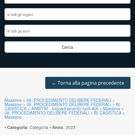
←
Torna alla pagina precedente
Massime
>
08. PROCEDIMENTO DELIBERE FEDERALI
>
Massime
>
08. PROCEDIMENTO DELIBERE FEDERALI
>
B)
CASISTICA
>
ARBITRI - Inquadramento ruoli AIA
>
Massime
>
08. PROCEDIMENTO DELIBERE FEDERALI
>
B) CASISTICA
>
Massime
•
Categoria
:
Categoria
•
Anno
:
2023