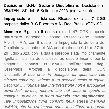
Decisione T.F.N.- Sezione Disciplinare:
Decisione n.
053/TFN - SD del 15 Settembre 2023 (motivazioni) –
Impugnazione – Istanza:
Ricorso ex art. 47 CGS
proposto dall'A.B. G.P. contro AIA - Reg. Prot. 33/TFN-SD
Massima:
Rigettato il ricorso
ex art. 47 CGS proposto
dall’Arbitro Benemerito contro l'Associazione Italiana
Arbitri – AIA, con il quale ha impugnato la delibera del
Comitato Nazionale dell'AIA pubblicata con C.U. n. 37 del
26 luglio 2023, con la quale sarebbe stata implicitamente
rigettata l’istanza dello stesso ad essere inserito per la
stagione sportiva 2023/2024 nell’organico degli
Osservatori Arbitrali a disposizione della CON
Dilettanti….
Il ricorrente, in dettaglio, ha qualificato tale
silenzio come equivalente a un provvedimento di rigetto.
Secondo il Tribunale tale interpretazione non è accoglibile
dovendosi, invece, ritenere che nel caso di specie si
configuri un’ipotesi di mero
silenzio non significativo.
Tale impostazione trova conforto nella stessa memoria
dell’AIA, che ha confermato come la delibera impugnata