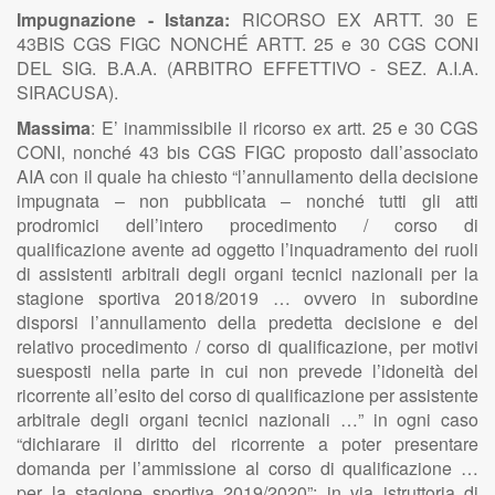
Impugnazione - Istanza:
RICORSO EX ARTT. 30 E
43BIS CGS FIGC NONCHÉ ARTT. 25 e 30 CGS CONI
DEL SIG. B.A.A. (ARBITRO EFFETTIVO - SEZ. A.I.A.
SIRACUSA).
Massima
: E’ inammissibile il ricorso ex artt. 25 e 30 CGS
CONI, nonché 43 bis CGS FIGC proposto dall’associato
AIA con il quale ha chiesto “l’annullamento della decisione
impugnata – non pubblicata – nonché tutti gli atti
prodromici dell’intero procedimento / corso di
qualificazione avente ad oggetto l’inquadramento dei ruoli
di assistenti arbitrali degli organi tecnici nazionali per la
stagione sportiva 2018/2019 … ovvero in subordine
disporsi l’annullamento della predetta decisione e del
relativo procedimento / corso di qualificazione, per motivi
suesposti nella parte in cui non prevede l’idoneità del
ricorrente all’esito del corso di qualificazione per assistente
arbitrale degli organi tecnici nazionali …” in ogni caso
“dichiarare il diritto del ricorrente a poter presentare
domanda per l’ammissione al corso di qualificazione …
per la stagione sportiva 2019/2020”;
in via istruttoria di