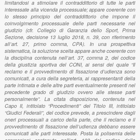
limitandosi a stimolare il contraddittorio di tutte le parti
interessate alla vicenda processuale; appare coerente con
lo stesso principio del contraddittorio che impone il
coinvolgimento processuale delle parti necessarie nel
giudizio (cfr. Collegio di Garanzia dello Sport, Prima
Sezione, decisione 13 luglio 2018, n. 39, con riferimento
all’art. 27, primo comma, CPA). In una prospettiva
sistematica, la soluzione scelta appare anche coerente con
la disciplina contenuta nell’art. 37, comma 2, del codice
della giustizia sportiva del CONI, ai sensi del quale “Il
reclamo e il provvedimento di fissazione d’udienza sono
comunicati, a cura della segreteria, ai rappresentanti della
parte intimata e delle altre parti eventualmente presenti nel
precedente grado di giudizio ovvero alle stesse parti
personalmente”. La citata disposizione, contenuta nel
Capo II, intitolato “Procedimenti” del Titolo III, intitolato
“Giudici Federali”, del codice prevede, a prescindere dagli
oneri processuali a carico della parte, che il reclamo e il
provvedimento di fissazione dell’udienza debbano essere
comunicati alle parti interessate. Posta la polisemia delle