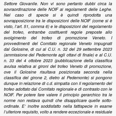
Settore Giovanile. Non vi sono pertanto dubbi circa la
sovraordinazione delle NOIF ai regolamenti delle Leghe.
Nel caso di specie si è quindi riprodotta una
sovrapposizione tra le disposizioni delle NOIF (come si è
visto, l’art. 51, comma 6) e le disposizioni del regolamento
del trofeo, entrambe costituenti regole preposte allo
svolgimento del trofeo di promozione Veneto. I
provvedimenti del Comitato regionale Veneto impugnati
dal Golosine, di cui al C.U. n. 32 del 29 settembre 2023
(ammissione del Pedemonte agli ottavi di finale) e al C.U.
n. 33 del 4 ottobre 2023 (pubblicazione della classifica
avulsa relativa ai gironi del trofeo Veneto di promozione,
ove il Golosine risultava posizionata seconda nella
classifica del girone 2, dietro al Pedemonte) si pongono
dunque in relazione di c.d. simpatia con il regolamento del
trofeo adottato dal Comitato regionale e di contrasto con le
NOIF. Per potere fare valere il principio gerarchico tra le
norme non restava quindi che disapplicare quelle sotto-
ordinate. E’ inoltre soddisfatto nella fattispecie in esame
l’ulteriore requisito, volto a rendere eccezionale e residuale