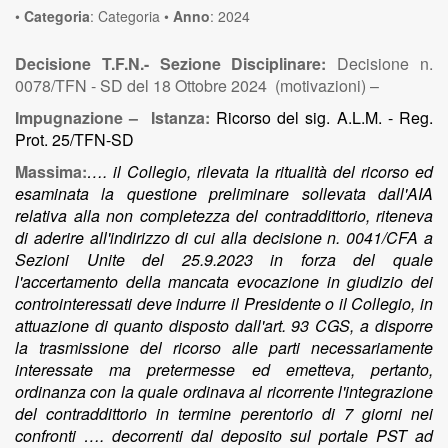
•
Categoria
:
Categoria
•
Anno
:
2024
Decisione T.F.N.- Sezione Disciplinare:
Decisione n.
0078/TFN - SD del 18 Ottobre 2024 (motivazioni) –
Impugnazione – Istanza:
Ricorso del sig. A.L.M. - Reg.
Prot. 25/TFN-SD
Massima:
…. il Collegio, rilevata la ritualità del ricorso ed
esaminata la questione preliminare sollevata dall'AIA
relativa alla non completezza del contraddittorio, riteneva
di aderire all'indirizzo di cui alla decisione n. 0041/CFA a
Sezioni Unite del 25.9.2023 in forza del quale
l'accertamento della mancata evocazione in giudizio dei
controinteressati deve indurre il Presidente o il Collegio, in
attuazione di quanto disposto dall'art. 93 CGS, a disporre
la trasmissione del ricorso alle parti necessariamente
interessate ma pretermesse ed emetteva, pertanto,
ordinanza con la quale ordinava al ricorrente l'integrazione
del contraddittorio in termine perentorio di 7 giorni nei
confronti …. decorrenti dal deposito sul portale PST ad