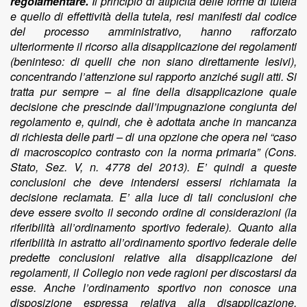
regolamentare.
Il principio di atipicità delle forme di tutela
e quello di effettività della tutela, resi manifesti dal codice
del processo amministrativo, hanno rafforzato
ulteriormente il ricorso alla disapplicazione dei regolamenti
(beninteso: di quelli che non siano direttamente lesivi),
concentrando l’attenzione sul rapporto anziché sugli atti. Si
tratta pur sempre – al fine della disapplicazione quale
decisione che prescinde dall’impugnazione congiunta del
regolamento e, quindi, che è adottata anche in mancanza
di richiesta delle parti – di una opzione che opera nel “caso
di macroscopico contrasto con la norma primaria” (Cons.
Stato, Sez. V, n. 4778 del 2013). E’ quindi a queste
conclusioni che deve intendersi essersi richiamata la
decisione reclamata. E’ alla luce di tali conclusioni che
deve essere svolto il secondo ordine di considerazioni (la
riferibilità all’ordinamento sportivo federale). Quanto alla
riferibilità in astratto all’ordinamento sportivo federale delle
predette conclusioni relative alla disapplicazione dei
regolamenti, il Collegio non vede ragioni per discostarsi da
esse. Anche l’ordinamento sportivo non conosce una
disposizione espressa relativa alla disapplicazione.