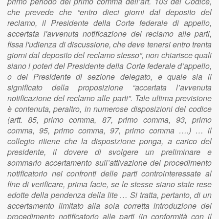
primo periodo del primo comma dell’art. 103 del Codice,
che prevede che “entro dieci giorni dal deposito del
reclamo, il Presidente della Corte federale di appello,
accertata l'avvenuta notificazione del reclamo alle parti,
fissa l'udienza di discussione, che deve tenersi entro trenta
giorni dal deposito del reclamo stesso”, non chiarisce quali
siano i poteri del Presidente della Corte federale d’appello,
o del Presidente di sezione delegato, e quale sia il
significato della proposizione “accertata l’avvenuta
notificazione del reclamo alle parti”. Tale ultima previsione
è contenuta, peraltro, in numerose disposizioni del codice
(artt. 85, primo comma, 87, primo comma, 93, primo
comma, 95, primo comma, 97, primo comma ….) … il
collegio ritiene che la disposizione ponga, a carico del
presidente, il dovere di svolgere un preliminare e
sommario accertamento sull’attivazione del procedimento
notificatorio nei confronti delle parti controinteressate al
fine di verificare, prima facie, se le stesse siano state rese
edotte della pendenza della lite … Si tratta, pertanto, di un
accertamento limitato alla sola corretta introduzione del
procedimento notificatorio alle parti (in conformità con il