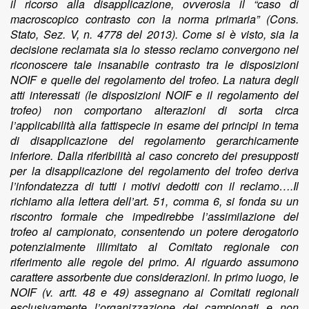
il ricorso alla disapplicazione, ovverosia il “caso di
macroscopico contrasto con la norma primaria” (Cons.
Stato, Sez. V, n. 4778 del 2013). Come si è visto, sia la
decisione reclamata sia lo stesso reclamo convergono nel
riconoscere tale insanabile contrasto tra le disposizioni
NOIF e quelle del regolamento del trofeo. La natura degli
atti interessati (le disposizioni NOIF e il regolamento del
trofeo) non comportano alterazioni di sorta circa
l’applicabilità alla fattispecie in esame dei principi in tema
di disapplicazione del regolamento gerarchicamente
inferiore. Dalla riferibilità al caso concreto dei presupposti
per la disapplicazione del regolamento del trofeo deriva
l’infondatezza di tutti i motivi dedotti con il reclamo….Il
richiamo alla lettera dell’art. 51, comma 6, si fonda su un
riscontro formale che impedirebbe l’assimilazione del
trofeo al campionato, consentendo un potere derogatorio
potenzialmente illimitato al Comitato regionale con
riferimento alle regole del primo. Al riguardo assumono
carattere assorbente due considerazioni. In primo luogo, le
NOIF (v. artt. 48 e 49) assegnano ai Comitati regionali
esclusivamente l’organizzazione dei campionati e non