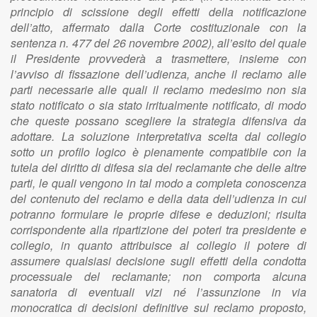
principio di scissione degli effetti della notificazione
dell’atto, affermato dalla Corte costituzionale con la
sentenza n. 477 del 26 novembre 2002), all’esito del quale
il Presidente provvederà a trasmettere, insieme con
l’avviso di fissazione dell’udienza, anche il reclamo alle
parti necessarie alle quali il reclamo medesimo non sia
stato notificato o sia stato irritualmente notificato, di modo
che queste possano scegliere la strategia difensiva da
adottare. La soluzione interpretativa scelta dal collegio
sotto un profilo logico è pienamente compatibile con la
tutela del diritto di difesa sia del reclamante che delle altre
parti, le quali vengono in tal modo a completa conoscenza
del contenuto del reclamo e della data dell’udienza in cui
potranno formulare le proprie difese e deduzioni; risulta
corrispondente alla ripartizione dei poteri tra presidente e
collegio, in quanto attribuisce al collegio il potere di
assumere qualsiasi decisione sugli effetti della condotta
processuale del reclamante; non comporta alcuna
sanatoria di eventuali vizi né l’assunzione in via
monocratica di decisioni definitive sul reclamo proposto,