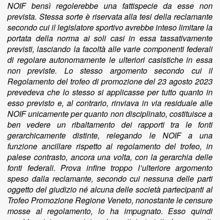
NOIF bensì regolerebbe una fattispecie da esse non
prevista. Stessa sorte è riservata alla tesi della reclamante
secondo cui il legislatore sportivo avrebbe inteso limitare la
portata della norma ai soli casi in essa tassativamente
previsti, lasciando la facoltà alle varie componenti federali
di regolare autonomamente le ulteriori casistiche in essa
non previste. Lo stesso argomento secondo cui il
Regolamento del trofeo di promozione del 23 agosto 2023
prevedeva che lo stesso si applicasse per tutto quanto in
esso previsto e, al contrario, rinviava in via residuale alle
NOIF unicamente per quanto non disciplinato, costituisce a
ben vedere un ribaltamento dei rapporti tra le fonti
gerarchicamente distinte, relegando le NOIF a una
funzione ancillare rispetto al regolamento del trofeo, in
palese contrasto, ancora una volta, con la gerarchia delle
fonti federali. Prova infine troppo l’ulteriore argomento
speso dalla reclamante, secondo cui nessuna delle parti
oggetto del giudizio né alcuna delle società partecipanti al
Trofeo Promozione Regione Veneto, nonostante le censure
mosse al regolamento, lo ha impugnato. Esso quindi