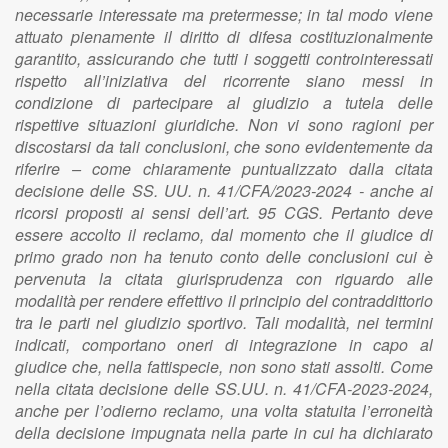
necessarie interessate ma pretermesse; in tal modo viene
attuato pienamente il diritto di difesa costituzionalmente
garantito, assicurando che tutti i soggetti controinteressati
rispetto all’iniziativa del ricorrente siano messi in
condizione di partecipare al giudizio a tutela delle
rispettive situazioni giuridiche. Non vi sono ragioni per
discostarsi da tali conclusioni, che sono evidentemente da
riferire – come chiaramente puntualizzato dalla citata
decisione delle SS. UU. n. 41/CFA/2023-2024 - anche ai
ricorsi proposti ai sensi dell’art. 95 CGS. Pertanto deve
essere accolto il reclamo, dal momento che il giudice di
primo grado non ha tenuto conto delle conclusioni cui è
pervenuta la citata giurisprudenza con riguardo alle
modalità per rendere effettivo il principio del contraddittorio
tra le parti nel giudizio sportivo. Tali modalità, nei termini
indicati, comportano oneri di integrazione in capo al
giudice che, nella fattispecie, non sono stati assolti. Come
nella citata decisione delle SS.UU. n. 41/CFA-2023-2024,
anche per l’odierno reclamo, una volta statuita l’erroneità
della decisione impugnata nella parte in cui ha dichiarato