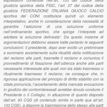
espressioni contenute nell’art. 103 del codice della
giustizia sportiva della FIGC, l’art. 37 del codice della
giustizia FEDERAZIONE ITALIANA GIUOCO CALCIO
sportiva del CONI costituisce quindi un elemento
interpretativo, anche in considerazione della necessità di
garantire l’adozione di una soluzione uniforme
nell’ordinamento sportivo, che spinge l’interprete ad
adottare la soluzione delineata”. Da questo insieme di
argomentazioni debbono essere tratte pertanto le seguenti
conclusioni: il presidente, dopo aver svolto un preliminare
e sommario accertamento sulla ritualità della notificazione
del reclamo alle parti, trasmette il reclamo e comunica il
provvedimento di fissazione dell’udienza anche alle parti
necessarie interessate alle quali non sia stato trasmesso o
ritualmente trasmesso il reclamo; ne consegue che, in
rigorosa applicazione del principio di diritto stabilito con la
citata pronuncia, l’accertamento della mancata evocazione
in giudizio dei controinteressati avrebbe dovuto condurre il
Presidente o il Collegio, in attuazione di quanto disposto
dall’art. 93 CGS (di contenuto simile in parte qua all’art.
103 CGS), a disporre la trasmissione dello stesso alle parti