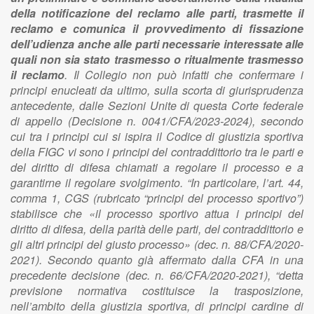
della notificazione del reclamo alle parti, trasmette il
reclamo e comunica il provvedimento di fissazione
dell’udienza anche alle parti necessarie interessate alle
quali non sia stato trasmesso o ritualmente trasmesso
il reclamo
. Il Collegio non può infatti che confermare i
principi enucleati da ultimo, sulla scorta di giurisprudenza
antecedente, dalle Sezioni Unite di questa Corte federale
di appello (Decisione n. 0041/CFA/2023-2024), secondo
cui tra i principi cui si ispira il Codice di giustizia sportiva
della FIGC vi sono i principi del contraddittorio tra le parti e
del diritto di difesa chiamati a regolare il processo e a
garantirne il regolare svolgimento. “In particolare, l’art. 44,
comma 1, CGS (rubricato “principi del processo sportivo”)
stabilisce che «il processo sportivo attua i principi del
diritto di difesa, della parità delle parti, del contraddittorio e
gli altri principi del giusto processo» (dec. n. 88/CFA/2020-
2021). Secondo quanto già affermato dalla CFA in una
precedente decisione (dec. n. 66/CFA/2020-2021), “detta
previsione normativa costituisce la trasposizione,
nell’ambito della giustizia sportiva, di principi cardine di