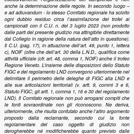
anche la determinazione delle regole. In secondo luogo –
e ad adiuvandum - lo stesso Comitato regionale ha sciolto
ogni dubbio residuo circa l’assimilazione dei trofei ai
campionati con il C.U. n. del 3 luglio 2023 (non prodotto
dalle parti del presente giudizio ma attingibile direttamente
dal Collegio in ragione della natura dell’atto in questione).
Il C.U. (pag. 17), in attuazione dell’art. 49, punto 1, lettera
c), NOIF (oltre che dell’art. 30 della L.N.D., qualifica come
attività ufficiale (cfr. art. 48, comma 1, NOIF) anche il trofeo
Regione Veneto. L’insieme delle disposizioni dello Statuto
FIGC e del regolamento LND convergono ulteriormente nel
delimitare il perimetro delle deleghe di FIGC alla LND e
alle sue articolazioni territoriali (v. artt. 9, commi 3 e 6,
Statuto FIGC; gli artt. 1, comma 1, 16 e 30 del regolamento
LND). Il Comitato regionale non può arrogarsi compiti che
le fonti sovraordinate non gli riconoscono. Ne deriva,
ulteriormente, che risulta confutato anche l’altro argomento
proposto dalla reclamante, secondo cui la fonte
regolamentare del caso oggetto di giudizio non
derogherebbe né modificherebbe quanto previsto dalle