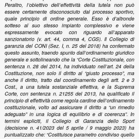
Peraltro, l’obiettivo dell’effettività della tutela non può
essere certamente disconosciuto dal processo sportivo,
quale principio di ordine generale. Esso è d’altronde
sotteso al suo stesso impianto complessivo e viene
espressamente evocato con riguardo all’apparato
sanzionatorio (v. art. 44, comma 4, CGS). Il Collegio di
garanzia del CONI (Sez. I, n. 25 del 2018) ha confermato
questo assunto, traendo spunto dall’ordinamento giuridico
generale e sottolineando che la “Corte Costituzionale, con
sentenza n. 28 del 2014, ha individuato nell’art. 24 della
Costituzione, non solo il diritto al “giusto processo”, ma
anche il diritto, tratto dal coordinamento degli artt. 2 e 3
Cost., a una tutela sostanziale effettiva, e la Suprema
Corte, con sentenza n. 21255 del 2013, ha qualificato il
principio di effettività come regola cardine dell’ordinamento
costituzionale, volto ad assicurare il diritto a “un rimedio
adeguato” in una logica di equilibrio e di coerenza”. In
termini espliciti, il Collegio di Garanzia dello Sport
(decisione n. 41/2023 del 5 aprile / 9 maggio 2023) ha
puntualizzato che: “Costituisce parametro condiviso quello