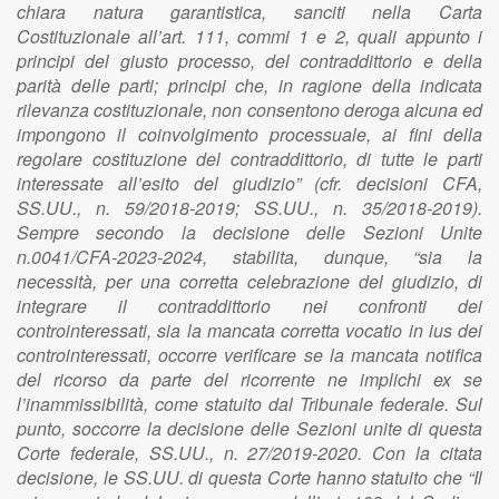
chiara natura garantistica, sanciti nella Carta
Costituzionale all’art. 111, commi 1 e 2, quali appunto i
principi del giusto processo, del contraddittorio e della
parità delle parti; principi che, in ragione della indicata
rilevanza costituzionale, non consentono deroga alcuna ed
impongono il coinvolgimento processuale, ai fini della
regolare costituzione del contraddittorio, di tutte le parti
interessate all’esito del giudizio” (cfr. decisioni CFA,
SS.UU., n. 59/2018-2019; SS.UU., n. 35/2018-2019).
Sempre secondo la decisione delle Sezioni Unite
n.0041/CFA-2023-2024, stabilita, dunque, “sia la
necessità, per una corretta celebrazione del giudizio, di
integrare il contraddittorio nei confronti dei
controinteressati, sia la mancata corretta vocatio in ius dei
controinteressati, occorre verificare se la mancata notifica
del ricorso da parte del ricorrente ne implichi ex se
l’inammissibilità, come statuito dal Tribunale federale. Sul
punto, soccorre la decisione delle Sezioni unite di questa
Corte federale, SS.UU., n. 27/2019-2020. Con la citata
decisione, le SS.UU. di questa Corte hanno statuito che “Il