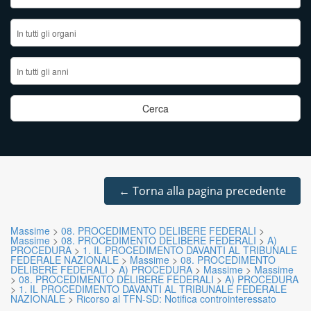
←
Torna alla pagina precedente
Massime
>
08. PROCEDIMENTO DELIBERE FEDERALI
>
Massime
>
08. PROCEDIMENTO DELIBERE FEDERALI
>
A)
PROCEDURA
>
1. IL PROCEDIMENTO DAVANTI AL TRIBUNALE
FEDERALE NAZIONALE
>
Massime
>
08. PROCEDIMENTO
DELIBERE FEDERALI
>
A) PROCEDURA
>
Massime
>
Massime
>
08. PROCEDIMENTO DELIBERE FEDERALI
>
A) PROCEDURA
>
1. IL PROCEDIMENTO DAVANTI AL TRIBUNALE FEDERALE
NAZIONALE
>
Ricorso al TFN-SD: Notifica controinteressato