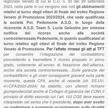
regionale Veneto di cui al C.U. n. 32 del 29 settembre
2023, nella parte in cui vengono resi noti
gli abbinamenti
relativi al turno degli ottavi di finale del trofeo Regione
Veneto di Promozione 2023/2024, che vede qualificata
la società Pol. Pedemonte A.S.D. in luogo della
ricorrente A.S.D. Team S. Lucia Golosine per omessa
notifica del ricorso anche alla società
controinteressata Pedemonte, in quanto qualificatasi al
turno relativo agli ottavi di finale del trofeo Regione
Veneto di Promozione
.
Per l’effetto rimessi gli atti al TFT
per consentire l’integrazione del contradditorio
provvedendo a trasmettere il ricorso proposto in primo
grado, unitamente all’avviso di fissazione dell’udienza,
anche alla società controinteressata…
Sulle garanzie del
contraddittorio e gli oneri conseguenti gravanti sulla parte
ricorrente, questa CFA, anche di recente (cfr. SS.UU.
41/CFA/2023-2024) ha stabilito, con ulteriori richiami
giurisprudenziali anche al Collegio di garanzia del CONI, il
principio di diritto secondo cui l’art. 103 CGS deve essere
interpretato nel senso che il presidente,
dopo aver svolto
un preliminare e sommario accertamento sulla ritualità