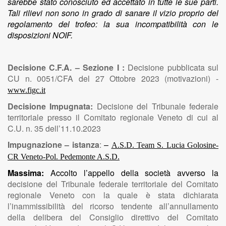
sarebbe stato conosciuto ed accettato in tutte le sue parti.
Tali rilievi non sono in grado di sanare il vizio proprio del
regolamento del trofeo: la sua incompatibilità con le
disposizioni NOIF.
Decisione C.F.A. – Sezione I :
Decisione pubblicata sul
CU n. 0051/CFA del 27 Ottobre 2023 (motivazioni) -
www.figc.it
Decisione Impugnata:
Decisione del Tribunale federale
territoriale presso il Comitato regionale Veneto di cui al
C.U. n. 35 dell’11.10.2023
Impugnazione – istanza
:
–
A.S.D. Team S. Lucia Golosine-
CR Veneto-Pol. Pedemonte A.S.D.
Massima:
Accolto l’appello della società avverso la
decisione del Tribunale federale territoriale del Comitato
regionale Veneto con la quale è stata dichiarata
l’inammissibilità del ricorso tendente all’annullamento
della delibera del Consiglio direttivo del Comitato