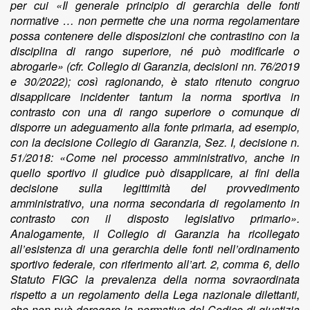
per cui «Il generale principio di gerarchia delle fonti
normative … non permette che una norma regolamentare
possa contenere delle disposizioni che contrastino con la
disciplina di rango superiore, né può modificarle o
abrogarle» (cfr. Collegio di Garanzia, decisioni nn. 76/2019
e 30/2022); così ragionando, è stato ritenuto congruo
disapplicare incidenter tantum la norma sportiva in
contrasto con una di rango superiore o comunque di
disporre un adeguamento alla fonte primaria, ad esempio,
con la decisione Collegio di Garanzia, Sez. I, decisione n.
51/2018: «Come nel processo amministrativo, anche in
quello sportivo il giudice può disapplicare, ai fini della
decisione sulla legittimità del provvedimento
amministrativo, una norma secondaria di regolamento in
contrasto con il disposto legislativo primario».
Analogamente, il Collegio di Garanzia ha ricollegato
all’esistenza di una gerarchia delle fonti nell’ordinamento
sportivo federale, con riferimento all’art. 2, comma 6, dello
Statuto FIGC la prevalenza della norma sovraordinata
rispetto a un regolamento della Lega nazionale dilettanti,
che non può derogare la normativa del Codice di giustizia