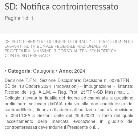
SD: Notifica controinteressato
Pagina 1 di 1
08. PROCEDIMENTO DELIBERE FEDERALI
,
1. IL PROCEDIMENTO
DAVANTI AL TRIBUNALE FEDERALE NAZIONALE
,
A)
PROCEDURA
,
MASSIME
,
RICORSO AL TFN-SD: NOTIFICA
CONTROINTERESSATO
•
Categoria
:
Categoria
•
Anno
:
2024
Decisione T.F.N.- Sezione Disciplinare: Decisione n. 0078/TFN –
SD del 18 Ottobre 2024 (motivazioni) – Impugnazione – Istanza:
Ricorso del sig. A.L.M. – Reg. Prot. 25/TFN-SD Massima:…. il
Collegio, rilevata la ritualità del ricorso ed esaminata la questione
preliminare sollevata dall’AIA relativa alla non completezza del
contraddittorio, riteneva di aderire all’indirizzo di cui alla decisione
n. 0041/CFA a Sezioni Unite del 25.9.2023 in forza del quale
l’accertamento della mancata evocazione in giudizio dei
controinteressati deve indurre il Presidente o il…