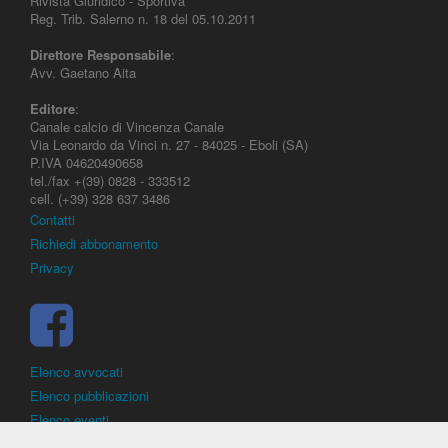
Rivista Giuridico - Sportiva
Reg. Trib. Salerno n. 18 del 05.10.2011
Direttore Responsabile
:
Avv. Gaetano Aita
Editore
:
Canale calcio di Vincenza Canale
Via Leonardo da Vinci n. 27 - 84025 - Eboli (SA)
P.IVA 04620490658
tel./fax +(39) 0828 - 333512
cell. (+39) 328 637 3486
Contatti
Richiedi abbonamento
Privacy
Elenco avvocati
Elenco pubblicazioni
Elenco eventi