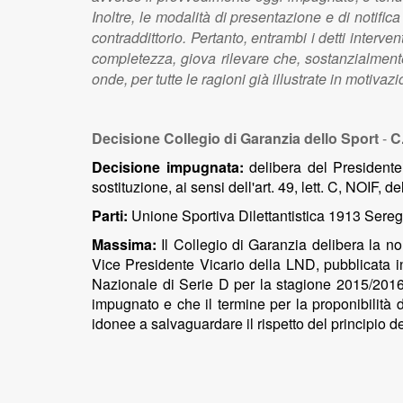
Inoltre, le modalità di presentazione e di notific
contraddittorio. Pertanto, entrambi i detti interv
completezza, giova rilevare che, sostanzialmente,
onde, per tutte le ragioni già illustrate in motiva
Decisione Collegio di Garanzia dello Sport
-
C.
Decisione impugnata:
delibera del Presidente 
sostituzione, ai sensi dell'art. 49, lett. C, NOIF, de
Parti:
Unione Sportiva Dilettantistica 1913 Seregno
Massima:
Il Collegio di Garanzia
d
elibera la n
Vice Presidente Vicario della LND, pubblicata 
Nazionale di Serie D per la stagione 2015/2016
impugnato e che il termine per la proponibilità d
idonee a salvaguardare il rispetto del principio de