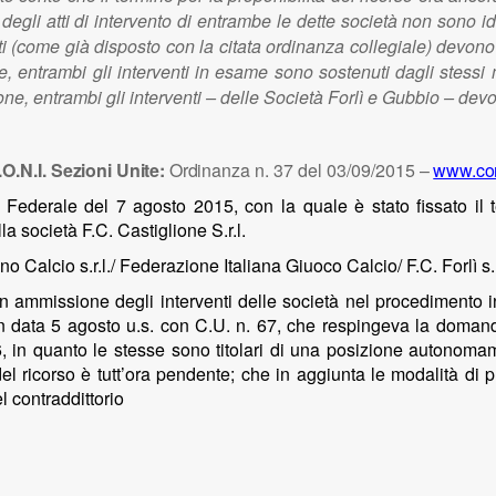
a degli atti di intervento di entrambe le dette società non sono i
enti (come già disposto con la citata ordinanza collegiale) devono
 entrambi gli interventi in esame sono sostenuti dagli stessi m
zione, entrambi gli interventi – delle Società Forlì e Gubbio – dev
O.N.I.
Sezioni Unite:
Ordinanza
n. 37 del 03/09/2015
–
www.con
Federale del 7 agosto 2015, con la quale è stato fissato il te
lla società F.C. Castiglione S.r.l.
 Calcio s.r.l./ Federazione Italiana Giuoco Calcio/ F.C. Forlì s.r
on ammissione degli interventi delle società
nel procedimento in
in data 5 agosto u.s. con C.U. n. 67, che respingeva la doman
, i
n quanto le stesse sono
titolari di una posizione autonomam
el ricorso è tutt’ora pendente; che in aggiunta le modalità di 
l contraddittorio