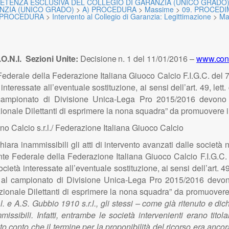
ETENZA ESCLUSIVA DEL COLLEGIO DI GARANZIA (UNICO GRADO
NZIA (UNICO GRADO)
>
A) PROCEDURA
>
Massime
>
09. PROCEDI
 PROCEDURA
>
Intervento al Collegio di Garanzia: Legittimazione
>
Ma
O.N.I.
Sezioni Unite:
Decisione
n. 1 del 11/01/2016
–
www.coni
ederale della Federazione Italiana Giuoco Calcio F.I.G.C. del 7
à interessate all’eventuale sostituzione, ai sensi dell’art. 49, le
 al campionato di Divisione Unica-Lega Pro 2015/2016 devono 
zionale Dilettanti di esprimere la nona squadra” da promuovere 
no Calcio s.r.l./ Federazione Italiana Giuoco Calcio
chiara inammissibili gli atti di intervento avanzati dalle societ
te Federale della Federazione Italiana Giuoco Calcio F.I.G.C. 
società interessate all’eventuale sostituzione, ai sensi dell’art. 
aria al campionato di Divisione Unica-Lega Pro 2015/2016 devon
azionale Dilettanti di esprimere la nona squadra” da promuover
.r.l. e A.S. Gubbio 1910 s.r.l., gli stessi – come già ritenuto e d
issibili. Infatti, entrambe le società intervenienti erano tito
 conto che il termine per la proponibilità del ricorso era anco