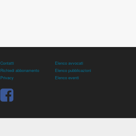
Contatti
Elenco avvocati
Richiedi abbonamento
Elenco pubblicazioni
Privacy
Elenco eventi
rocuratore), all'allenatore e contiene norme, regolamenti,
 sentenze, ricorsi. - Copyright © 2026
Dirittocalcistico.it