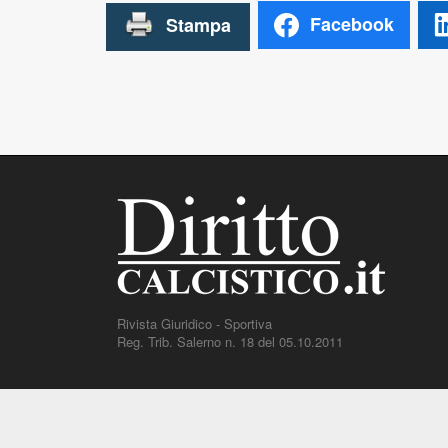
Facebook
Rivista Giuridico - Sportiva
Reg. Trib. Salerno n. 18 del 05.10.2011
DirittoCalcistico.it
è il portale giuridico - normativo di riferi
decisioni, sentenze e una banca dati di giurisprudenza di gi