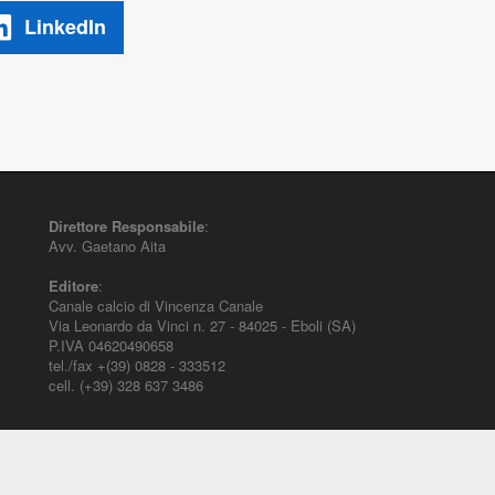
LinkedIn
Direttore Responsabile
:
Avv. Gaetano Aita
Editore
:
Canale calcio di Vincenza Canale
Via Leonardo da Vinci n. 27 - 84025 - Eboli (SA)
P.IVA 04620490658
tel./fax +(39) 0828 - 333512
cell. (+39) 328 637 3486
mento per il diritto sportivo. E' diretto alla società, al calciatore, all'agente (p
ustizia sportiva. Contiene informazioni inerenti norme, decisioni, regolamenti,