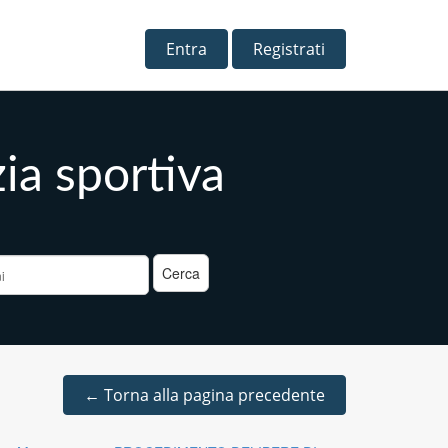
Entra
Registrati
zia sportiva
a
←
Torna alla pagina precedente