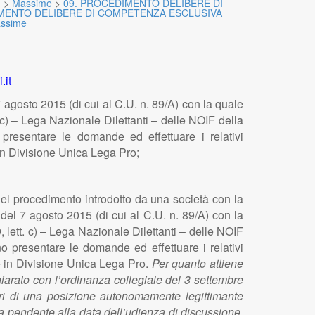
)
>
Massime
>
09. PROCEDIMENTO DELIBERE DI
MENTO DELIBERE DI COMPETENZA ESCLUSIVA
ssime
.it
 agosto 2015 (di cui al C.U. n. 89/A) con la quale
tt. c) – Lega Nazionale Dilettanti – delle NOIF della
presentare le domande ed effettuare i relativi
in Divisione Unica Lega Pro;
à nel procedimento introdotto da una società con la
del 7 agosto 2015 (di cui al C.U. n. 89/A) con la
49, lett. c) – Lega Nazionale Dilettanti – delle NOIF
o presentare le domande ed effettuare i relativi
e in Divisione Unica Lega Pro.
Per quanto attiene
ichiarato con l’ordinanza collegiale del 3 settembre
lari di una posizione autonomamente legittimante
ra pendente alla data dell’udienza di discussione.