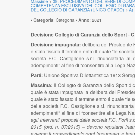
Massime
>
09. PROCEDIMENTO DELIBERE DI COMP
COMPETENZA ESCLUSIVA DEL COLLEGIO DI GARA
DEL COLLEGIO DI GARANZIA (UNICO GRADO)
>
A)
•
Categoria
:
Categoria
•
Anno
:
2021
Decisione Collegio di Garanzia dello Sport
-
C.
Decisione impugnata:
delibera del Presidente F
è stato fissato il termine entro il quale “le societ
società F.C. Castiglione s.r.l. rinunciataria
adempimenti” al fine di “consentire alla Lega Na
Parti:
Unione Sportiva Dilettantistica 1913 Sereg
Massima:
Il Collegio di Garanzia dello Sport di
quale è stata impugnata la delibera del Presiden
quale è stato fissato il termine entro il quale “le 
della società F.C. Castiglione s.r.l. rinunciat
adempimenti” al fine di “consentire alla Lega N
agli interventi proposti dalle società F.C. Forlì s
2015 (ord. n. 37/2015) – devono reputarsi inamm
avverso il provvedimento oggi impugnato; e tenuto