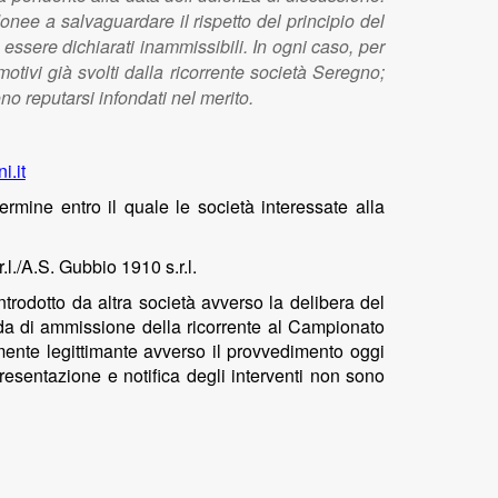
donee a salvaguardare il rispetto del principio del
 essere dichiarati inammissibili. In ogni caso, per
otivi già svolti dalla ricorrente società Seregno;
ono reputarsi infondati nel merito.
i.it
rmine entro il quale le società interessate alla
.l./A.S. Gubbio 1910 s.r.l.
trodotto da altra società avverso la
delibera del
da di ammissione della ricorrente al Campionato
ente legittimante avverso il provvedimento oggi
presentazione e notifica degli interventi non sono