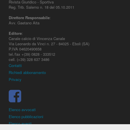
Rivista Giuridico - Sportiva
Reg. Trib. Salerno n. 18 del 05.10.2011
Direttore Responsabile
:
Avv. Gaetano Aita
Editore
:
Canale calcio di Vincenza Canale
Via Leonardo da Vinci n. 27 - 84025 - Eboli (SA)
P.IVA 04620490658
tel./fax +(39) 0828 - 333512
cell. (+39) 328 637 3486
Contatti
Richiedi abbonamento
Privacy
Elenco avvocati
Elenco pubblicazioni
Elenco eventi