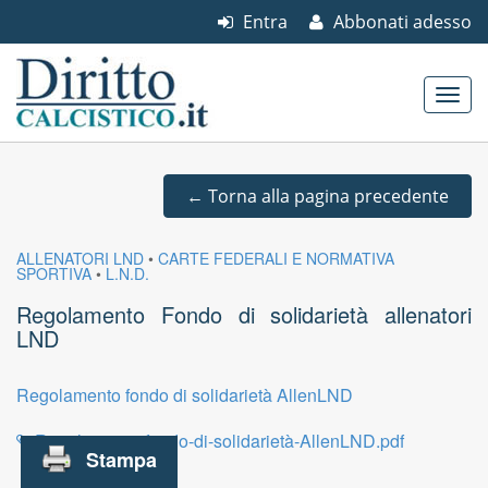
Entra
Abbonati adesso
Skip to content
Main menu
←
Torna alla pagina precedente
ALLENATORI LND
•
CARTE FEDERALI E NORMATIVA
SPORTIVA
•
L.N.D.
Regolamento Fondo di solidarietà allenatori
LND
Regolamento fondo di solidarietà AllenLND
Regolamento-fondo-di-solidarietà-AllenLND.pdf