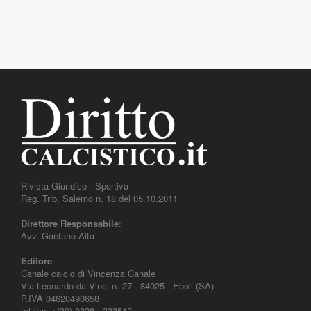
Rivista Giuridico - Sportiva
Reg. Trib. Salerno n. 18 del 05.10.2011
Direttore Responsabile
:
Avv. Gaetano Aita
Editore
:
Canale calcio di Vincenza Canale
Via Leonardo da Vinci n. 27 - 84025 - Eboli (SA)
P.IVA 04620490658
tel./fax +(39) 0828 - 333512