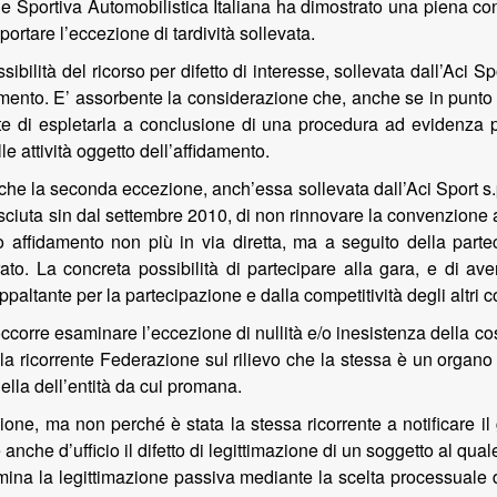
e Sportiva Automobilistica Italiana ha dimostrato una piena con
ortare l’eccezione di tardività sollevata.
bilità del ricorso per difetto di interesse, sollevata dall’Aci Sp
damento. E’ assorbente la considerazione che, anche se in punto 
nte di espletarla a conclusione di una procedura ad evidenza p
lle attività oggetto dell’affidamento.
he la seconda eccezione, anch’essa sollevata dall’Aci Sport s.p
ciuta sin dal settembre 2010, di non rinnovare la convenzione a
o affidamento non più in via diretta, ma a seguito della partec
. La concreta possibilità di partecipare alla gara, e di aver
ppaltante per la partecipazione e dalla competitività degli altri c
 occorre esaminare l’eccezione di nullità e/o inesistenza della c
alla ricorrente Federazione sul rilievo che la stessa è un orga
lla dell’entità da cui promana.
izione, ma non perché è stata la stessa ricorrente a notificar
nche d’ufficio il difetto di legittimazione di un soggetto al quale 
rmina la legittimazione passiva mediante la scelta processuale de