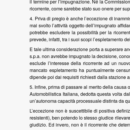
il termine per l’impugnazione. Né la Commission
ricorrente, come sarebbe stato suo onere per supp
4. Priva di pregio è anche l’eccezione di inammissi
mai svolto l’attività oggetto dell’impugnato affi
potrebbe escludere la possibilità per la ricorre
prevede, infatti, tra i suoi scopi l’espletamento de
E tale ultima considerazione porta a superare anc
s.p.a. non avrebbe impugnato la decisione, conos
esclude l’interesse della ricorrente ad un nuov
mancato espletamento ha puntualmente censurato
dipende poi dai requisiti richiesti dalla stazione a
5. Infine, prima di passare al merito della causa
Automobilistica Italiana, dedotta questa volta d
un’autonoma capacità processuale distinta da que
L’eccezione non è suscettibile di positiva defin
resistenti), ben potendo lo stesso giudice rilevare a
giudizio. Ed invero, non è il ricorrente che dete