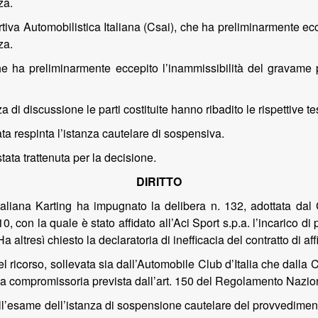
za.
iva Automobilistica Italiana (Csai), che ha preliminarmente eccepi
za.
. che ha preliminarmente eccepito l’inammissibilità del gravame 
 di discussione le parti costituite hanno ribadito le rispettive te
ta respinta l’istanza cautelare di sospensiva.
ata trattenuta per la decisione.
DIRITTO
taliana Karting ha impugnato la delibera n. 132, adottata da
, con la quale è stato affidato all’Aci Sport s.p.a. l’incarico di
altresì chiesto la declaratoria di inefficacia del contratto di af
el ricorso, sollevata sia dall’Automobile Club d’Italia che dall
sola compromissoria prevista dall’art. 150 del Regolamento Nazio
l’esame dell’istanza di sospensione cautelare del provvediment