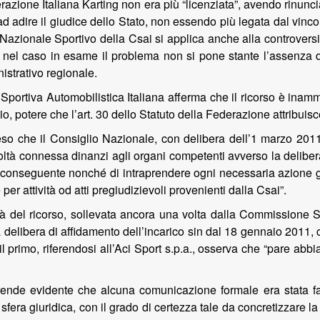
razione Italiana Karting non era più “licenziata”, avendo rinunci
d adire il giudice dello Stato, non essendo più legata dal vinco
zionale Sportivo della Csai si applica anche alla controversia
, nel caso in esame il problema non si pone stante l’assenza d
istrativo regionale.
rtiva Automobilistica Italiana afferma che il ricorso è inammi
zio, potere che l’art. 30 dello Statuto della Federazione attribui
eso che il Consiglio Nazionale, con delibera dell’1 marzo 2011,
oltà connessa dinanzi agli organi competenti avverso la deliber
conseguente nonché di intraprendere ogni necessaria azione giud
er attività od atti pregiudizievoli provenienti dalla Csai”.
tà del ricorso, sollevata ancora una volta dalla Commissione Sp
delibera di affidamento dell’incarico sin dal 18 gennaio 2011, 
 primo, riferendosi all’Aci Sport s.p.a., osserva che “pare abbia
 rende evidente che alcuna comunicazione formale era stata fa
sfera giuridica, con il grado di certezza tale da concretizzare 