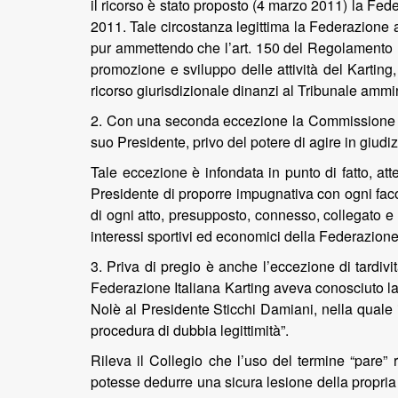
il ricorso è stato proposto (4 marzo 2011) la Fede
2011. Tale circostanza legittima la Federazione a
pur ammettendo che l’art. 150 del Regolamento Na
promozione e sviluppo delle attività del Karting
ricorso giurisdizionale dinanzi al Tribunale ammin
2. Con una seconda eccezione la Commissione Spo
suo Presidente, privo del potere di agire in giudi
Tale eccezione è infondata in punto di fatto, att
Presidente di proporre impugnativa con ogni fac
di ogni atto, presupposto, connesso, collegato e 
interessi sportivi ed economici della Federazione p
3. Priva di pregio è anche l’eccezione di tardivi
Federazione Italiana Karting aveva conosciuto la 
Nolè al Presidente Sticchi Damiani, nella quale il
procedura di dubbia legittimità”.
Rileva il Collegio che l’uso del termine “pare”
potesse dedurre una sicura lesione della propria 