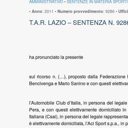
AMMINISTRATIVO
•
SENTENZE IN MATERIA SPORTI
•
Anno
:
2011
•
Numero provvedimento
:
9286
•
Uffic
T.A.R. LAZIO – SENTENZA N. 928
ha pronunciato la presente
sul ricorso n. (…), proposto dalla Federazione 
Bencivenga e Mario Sanino e con questi elettivame
l’Automobile Club d’Italia, in persona del lega
Pera, e con questi elettivamente domiciliato i
Italiana (Csai), in persona del legale rappresenta
è elettivamente domiciliata, l’Aci Sport s.p.a., in