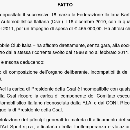
FATTO
 depositato il successivo 18 marzo la Federazione Italiana Kart
omobilistica Italiana (Csai) il 16 dicembre 2010, con la quale è
l 2011, per un impegno di spesa di € 465.000,00. Ha altresì chie
bile Club Italia – ha affidato direttamente, senza gara, alla soci
izio dalla stessa ricorrente svolto dal 1966 sino al febbraio 2011.
e è insorta deducendo:
io di composizione dell’organo deliberante. Incompatibilità del
0.
’Aci la carica di Presidente della Csai è incompatibile con qualsi
della Csai ricopre la carica di componente del Comitato esecu
mobilistico Italiano riconosciuta dalla F.I.A. e dal CONI. Ricop
quella di Presidente della Csai.
violazione dei principi generali in materia di affidamento dei 
’Aci Sport s.p.a., affidataria diretta. Inottemperanza e violazi