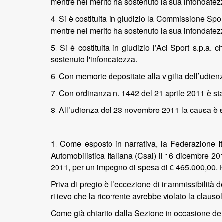
mentre nel merito ha sostenuto la sua infondatez
4. Si è costituita in giudizio la Commissione Sport
mentre nel merito ha sostenuto la sua infondatez
5. Si è costituita in giudizio l’Aci Sport s.p.a
sostenuto l'infondatezza.
6. Con memorie depositate alla vigilia dell’udienza
7. Con ordinanza n. 1442 del 21 aprile 2011 è sta
8. All’udienza del 23 novembre 2011 la causa è st
1. Come esposto in narrativa, la Federazione I
Automobilistica Italiana (Csai) il 16 dicembre 2010
2011, per un impegno di spesa di € 465.000,00. Ha 
Priva di pregio è l’eccezione di inammissibilità d
rilievo che la ricorrente avrebbe violato la clau
Come già chiarito dalla Sezione in occasione del