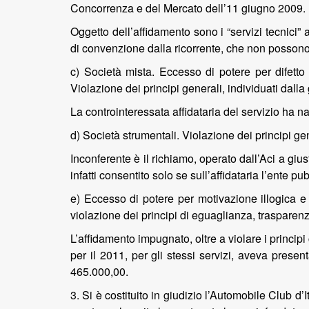
Concorrenza e del Mercato dell’11 giugno 2009.
Oggetto dell’affidamento sono i “servizi tecnici” a
di convenzione dalla ricorrente, che non possono r
c) Società mista. Eccesso di potere per difetto d
Violazione dei principi generali, individuati dall
La controinteressata affidataria del servizio ha 
d) Società strumentali. Violazione dei principi ge
Inconferente è il richiamo, operato dall’Aci a giust
infatti consentito solo se sull’affidataria l’ente p
e) Eccesso di potere per motivazione illogica e c
violazione dei principi di eguaglianza, traspare
L’affidamento impugnato, oltre a violare i princi
per il 2011, per gli stessi servizi, aveva prese
465.000,00.
3. Si è costituito in giudizio l’Automobile Club d