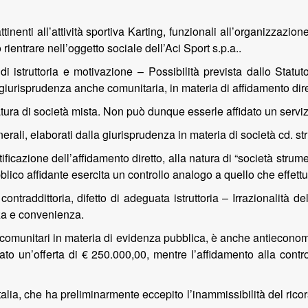
ttinenti all’attività sportiva Karting, funzionali all’organizzazio
ientrare nell’oggetto sociale dell’Aci Sport s.p.a..
i istruttoria e motivazione – Possibilità prevista dallo Statuto 
a giurisprudenza anche comunitaria, in materia di affidamento dire
natura di società mista. Non può dunque esserle affidato un servi
nerali, elaborati dalla giurisprudenza in materia di società cd. s
ificazione dell’affidamento diretto, alla natura di “società strume
ubblico affidante esercita un controllo analogo a quello che effettu
ontraddittoria, difetto di adeguata istruttoria – Irrazionalità 
nza e convenienza.
pi comunitari in materia di evidenza pubblica, è anche antieconom
ntato un’offerta di € 250.000,00, mentre l’affidamento alla co
’Italia, che ha preliminarmente eccepito l’inammissibilità del ri