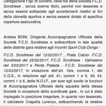
Delegazione Figc di Sondrio, nelle fila della Società
F.C.D.
Sondriese ,
senza averne titolo, perché non tesserato e
senza essersi sottoposto agli accertamenti medici ai fini
della idoneità sportiva e senza essersi dotato di specifica
copertura assicurativa;
Andrea BONI, Dirigente Accompagnatore Ufficiale della
Società F.C.D. Sondriese e sottoscrittore in tale qualità
delle distinte gara relative agli incontri
Sport Club Dongo -
F.C.D. Sondriese del 12/02/2017 , Prata Calcio- F.C.D.
Sondriese del 25/02/2017, F.C.D. Sondriese - Valmasino
del 5/03/2017 e Penta Piateda - F.C.D. Sondriese del
12/03/2017,
in violazione dell’art. 1bis, comma 1, del
C.G.S., in relazione agli artt. 61, commi 1 e 5, 39, 43,
commi 1 e 6, delle N.O.I.F., per aver egli svolto le funzioni
di Accompagnatore Ufficiale della squadra della stessa
Società in occasione della suindicate gare , in cui è stato
impiegato in posizione irregolare, in quanto non tesserato,
il calciatore Crapella Lorenzo, sottoscrivendo le relative