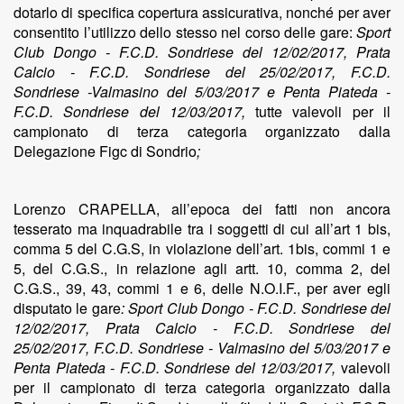
dotarlo di specifica copertura assicurativa, nonché per aver
consentito l’utilizzo dello stesso nel corso delle gare:
Sport
Club Dongo - F.C.D. Sondriese del 12/02/2017, Prata
Calcio - F.C.D. Sondriese del 25/02/2017, F.C.D.
Sondriese -Valmasino del 5/03/2017 e Penta Piateda -
F.C.D. Sondriese del 12/03/2017,
tutte valevoli per il
campionato di terza categoria organizzato dalla
Delegazione Figc di Sondrio
;
Lorenzo CRAPELLA, all’epoca dei fatti non ancora
tesserato ma inquadrabile tra i soggetti di cui all’art 1 bis,
comma 5 del C.G.S, in violazione dell’art. 1bis, commi 1 e
5, del C.G.S., in relazione agli artt. 10, comma 2, del
C.G.S., 39, 43, commi 1 e 6, delle N.O.I.F., per aver egli
disputato le gare
: Sport Club Dongo - F.C.D. Sondriese del
12/02/2017, Prata Calcio - F.C.D. Sondriese del
25/02/2017, F.C.D. Sondriese - Valmasino del 5/03/2017 e
Penta Piateda - F.C.D. Sondriese del 12/03/2017,
valevoli
per il campionato di terza categoria organizzato dalla