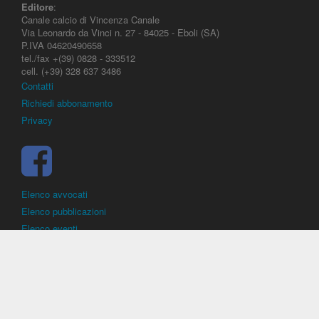
Editore
:
Canale calcio di Vincenza Canale
Via Leonardo da Vinci n. 27 - 84025 - Eboli (SA)
P.IVA 04620490658
tel./fax +(39) 0828 - 333512
cell. (+39) 328 637 3486
Contatti
Richiedi abbonamento
Privacy
Elenco avvocati
Elenco pubblicazioni
Elenco eventi
DirittoCalcistico.it
è il portale giuridico - normativo di riferimento per il
diritto sportivo. E' diretto alla società, al calciatore, all'agente
(procuratore), all'allenatore e contiene norme, regolamenti, decisioni,
sentenze e una banca dati di giurisprudenza di giustizia sportiva.