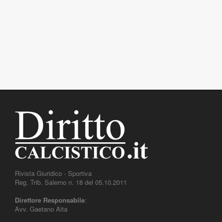
Rivista Giuridico - Sportiva
Reg. Trib. Salerno n. 18 del 05.10.2011
Direttore Responsabile
:
Avv. Gaetano Aita